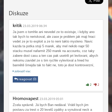
Diskuze
kritik
23.03.2019 06:34
Ja jsem o tomhle ani nevedel ze to existuje, i kdyby ano
tak bych to neriskoval, ale zase je problem jak maji hraci
vedet ze je to exploit a ze to neni takto mysleno. Navic
kazda ta potka stoji 5 marek, aby mel nekdo napr 50
stacku musel nafarmit 250 marek na accountu, coz taky
zabere dost casu a ten cas pak usetrili pri levlovani, abych
nekomu zavidel ze s tim rychle vylevloval a hned ho
bannětě šmejda tak to fakt ne, toto je dost kontroverzní,
ostatni hráče to tolik neovlivní jestli Pepa vylevluje 20tyho
zobraziť viac
alta za den nebo za 5 dní, muze to mit i za 5 minut kdyz
koupi boost a o to asi jde ze si blizz mysli ze je tato
reagovat (0)
metoda konkurenci proti kupování jejich boostu za 60€. No
2
2
mimochodem podle me je oboji spatne. Dalsi problem je jak
extremne nudny je dnes levlovat 1-120, hlavne kdyz uz jste
to delali aspon 10x predtim, ale to by bylo na jinej rozbor.
Hromovapest
23.03.2019 05:01
Zcela správně. Já bych Ban nedával. Vrátil bych jim
Ja se jich nezastavam ale podle me to neni tak cernobily,
postavu za trest o 20 levelů zpátky a vynuloval neck a