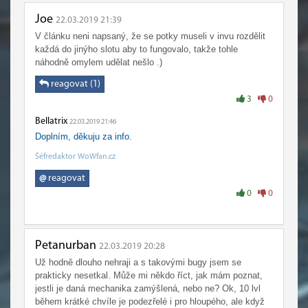
Joe
22.03.2019 21:39
V článku neni napsaný, že se potky museli v invu rozdělit
každá do jinýho slotu aby to fungovalo, takže tohle
náhodně omylem udělat nešlo .)
reagovat (1)
3
0
Bellatrix
22.03.2019 21:46
Doplním, děkuju za info.
Šéfredaktor WoWfan.cz
@
reagovat
0
0
Petanurban
22.03.2019 20:28
Už hodně dlouho nehraji a s takovými bugy jsem se
prakticky nesetkal. Může mi někdo říct, jak mám poznat,
jestli je daná mechanika zamýšlená, nebo ne? Ok, 10 lvl
během krátké chvíle je podezřelé i pro hloupého, ale když