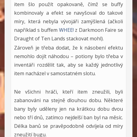
item šlo použít opakovaně, čímž se buffy
kombinovaly a efekt se navyšoval do takové
míry, která nebyla vývojáři zamýšlená (ačkoli
například s buffem
WHEE!
z Darkmoon Faire se
Draught of Ten Lands stackovat mohl).
Zároveň je třeba dodat, že k násobení efektu
nemohlo dojít náhodou – potiony bylo třeba v
inventáři rozdělit tak, aby se každý jednotlivý
item nacházel v samostatném slotu.
Ne všichni hráči, kteří item zneužili, byli
zabanováni na stejně dlouhou dobu. Některé
bany byly uděleny jen na krátkou dobu dvou
nebo tří dnů, zatímco nejdelší ban byl na měsíc.
Délka banů se pravěpodobně odvíjela od míry
zneužití bugu.