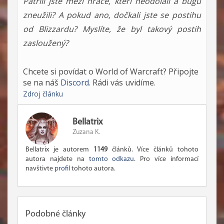
Patřili jste mezi hráče, kteří neodolali a bugu
zneužili? A pokud ano, dočkali jste se postihu
od Blizzardu? Myslíte, že byl takový postih
zasloužený?
Chcete si povídat o World of Warcraft? Připojte
se na náš
Discord
. Rádi vás uvidíme.
Zdroj článku
Bellatrix
Zuzana K.
Bellatrix je autorem
1149
článků. Více článků tohoto
autora najdete na
tomto odkazu
. Pro více informací
navštivte
profil
tohoto autora.
Podobné články