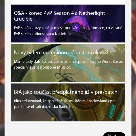
Q&A - konec PvP Season 4 a Netherlight
Crucible
PvP sezóna brzy končí a my se podíváme na informace, co vlastně
PvP sezóna přinesla a co budete…
Nový týden na Legionu - Co nás očekává?
Máme tady další týden, což znamená spawn nového World Bosse,
speciální event v podobě Mists of…
BfA jako součást předplatného již v pre-patchi
Blizzard oznámil, že společně se spuštěním Shadowlands pre-
patche se obsah datadisku Battle for…