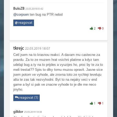
BuloZB
23.03.2019 01:42
@corpsen
ten bug na PTR nebol
@
reagovat
2
0
tkrejc
22.03.2019 18:07
Cetl jsem na to krasnou reakci. A davam mu castecne za
pravdu. Za to ze muzem hrat vsichni platime a kdyz tam
udelaji bug a ty na to prijdes a vyuzijes ho, proc by te za to
meli trestat?? Spis to diky tomu muzou opravit. Jasne sice
jsem potom ve vyhode, ale zrovna toto ze rychleji leveluju
alta te zas tak nezvyhodni. Byt to na nejaky veci v end
game a byl si pak ve znacne vyhode to je dle me neco
jinyho.
reagovat (1)
1
1
gilldor
25.03.2019 10:38