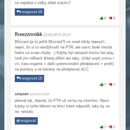
se nejedná o velký efekt stacku?
reagovat (0)
0
0
Rreezznniikk
22.03.2019 20:27
Blizzard (je to ještě Blizzard?) se snad nikdy nepoučí,
nejen, že si to neodzkouší na PTR, ale navíc bude trestat
hráče za svoje chyby :-) Kdyby byl alespoň trochu fair play,
hodí jím rollback (kterej přiletí asi taky, vždyť expit znova =
víc času ingame = další potencionální předplacení = profit)
na postavy a ne banány na předplaceý ACC.
reagovat (2)
1
1
corpsen
22.03.2019 22:00
přesně tak, hlavně, že PTR už se*ou na všechno. Navic
kdyby si tyhle blbosti na lehci lvleni odpustili, taky by se
nic nestalo.
@
reagovat
1
2