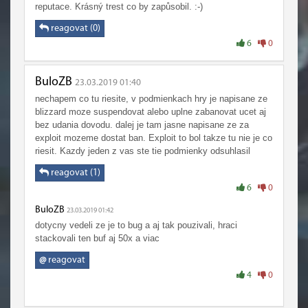
jako kdyby treba na 1 potion ziskali 50 stacku tak je to
reputace. Krásný trest co by zapůsobil. :-)
jasny, ale uz jenom to ze tech 50 potionu museli nejdriv
nafarmit z toho nedela podle me tak jasnej exploit, v
reagovat (0)
minulosti bylo spoustu xp potionu a RAf bonusů že kdo se
6
0
v tom ted ma uz vyznat co se smi a co se nesmi.
Ja jsem byl vzdycky pro kdyz blizz zabanuje cheatery a
BuloZB
23.03.2019 01:40
botery, ale tady nevim co si mam myslet, protoze si vylozi
nechapem co tu riesite, v podmienkach hry je napisane ze
pravidla podle sveho a nikdo nebyl varovan ze ten potion
blizzard moze suspendovat alebo uplne zabanovat ucet aj
stackovat nesmi, stacilo by asi sebrat ty levly, tohle je az
bez udania dovodu. dalej je tam jasne napisane ze za
moc velka komedie na tema "banujeme cheatery" ...
exploit mozeme dostat ban. Exploit to bol takze tu nie je co
riesit. Kazdy jeden z vas ste tie podmienky odsuhlasil
reagovat (1)
6
0
BuloZB
23.03.2019 01:42
dotycny vedeli ze je to bug a aj tak pouzivali, hraci
stackovali ten buf aj 50x a viac
@
reagovat
4
0