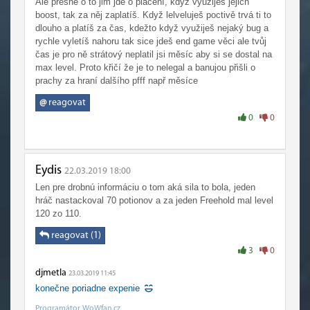
Ale přesně o to jim jde o placení, když využiješ jejich
boost, tak za něj zaplatíš. Když lelveluješ poctivě trvá ti to
dlouho a platíš za čas, kdežto když využiješ nejaký bug a
rychle vyletíš nahoru tak sice jdeš end game věci ale tvůj
čas je pro ně strátový neplatil jsi měsíc aby si se dostal na
max level. Proto křičí že je to nelegal a banujou přišli o
prachy za hraní dalšího pfff např měsíce
@
reagovat
0
0
Eydis
22.03.2019 18:00
Len pre drobnú informáciu o tom aká sila to bola, jeden
hráč nastackoval 70 potionov a za jeden Freehold mal level
120 zo 110.
reagovat (1)
3
0
djmetla
23.03.2019 11:45
konečne poriadne expenie
Programátor WoWfan.cz