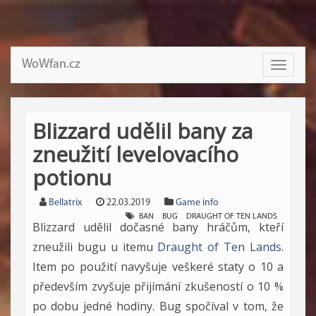
WoWfan.cz
Toggle
navigati
Blizzard udělil bany za
zneužití levelovacího
potionu
Bellatrix
22.03.2019
Game info
BAN
BUG
DRAUGHT OF TEN LANDS
Blizzard udělil dočasné bany hráčům, kteří
zneužili bugu u itemu
Draught of Ten Lands
.
Item po použití navyšuje veškeré staty o 10 a
především zvyšuje přijímání zkušeností o 10 %
po dobu jedné hodiny. Bug spočíval v tom, že