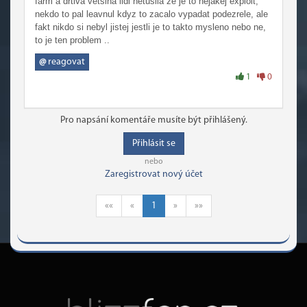
farm a drtiva vetsina lidi netusila ze je to nejakej exploit,
nekdo to pal leavnul kdyz to zacalo vypadat podezrele, ale
fakt nikdo si nebyl jistej jestli je to takto mysleno nebo ne,
to je ten problem ..
@
reagovat
1
0
Pro napsání komentáře musíte být přihlášený.
Přihlásit se
nebo
Zaregistrovat nový účet
««
«
1
»
»»