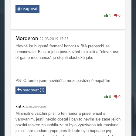
@
reagovat
1
0
Morderon
22.03.2019 17:25
Hlavně že bugnuté farmení honoru v BfA prepatchi se
nebanovalo. Blizz a jeho posuzování exploitů a "clever use
of game mechanics" je stejně elastické jako
PS: O tomto jsem nevěděl a mezi postižené nepatřím.
reagovat (1)
0
0
kritik
23.03.2019 06:06
Minimalne vsichni prisli o ten honor a prisel email s
varovanim, jestli nekdo dostal i ban to nevim ale zase jejich
pozdni reakce zpusobila ze to bylo vyuzivano tak masivne,
joinuli jste random grupu pres lfd kde bylo napsano pvp