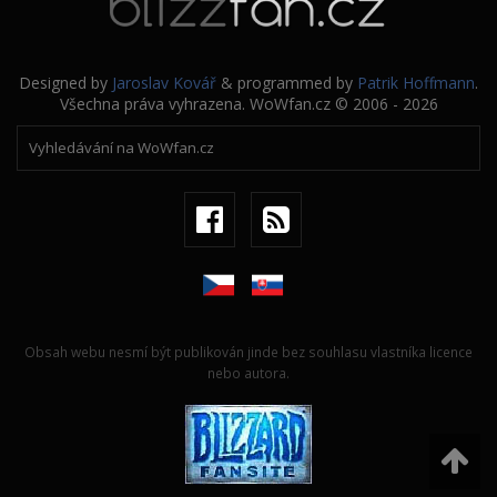
Designed by
Jaroslav Kovář
& programmed by
Patrik Hoffmann
.
Všechna práva vyhrazena. WoWfan.cz © 2006 - 2026
Obsah webu nesmí být publikován jinde bez souhlasu vlastníka licence
nebo autora.