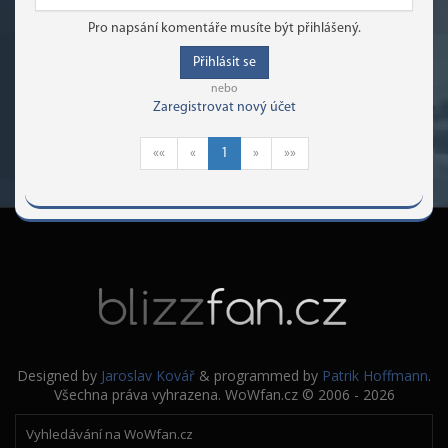
Pro napsání komentáře musíte být přihlášený.
Přihlásit se
nebo
Zaregistrovat nový účet
««
«
1
»
»»
Designed by
Jaroslav Kovář
& programmed by
Patrik Hoffmann
.
Všechna práva vyhrazena. WoWfan.cz © 2006 - 2026