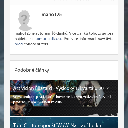
maho125
maho125 je autorem
16
článků. Více článků tohoto autora
najdete na
tomto odkazu
. Pro více informací navštivte
profil
tohoto autora.
Podobné články
Activision Blizzard - Výsledky 1. kvartálu 2017
Včera proběhl první letošní hovor, ve kterém Activision Blizzard
prozradil svým investorům čísla…
Tom Chilton opouští WoW. Nahradí ho Ion