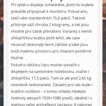
Při výběru displeje zohledněte, jestli ho budete
pokaždé připojovat k monitoru. Pokud ano,
stačí vám standardních 15,6 palců. Takové
přístroje váží zhruba 2 kilogramy, a tak jsou
vhodné pro časté přenášení. Varianty s menší
úhlopříčkou budou ještě lehčí, ale zase
nezaručí dokonalý herní zážitek a také jsou
kvůli malému prostoru pro chlazení poměrně
hlučné.
Pokud si většinu času musíte vystačit s
displejem na samotném notebooku, zvažte i
úhlopříčku 17,3 palců. Tam se ale pod 2,65 kg
víceméně nedostanete. Zásadní pro vás bude i
kvalitní rozlišení – v tomto ohledu hledejte
hodnoty alespoň 1920×1080 pixelů, ideálně i s
matnou nebo antireflexní úpravou. A nakonec