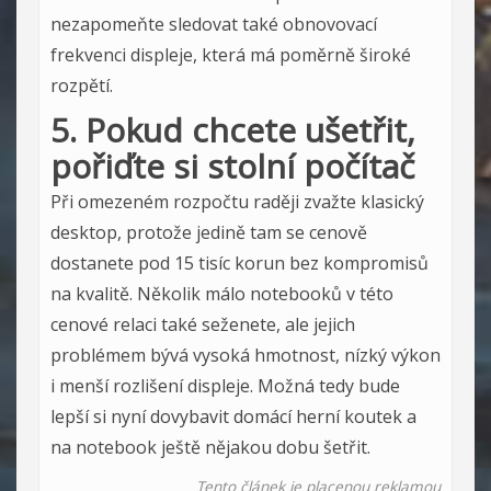
nezapomeňte sledovat také obnovovací
frekvenci displeje, která má poměrně široké
rozpětí.
5. Pokud chcete ušetřit,
pořiďte si stolní počítač
Při omezeném rozpočtu raději zvažte klasický
desktop, protože jedině tam se cenově
dostanete pod 15 tisíc korun bez kompromisů
na kvalitě. Několik málo notebooků v této
cenové relaci také seženete, ale jejich
problémem bývá vysoká hmotnost, nízký výkon
i menší rozlišení displeje. Možná tedy bude
lepší si nyní dovybavit domácí herní koutek a
na notebook ještě nějakou dobu šetřit.
Tento článek je placenou reklamou