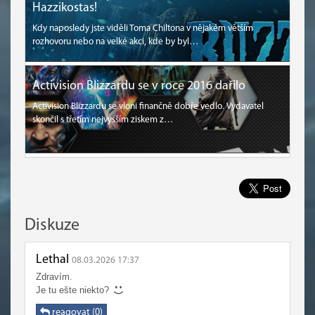
Hazzikostas!
Kdy naposledy jste viděli Toma Chiltona v nějakém větším
rozhovoru nebo na velké akci, kde by byl…
Activision Blizzardu se v roce 2016 dařilo
Activision Blizzardu se vloni finančně dobře vedlo. Vydavatel
skončil s třetím nejvyšším ziskem z…
Diskuze
Lethal
08.03.2026 17:37
Zdravím.
Je tu ešte niekto?
reagovat (0)