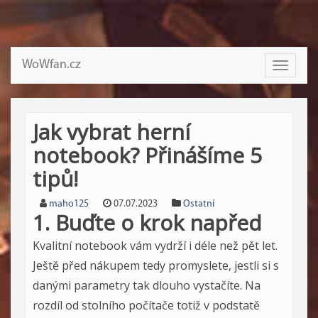
WoWfan.cz
Toggle
navigati
Jak vybrat herní
notebook? Přinášíme 5
tipů!
maho125
07.07.2023
Ostatní
1. Buďte o krok napřed
Kvalitní notebook vám vydrží i déle než pět let.
Ještě před nákupem tedy promyslete, jestli si s
danými parametry tak dlouho vystačíte. Na
rozdíl od stolního počítače totiž v podstatě