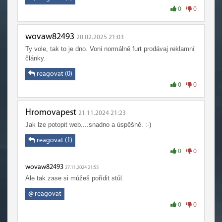
0
0
wovaw82493
20.02.2025 21:03
Ty vole, tak to je dno. Voni normálně furt prodávaj reklamní
články.
reagovat (0)
0
0
Hromovapest
21.11.2024 21:23
Jak lze potopit web....snadno a úspěšně. :-)
reagovat (1)
0
0
wovaw82493
27.11.2024 21:55
Ale tak zase si můžeš pořídit stůl.
@
reagovat
0
0