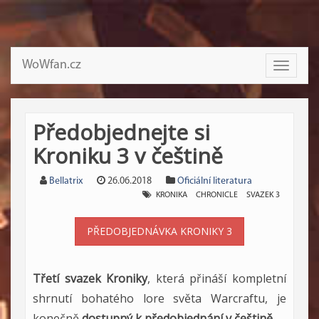
WoWfan.cz
Toggle
navigati
Předobjednejte si
Kroniku 3 v češtině
Bellatrix
26.06.2018
Oficiální literatura
KRONIKA
CHRONICLE
SVAZEK 3
PŘEDOBJEDNÁVKA KRONIKY 3
Třetí svazek Kroniky
, která přináší kompletní
shrnutí bohatého lore světa Warcraftu, je
konečně
dostupný k předobjednání v češtině
.