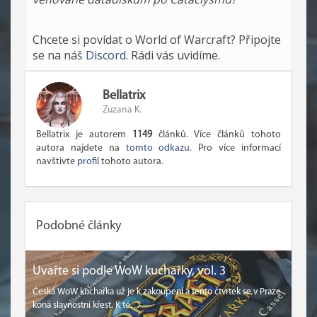
Chcete si povídat o World of Warcraft? Připojte
se na náš
Discord
. Rádi vás uvidíme.
Bellatrix
Zuzana K.
Bellatrix je autorem
1149
článků. Více článků tohoto
autora najdete na
tomto odkazu
. Pro více informací
navštivte
profil
tohoto autora.
Podobné články
Uvařte si podle WoW kuchařky, vol. 3
Česká WoW kuchařka už je k zakoupení a tento čtvrtek se v Praze
koná slavnostní křest. K té…