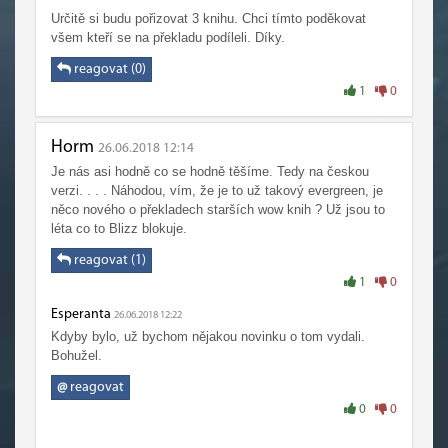
Určitě si budu pořizovat 3 knihu. Chci tímto poděkovat
všem kteří se na překladu podíleli. Díky.
reagovat (0)
1
0
Horm
26.06.2018 12:14
Je nás asi hodně co se hodně těšíme. Tedy na českou
verzi. . . . Náhodou, vím, že je to už takový evergreen, je
něco nového o překladech starších wow knih ? Už jsou to
léta co to Blizz blokuje.
reagovat (1)
1
0
Esperanta
26.06.2018 12:22
Kdyby bylo, už bychom nějakou novinku o tom vydali.
Bohužel.
@
reagovat
0
0