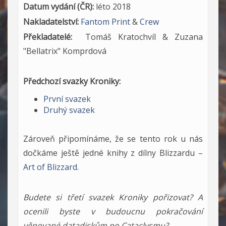
Datum vydání (ČR):
léto 2018
Nakladatelství:
Fantom Print
&
Crew
Překladatelé:
Tomáš Kratochvíl & Zuzana
"Bellatrix" Komprdová
Předchozí svazky Kroniky:
První svazek
Druhý svazek
Zároveň připomínáme, že se tento rok u nás
dočkáme ještě jedné knihy z dílny Blizzardu –
Art of Blizzard
.
Budete si třetí svazek Kroniky pořizovat? A
ocenili byste v budoucnu pokračování
věnované datadiskům po Cataclysmu?