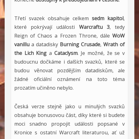
Třetí svazek obsahuje celkem
sedm kapitol
,
které pokrývají události
Warcraftu 3
, tedy
Reign of Chaos a Frozen Throne, dále
WoW
vanillu
a datadisky
Burning Crusade
,
Wrath of
the Lich King
a
Cataclysm
. Je možné, že se v
budoucnu dočkáme i dalších svazků, které se
budou věnovat pozdějším datadiskům, ale
žádné oficiální oznámení na toto téma
prozatím učiněno nebylo.
Česká verze stejně jako u minulých svazků
obsahuje bonusovou část, díky které si budete
moci snadno propojit události popsané v
Kronice s ostatní Warcraft literaturou, ať už