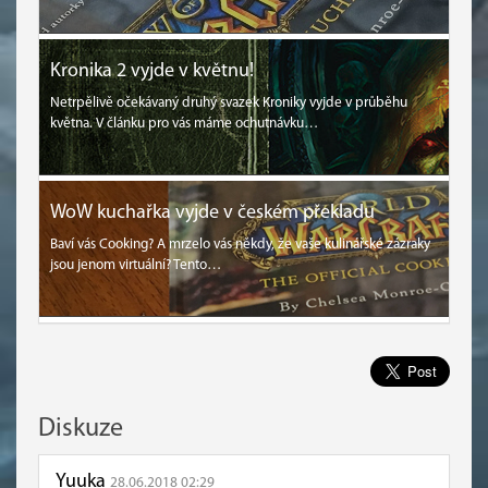
Kronika 2 vyjde v květnu!
Netrpělivě očekávaný druhý svazek Kroniky vyjde v průběhu
května. V článku pro vás máme ochutnávku…
WoW kuchařka vyjde v českém překladu
Baví vás Cooking? A mrzelo vás někdy, že vaše kulinářské zázraky
jsou jenom virtuální? Tento…
Diskuze
Yuuka
28.06.2018 02:29