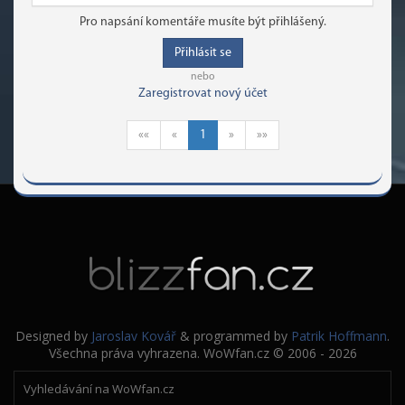
Pro napsání komentáře musíte být přihlášený.
Přihlásit se
nebo
Zaregistrovat nový účet
««
«
1
»
»»
Designed by
Jaroslav Kovář
& programmed by
Patrik Hoffmann
.
Všechna práva vyhrazena. WoWfan.cz © 2006 - 2026