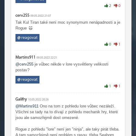
2
0
cerv255
09.05.2022 21:07
Tak Kul Tiran také není moc synonymum nenápadnosti a je
Rogue
@
reagovat
0
1
Martins911
09.05.2022 22:21
@cerv255
je vůbec někde v lore vysvětleny velikosti
postav?
@
reagovat
1
1
Galifry
10.05.2022 20:26
@Martins911
Ono na tom z pohledu lore vůbec nezáleží.
Všichni se tady na to dívají z pohledu mechanik hry, které
jsou ale samozřejmě dost omezené.
Rogue z pohledu "lore" není jen "ninja", ale taky pirát třeba.
A tam samozřejmě není problém s rasou, třeba Seahorn.