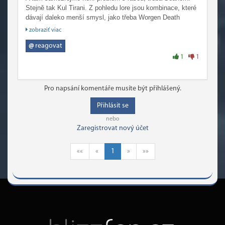
Stejně tak Kul Tirani. Z pohledu lore jsou kombinace, které
dávají daleko menší smysl, jako třeba Worgen Death
Knight.
zobraziť viac
@
reagovat
1
1
Pro napsání komentáře musíte být přihlášený.
Přihlásit se
nebo
Zaregistrovat nový účet
««
«
1
»
»»