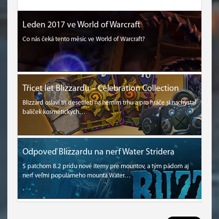
Leden 2017 ve World of Warcraft
Co nás čeká tento měsíc ve World of Warcraft?
Třicet let Blizzardu – Celebration Collection
Blizzard oslaví tři desetiletí na herním trhu a pro hráče si nachystal
balíček kosmetických…
Odpoveď Blizzardu na nerf Water Stridera
S patchom 8.2 prídu nové itemy pre mountov, a tým pádom aj
nerf veľmi populárneho mounta Water…