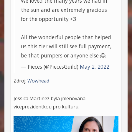
We loved the many years we had in
the sun and are extremely gracious
for the opportunity <3
All the wonderful people that helped
us this tier will still see full payment,
be that pumpers or anyone else 🤗
— Pieces (@PiecesGuild)
May 2, 2022
Zdroj:
Wowhead
Jessica Martinez byla jmenována
víceprezidentkou pro kulturu.