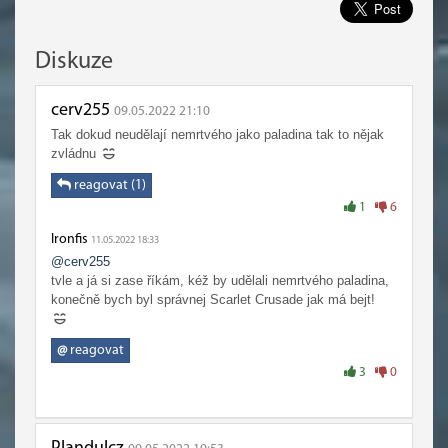
Diskuze
cerv255
09.05.2022 21:10
Tak dokud neudělají nemrtvého jako paladina tak to nějak
zvládnu
reagovat (1)
1
6
Ironfis
11.05.2022 18:33
@cerv255
tvle a já si zase říkám, kéž by udělali nemrtvého paladina,
konečně bych byl správnej Scarlet Crusade jak má bejt!
@
reagovat
3
0