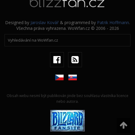
Designed by
Jaroslav Kovář
& programmed by
Patrik Hoffmann
.
Všechna práva vyhrazena. WoWfan.cz © 2006 - 2026
Obsah webu nesmí být publikován jinde bez souhlasu vlastníka licence
nebo autora.