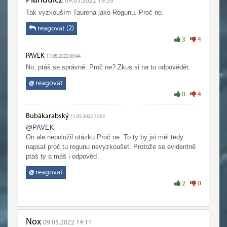
Plandulcz
09.05.2022 19:53
Tak vyzkouším Taurena jako Rogunu. Proč ne.
reagovat (2)
3
4
PAVEK
11.05.2022 00:44
No, ptáš se správně. Proč ne? Zkus si na to odpovědět.
@
reagovat
0
4
Bubákarabský
11.05.2022 13:53
@PAVEK
On ale nepoložil otázku Proč ne. To ty by jsi měl tedy
napsat proč tu rogunu nevyzkoušet. Protože se evidentně
ptáš ty a máš i odpověď.
@
reagovat
2
0
Nox
09.05.2022 14:11