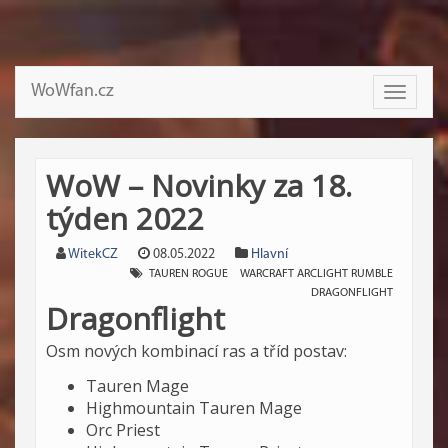
WoWfan.cz
Toggle
navigati
WoW – Novinky za 18.
týden 2022
WitekCZ
08.05.2022
Hlavní
TAUREN ROGUE
WARCRAFT ARCLIGHT RUMBLE
DRAGONFLIGHT
Dragonflight
Osm nových kombinací ras a tříd postav:
Tauren Mage
Highmountain Tauren Mage
Orc Priest