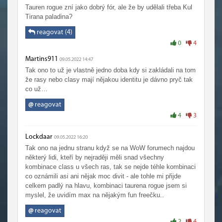
Tauren rogue zní jako dobrý fór, ale že by udělali třeba Kul
Tirana paladina?
reagovat (4)
0
4
Martins911
09.05.2022 14:47
Tak ono to už je vlastně jedno doba kdy si zakládali na tom
že rasy nebo clasy mají nějakou identitu je dávno pryč tak
co už…
@
reagovat
4
3
Lockdaar
09.05.2022 16:20
Tak ono na jednu stranu když se na WoW forumech najdou
některý lidi, kteří by nejraději měli snad všechny
kombinace class u všech ras, tak se nejde téhle kombinaci
co oznámili asi ani nějak moc divit - ale tohle mi přijde
celkem padlý na hlavu, kombinaci taurena rogue jsem si
myslel, že uvidím max na nějakým fun freečku..
@
reagovat
2
4