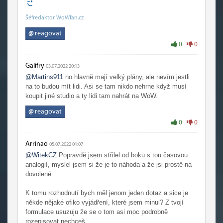
Šéfredaktor WoWfan.cz
@
reagovat
0
0
Galifry
03.07.2022 20:13
@Martins911
no hlavně mají velký plány, ale nevím jestli
na to budou mít lidi. Asi se tam nikdo nehrne když musí
koupit jiné studio a ty lidi tam nahrát na WoW.
@
reagovat
0
0
Arrinao
05.07.2022 01:07
@WitekCZ
Popravdě jsem střílel od boku s tou časovou
analogií, myslel jsem si že je to náhoda a že jsi prostě na
dovolené.
K tomu rozhodnutí bych měl jenom jeden dotaz a sice je
někde nějaké ofiko vyjádření, které jsem minul? Z tvojí
formulace usuzuju že se o tom asi moc podrobně
rozepisovat nechceš.