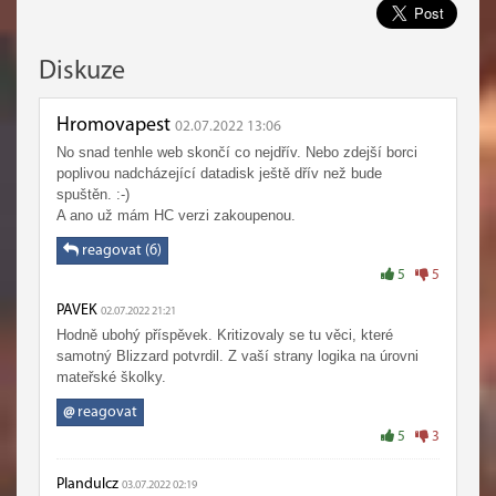
Diskuze
Hromovapest
02.07.2022 13:06
No snad tenhle web skončí co nejdřív. Nebo zdejší borci
poplivou nadcházející datadisk ještě dřív než bude
spuštěn. :-)
A ano už mám HC verzi zakoupenou.
reagovat (6)
5
5
PAVEK
02.07.2022 21:21
Hodně ubohý příspěvek. Kritizovaly se tu věci, které
samotný Blizzard potvrdil. Z vaší strany logika na úrovni
mateřské školky.
@
reagovat
5
3
Plandulcz
03.07.2022 02:19