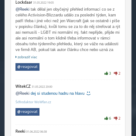
Lockdaar
31.05.2022 19:05
@Reeki
tak dělal jen obyčejný přehled informací co se z
celého Activision-Blizzardu událo za poslední týden, kam
patří třeba i jiné věci než jen Warcraft (jak se ostatně i píše
v popisku článku), kvůli tomu se za to do něj strefovat a rýt
asi nemusíš - LGBT mi normální mj. fakt nepřijde, přijde mi
ale asi normální o tom klidně třeba informovat v rámci
obsahu toho týdenního přehledu, který se váže na události
ve firmě AB, pokud tak autor článku chce nebo uzná za
vhodné. Když se ale ohlédnu třeba za posledních 6+ let tak
zobraziť viac
si upřímně osobně nepamatuji nebo nevybavuji, že by z
tebe tady vypadlo někdy něco pozitivního ohledně
@
reagovat
WoW/Blizzardu, tak o tvém duševním zdraví bych mohl
3
2
klidně také třeba i pochybovat, když chodíš pořád někam
několik let, kde tě to asi evidentně nebaví... :-)
WitekCZ
31.05.2022 20:00
@Reeki
dej si studenou hadru na hlavu
Šéfredaktor WoWfan.cz
@
reagovat
6
2
Reeki
01.06.2022 06:38