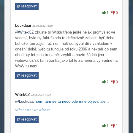
@
reagovat
1
0
Lockdaar
28.06.2022 16:29
@WitekCZ
zkuste to Witku třeba ještě nějak promyslet ve
vedení, byla by fakt škoda to definitivně zabalit, byť třeba
bohužel ten zájem už není holt co býval dřív vzhledem k
dnešní době, web tu funguje od roku 2006 a někteří co sem
chodí xy let jsou tu na něj zvyklí a navíc žádná jiná
webová cz/sk fan stránka jako tahle zaměřená výhradně na
WoW tu není
@
reagovat
2
0
WitekCZ
28.06.2022 23:23
@Lockdaar
sem tam se tu něco ode mne objeví, ale...
Šéfredaktor WoWfan.cz
@
reagovat
1
1