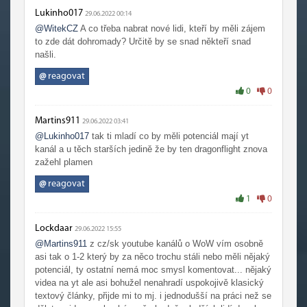
Lukinho017
29.06.2022 00:14
@WitekCZ
A co třeba nabrat nové lidi, kteří by měli zájem
to zde dát dohromady? Určitě by se snad někteří snad
našli.
@
reagovat
0
0
Martins911
29.06.2022 03:41
@Lukinho017
tak ti mladí co by měli potenciál mají yt
kanál a u těch starších jedině že by ten dragonflight znova
zažehl plamen
@
reagovat
1
0
Lockdaar
29.06.2022 15:55
@Martins911
z cz/sk youtube kanálů o WoW vím osobně
asi tak o 1-2 který by za něco trochu stáli nebo měli nějaký
potenciál, ty ostatní nemá moc smysl komentovat... nějaký
videa na yt ale asi bohužel nenahradí uspokojivě klasický
textový články, přijde mi to mj. i jednodušší na práci než se