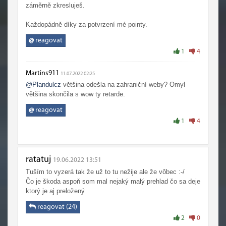
záměrně zkresluješ.
Každopádně díky za potvrzení mé pointy.
@
reagovat
1
4
Martins911
11.07.2022 02:25
@Plandulcz
většina odešla na zahraniční weby? Omyl
většina skončila s wow ty retarde.
@
reagovat
1
4
ratatuj
19.06.2022 13:51
Tuším to vyzerá tak že už to tu nežije ale že vôbec :-/
Čo je škoda aspoň som mal nejaký malý prehlad čo sa deje
ktorý je aj preložený
reagovat (24)
2
0