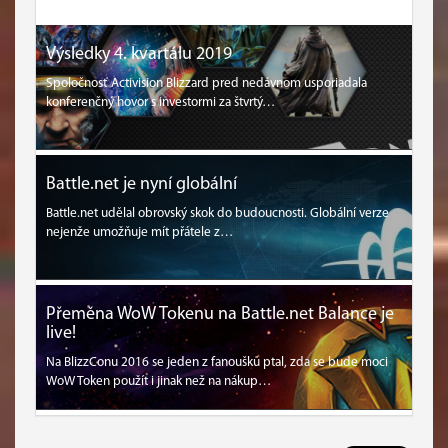
Výsledky 4. kvartálu 2019
Spoločnosť Activision Blizzard pred nedávnom usporiadala
konferenčný hovor s investormi za štvrtý…
Battle.net je nyní globální
Battle.net udělal obrovský skok do budoucnosti. Globální verze
nejenže umožňuje mít přátele z…
Přeměna WoW Tokenu na Battle.net Balance je
live!
Na BlizzConu 2016 se jeden z fanoušků ptal, zda se bude moci
WoW Token použít i jinak než na nákup…