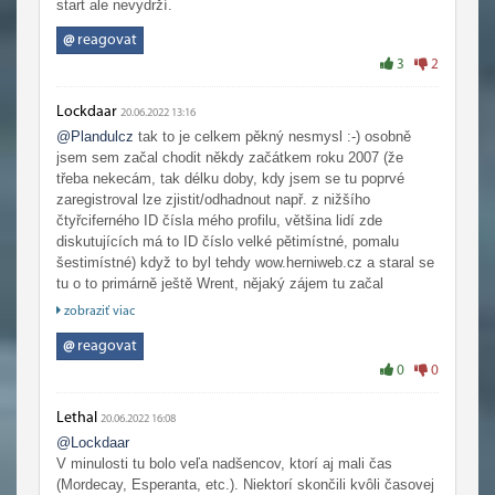
start ale nevydrží.
@
reagovat
3
2
Lockdaar
20.06.2022 13:16
@Plandulcz
tak to je celkem pěkný nesmysl :-) osobně
jsem sem začal chodit někdy začátkem roku 2007 (že
třeba nekecám, tak délku doby, kdy jsem se tu poprvé
zaregistroval lze zjistit/odhadnout např. z nižšího
čtyřciferného ID čísla mého profilu, většina lidí zde
diskutujících má to ID číslo velké pětimístné, pomalu
šestimístné) když to byl tehdy wow.herniweb.cz a staral se
tu o to primárně ještě Wrent, nějaký zájem tu začal
pozvolně opadat nějak trochu viditelněji tak cca 4 roky
zobraziť viac
nazpátek, rozhodně ne jak tvrdíš ty… Svého času třeba
zejména ve Wotlk/cata, kdy bylo WoW čísly předplatitelů
@
reagovat
na špici, sem tehdy chodil z CZ/SK snad skoro každý kdo
0
0
WoW hrál, protože žádná jiná větší/lepší/známější fan
stránka o WoW v cz tu nebyla (to tu ještě bylo tehdy třeba i
Lethal
20.06.2022 16:08
klasické forum)
@Lockdaar
V minulosti tu bolo veľa nadšencov, ktorí aj mali čas
(Mordecay, Esperanta, etc.). Niektorí skončili kvôli časovej