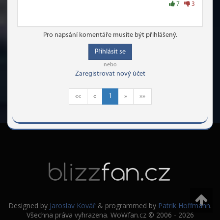
7
3
Pro napsání komentáře musíte být přihlášený.
Přihlásit se
nebo
Zaregistrovat nový účet
««
«
1
»
»»
Designed by
Jaroslav Kovář
& programmed by
Patrik Hoffmann
.
Všechna práva vyhrazena. WoWfan.cz © 2006 - 2026