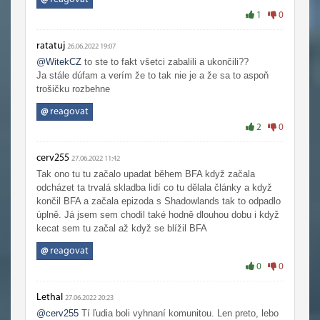
1
0
ratatuj
26.06.2022 19:07
@WitekCZ
to ste to fakt všetci zabalili a ukončili??
Ja stále dúfam a verím že to tak nie je a že sa to aspoň
trošičku rozbehne
@
reagovat
2
0
cerv255
27.06.2022 11:42
Tak ono tu tu začalo upadat během BFA když začala
odcházet ta trvalá skladba lidí co tu dělala články a když
končil BFA a začala epizoda s Shadowlands tak to odpadlo
úplně. Já jsem sem chodil také hodně dlouhou dobu i když
kecat sem tu začal až když se blížil BFA
@
reagovat
0
0
Lethal
27.06.2022 20:23
@cerv255
Tí ľudia boli vyhnaní komunitou. Len preto, lebo