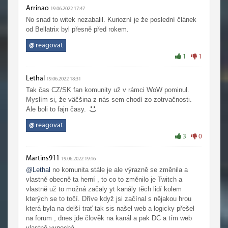
Arrinao
19.06.2022 17:47
No snad to witek nezabalil. Kuriozní je že poslední článek
od Bellatrix byl přesně před rokem.
@
reagovat
1
1
Lethal
19.06.2022 18:31
Tak čas CZ/SK fan komunity už v rámci WoW pominul.
Myslím si, že väčšina z nás sem chodí zo zotrvačnosti.
Ale boli to fajn časy.
@
reagovat
3
0
Martins911
19.06.2022 19:16
@Lethal
no komunita stále je ale výrazně se změnila a
vlastně obecně ta herní , to co to změnilo je Twitch a
vlastně už to možná začaly yt kanály těch lidí kolem
kterých se to točí. Dříve když jsi začínal s nějakou hrou
která byla na delší trať tak sis našel web a logicky přešel
na forum , dnes jde člověk na kanál a pak DC a tím web
vlastně vynechá