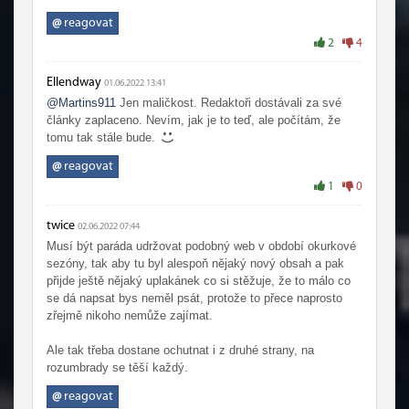
tomu, aby zde přispíval, ho zcela jistě nikdo nenutí a dělá
to dobrovolně a jako svobodny člověk, může kdykoli odejit
@
reagovat
a napsat, že se již v této hře a stránkách nechce
2
4
angažovat.
To že někde veřejně přispívá články ve svém volném čase,
Ellendway
01.06.2022 13:41
ho ještě nezbavuje povinnosti, aby dané příspěvky měly
@Martins911
Jen maličkost. Redaktoři dostávali za své
hlavu a patu, pokud však jeho příspěvky slouží jen proto,
články zaplaceno. Nevím, jak je to teď, ale počítám, že
aby jaksi uměle udržovaly, alespoň minimální čtenost, tak
tomu tak stále bude.
potom beru zpět a tyto fantastické příspěvky zcela určitě
plní svůj účel.
@
reagovat
1
0
twice
02.06.2022 07:44
Musí být paráda udržovat podobný web v období okurkové
sezóny, tak aby tu byl alespoň nějaký nový obsah a pak
přijde ještě nějaký uplakánek co si stěžuje, že to málo co
se dá napsat bys neměl psát, protože to přece naprosto
zřejmě nikoho nemůže zajímat.
Ale tak třeba dostane ochutnat i z druhé strany, na
rozumbrady se těší každý.
@
reagovat