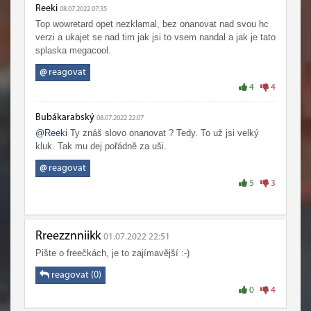
Reeki
08.07.2022 07:35
Top wowretard opet nezklamal, bez onanovat nad svou hc
verzi a ukajet se nad tim jak jsi to vsem nandal a jak je tato
splaska megacool.
@
reagovat
4
4
Bubákarabský
08.07.2022 22:07
@Reeki
Ty znáš slovo onanovat ? Tedy. To už jsi velký
kluk. Tak mu dej pořádně za uši.
@
reagovat
5
3
Rreezznniikk
01.07.2022 22:51
Pište o freečkách, je to zajímavější :-)
reagovat (0)
0
4