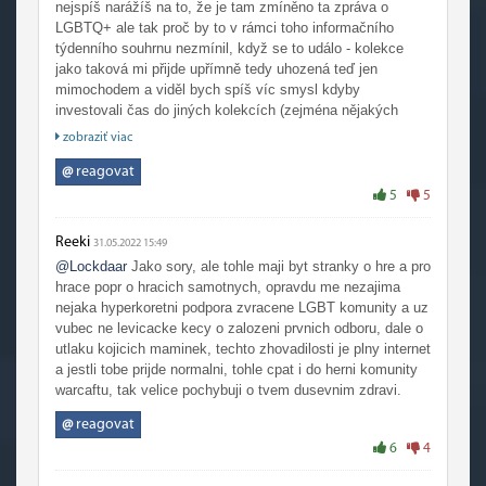
nejspíš narážíš na to, že je tam zmíněno ta zpráva o
LGBTQ+ ale tak proč by to v rámci toho informačního
týdenního souhrnu nezmínil, když se to událo - kolekce
jako taková mi přijde upřímně tedy uhozená teď jen
mimochodem a viděl bych spíš víc smysl kdyby
investovali čas do jiných kolekcích (zejména nějakých
sběratelských atp.), ale na druhou stranu nějak nerozumím,
zobraziť viac
proč by to v tom týdenním souhrnu neměl zmiňovat, když o
tom ten informační souhrn je.
@
reagovat
5
5
Reeki
31.05.2022 15:49
@Lockdaar
Jako sory, ale tohle maji byt stranky o hre a pro
hrace popr o hracich samotnych, opravdu me nezajima
nejaka hyperkoretni podpora zvracene LGBT komunity a uz
vubec ne levicacke kecy o zalozeni prvnich odboru, dale o
utlaku kojicich maminek, techto zhovadilosti je plny internet
a jestli tobe prijde normalni, tohle cpat i do herni komunity
warcaftu, tak velice pochybuji o tvem dusevnim zdravi.
@
reagovat
6
4