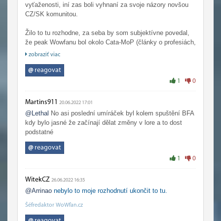
vyťaženosti, iní zas boli vyhnaní za svoje názory novšou
CZ/SK komunitou.
Žilo to tu rozhodne, za seba by som subjektívne povedal,
že peak Wowfanu bol okolo Cata-MoP (články o profesiách,
príbehy hrdinov Azerothu, aktívne fórum...).
zobraziť viac
@
reagovat
1
0
Martins911
20.06.2022 17:01
@Lethal
No asi poslední umíráček byl kolem spuštění BFA
kdy bylo jasné že začínají dělat změny v lore a to dost
podstatné
@
reagovat
1
0
WitekCZ
26.06.2022 16:35
@Arrinao
nebylo to moje rozhodnutí ukončit to tu.
Šéfredaktor WoWfan.cz
@
reagovat