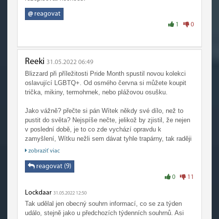
@
reagovat
1
0
Reeki
31.05.2022 06:49
Blizzard při příležitosti Pride Month spustil novou kolekci
oslavující LGBTQ+. Od osmého června si můžete koupit
trička, mikiny, termohrnek, nebo plážovou osušku.
Jako vážně? přečte si pán Wítek někdy své dílo, než to
pustit do světa? Nejspíše nečte, jelikož by zjistil, že nejen
v poslední době, je to co zde vychází opravdu k
zamyšlení, Wítku nežli sem dávat tyhle trapárny, tak raději
zde nedávat nic a nepoukazovat na stav těchto mega www
zobraziť viac
stránek.
reagovat (9)
0
11
Lockdaar
31.05.2022 12:50
Tak udělal jen obecný souhrn informací, co se za týden
událo, stejně jako u předchozích týdenních souhrnů. Asi