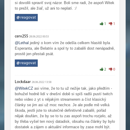
si dovolili spraviť svoj názor. Boli sme radi, že aspoň Witek
to prežil, ale žiaľ, už ani to neplatí. :/
@
reagovat
1
1
cerv255
28.06.2022 00:53
@Lethal
jediný o kom vím že odešla celkem hlasitě byla
Esperanta, ale Belatrix a spol ty to zabalili dost nenápadně,
prostě jen přestali psát.
@
reagovat
2
0
Lockdaar
28.06.2022 13:58
@WitekCZ
asi víme, že to tu už nežije tak, jako předtím -
bohužel hodně lidí v dnešní době si spíš radši pustí twitch
nebo video z yt s nějakým streamerem a číst klasický
články se jim asi už moc nechce. Je ale podle mě velká
škoda, jestli jste to skutečně definitivně zabalili, pořád
nějak doufám, že by se to tu zas aspoň trochu rozjelo, až
by třeba vyšel ten nový datadisk, obsahu na články by bylo
dostatek a zájem o aktuální informace by zase mohl být.