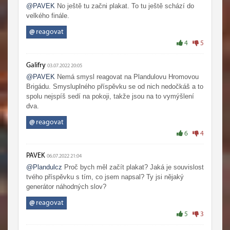
@PAVEK
No ještě tu začni plakat. To tu ještě schází do
velkého finále.
@
reagovat
4
5
Galifry
03.07.2022 20:05
@PAVEK
Nemá smysl reagovat na Plandulovu Hromovou
Brigádu. Smysluplného příspěvku se od nich nedočkáš a to
spolu nejspíš sedí na pokoji, takže jsou na to vymýšlení
dva.
@
reagovat
6
4
PAVEK
06.07.2022 21:04
@Plandulcz
Proč bych měl začít plakat? Jaká je souvislost
tvého příspěvku s tím, co jsem napsal? Ty jsi nějaký
generátor náhodných slov?
@
reagovat
5
3