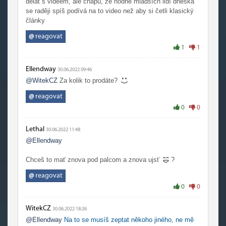
dělat s videem, ale chápu, že hodně mladších lidí dneska
se raději spíš podívá na to video než aby si četli klasický
články
@
reagovat
1
1
Ellendway
30.06.2022 09:46
@WitekCZ
Za kolik to prodáte?
@
reagovat
0
0
Lethal
30.06.2022 11:48
@Ellendway
Chceš to mať znova pod palcom a znova ujsť
?
@
reagovat
0
0
WitekCZ
30.06.2022 18:26
@Ellendway
Na to se musíš zeptat někoho jiného, ne mě