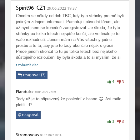
Spirit96_CZ1
29.06.2022 19:37
Chodím se někdy od dob TBC, kdy tyto stránky pro mě byli
jediným zdrojem informací. Pamatuji i původní fórum, ale
až nyní jsem se konečně zaregistroval. Je škoda, že tyto
stránky po tolika letech nejspíše končí, ale ve finále je to
vaše rozhodnutí. Jenom mám na Vás všechny jednu
prosbu a to tu, aby jste to tady ukončilo nějak s grácií.
Přece jenom ukončit to tu po tolika letech bez nějakého
důstojného rozloučení by byla škoda a to si myslím, že si
to nezasloužíme :-)
zobraziť viac
reagovat (7)
4
3
Plandulcz
30.06.2022 22:09
Tady už je to připravený že poslední z hasne
Asi málo
platili. :P
@
reagovat
3
3
Stromovous
08.07.2022 18:14