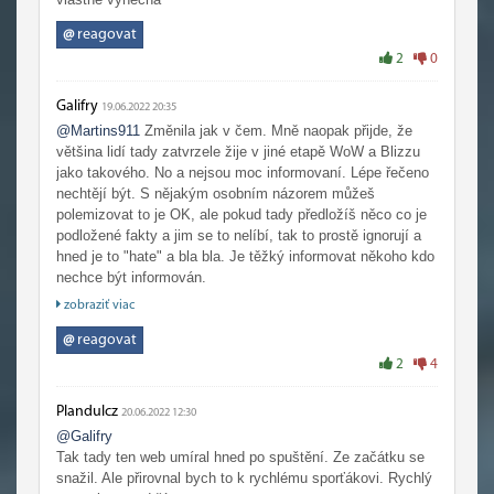
@
reagovat
2
0
Galifry
19.06.2022 20:35
@Martins911
Změnila jak v čem. Mně naopak přijde, že
většina lidí tady zatvrzele žije v jiné etapě WoW a Blizzu
jako takového. No a nejsou moc informovaní. Lépe řečeno
nechtějí být. S nějakým osobním názorem můžeš
polemizovat to je OK, ale pokud tady předložíš něco co je
podložené fakty a jim se to nelíbí, tak to prostě ignorují a
hned je to "hate" a bla bla. Je těžký informovat někoho kdo
nechce být informován.
zobraziť viac
Ono se sice řekne "fanouškovský web", ale osobně si
myslím, že i to by mělo mít své hranice. Dost lidí by chtělo
@
reagovat
českou verzi Wowheadu a na to tedy člověk musí mít
2
4
žaludek, na takové patolízalství. Třeba to jak dokážou psát
o "Immoralu" to je s prominutím na zvracení.
Plandulcz
20.06.2022 12:30
@Galifry
Tak tady ten web umíral hned po spuštění. Ze začátku se
snažil. Ale přirovnal bych to k rychlému sporťákovi. Rychlý