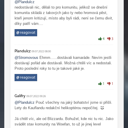
@Plandulcz
nedostávali nic, dělali to pro komunitu, jelikož se dnešní
komunita skládá z takových jako ty nebo hromová pěst,
kteří jenom kritizují, místo aby byli rádi, není se čemu divit,
díky patří vám....
@
reagovat
4
3
Plandulcz
09.07.2022 08:00
@Stromovous
Ehmm......dostávali kamaráde. Nevím jestli
dostávají pořád ale dostávali. Možná chtěli víc a nedostali.
Proto poslední roky to tu je takové jaké je.
@
reagovat
1
1
Galifry
09.07.2022 09:26
@Plandulcz
Pouč všechny na jaký bohatství jsme si přišli.
Lety do Kauflandu redakční helikoptérou nepočítej.
Já chtěl víc, ale od Blizzardu. Bohužel, kde nic tu nic. Jako
svádět stav komunity na Wowfan, to už je jinej level