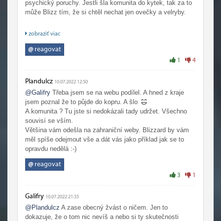
psychický poruchy. Jestli šla komunita do kytek, tak za to
může Blizz tím, že si chtěl nechat jen ovečky a velryby.
Největší chyba Wowfanu je ta benevolence ohledně diskuzí
zobraziť viac
a volnost nechaná takovým zoufalcům jako ty se tady
prezentovat. Každý má právo na názor, ale to musí nejdřív
@
reagovat
nějaký mít.
1
4
Je to tu takové jaké to je, protože Blizzard dělá špatnou
Plandulcz
10.07.2022 12:50
práci. Doufám, že DF tu reputaci napraví, zatím to vypadá
@Galifry
Třeba jsem se na webu podílel. A hned z kraje
dobře, ale ta pachuť je dost silná.
jsem poznal že to půjde do kopru. A šlo
A komunita ? Tu jste si nedokázali tady udržet. Všechno
souvisí se vším.
Většina vám odešla na zahraniční weby. Blizzard by vám
měl spíše odejmout vše a dát vás jako příklad jak se to
opravdu nedělá :-)
@
reagovat
3
1
Galifry
10.07.2022 21:35
@Plandulcz
A zase obecný žvást o ničem. Jen to
dokazuje, že o tom nic nevíš a nebo si ty skutečnosti