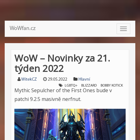
WoWfan.cz
Toggle
navigati
WoW – Novinky za 21.
týden 2022
WitekCZ
29.05.2022
Hlavní
LGBTQ+
BLIZZARD
BOBBY KOTICK
Mythic Sepulcher of the First Ones bude v
patchi 9.2.5 masivně nerfnut.