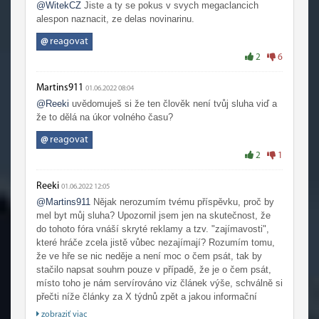
@WitekCZ
Jiste a ty se pokus v svych megaclancich
alespon naznacit, ze delas novinarinu.
@
reagovat
2
6
Martins911
01.06.2022 08:04
@Reeki
uvědomuješ si že ten člověk není tvůj sluha viď a
že to dělá na úkor volného času?
@
reagovat
2
1
Reeki
01.06.2022 12:05
@Martins911
Nějak nerozumím tvému příspěvku, proč by
mel byt můj sluha? Upozornil jsem jen na skutečnost, že
do tohoto fóra vnáší skryté reklamy a tzv. "zajímavosti",
které hráče zcela jistě vůbec nezajímají? Rozumím tomu,
že ve hře se nic neděje a není moc o čem psát, tak by
stačilo napsat souhrn pouze v případě, že je o čem psát,
místo toho je nám servírováno viz článek výše, schválně si
přečti níže články za X týdnů zpět a jakou informační
hodnotu ti ty články dají. A propos pokud se nepletu, tak k
zobraziť viac