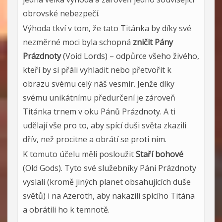
obrovské nebezpečí.
Výhoda tkví v tom, že tato Titánka by díky své
nezměrné moci byla schopná
zničit Pány
Prázdnoty
(Void Lords) – odpůrce všeho živého,
kteří by si přáli vyhladit nebo přetvořit k
obrazu svému celý náš vesmír. Jenže díky
svému unikátnímu předurčení je zároveň
Titánka trnem v oku Pánů Prázdnoty. A ti
udělají vše pro to, aby spící duši světa zkazili
dřív, než procitne a obrátí se proti nim.
K tomuto účelu měli posloužit
Staří bohové
(Old Gods). Tyto své služebníky Páni Prázdnoty
vyslali (kromě jiných planet obsahujících duše
světů) i na Azeroth, aby nakazili spícího Titána
a obrátili ho k temnotě.