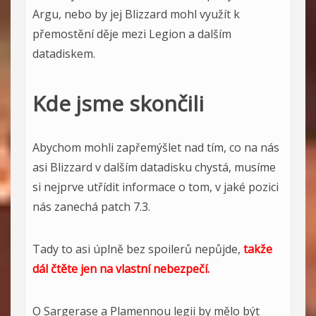
Argu, nebo by jej Blizzard mohl využít k
přemostění děje mezi Legion a dalším
datadiskem.
Kde jsme skončili
Abychom mohli zapřemýšlet nad tím, co na nás
asi Blizzard v dalším datadisku chystá, musíme
si nejprve utřídit informace o tom, v jaké pozici
nás zanechá patch 7.3.
Tady to asi úplně bez spoilerů nepůjde,
takže
dál čtěte jen na vlastní nebezpečí.
O Sargerase a Plamennou legii by mělo být