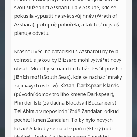
svou služebnici Azsharu. Ta v Azsuně, kde se
pokusila vypustit na svět svůj hněv (Wrath of
Azshara), potupně pohořela, a tak teď nejspíš
plánuje odvetu.
Krásnou věcí na datadisku s Azsharou by byla
volnost, s jakou by Blizzard mohl vytvářet nový
obsah. Mohl by se nám tím totiž otevřít prostor
Jižních moří
(South Seas), kde se nachází mraky
zajímavých ostrovů:
Kezan
,
Darkspear Islands
(původní domov trollího kmene Darkspear),
Plunder Isle
(základna Bloodsail Buccaneers),
Tel Abim
a v neposlední řadě
Zandalar
, odkud
pochází kmen Zandalari. To by bylo nových
lokací! A kdo by se na alespoň některý (nebo