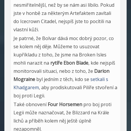
nesmiřitelnější, než by se nám asi líbilo. Pokud
jste v honbě za některým Artefaktem zavítali
do Icecrown Citadel, nejspíš jste to pocítili na
vlastní kůži.
Je patrné, že Bolvar dává moc dobrý pozor, co
se kolem něj děje. Můžeme to usuzovat
kupříkladu z toho, že jsme na Broken Isles
mohli narazit na
rytíře Ebon Blade
, kde nejspíš
monitorovali situaci, nebo z toho, že
Darion
Mograine
byl jedním z těch, kdo se
setkali s
Khadgarem
, aby prodiskutovali Pilíře stvoření a
boj proti Legii.
Také obnovení
Four Horsemen
pro boj proti
Legii může naznačovat, že Blizzard na Krále
lichů a příběh kolem něj ještě úplně
nezapomněl.