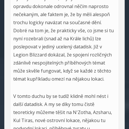
opravdu dokonale odrovnal něčím naprosto
nečekaným, ale faktem je, že by měli alespoň
trochu logicky navázat na současné dění.
Dobré na tom je, že prakticky vše, co jsme si tu
nyní rozebrali (snad až na Krále lichů) lze
poslepovat v jediný ucelený datadisk. Již v
Legion Blizzard dokázal, že spojení rozličných
zdánlivě nespojitelných příběhových témat
může skvěle fungovat, když se každé z těchto
témat kupříkladu omezí na nějakou lokaci.
V tomto duchu by se tudíž klidně mohl nést i
další datadisk. A my se díky tomu čistě
teoreticky můžeme těšit na N'Zotha, Azsharu,
Kul Tiras, nové ostrovní lokace, nějakou tu
podvodní lokaci, příběhové zvraty u