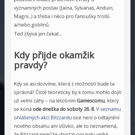
významných postav (Jaina, Sylvanas, Anduin,
Magni...) a třeba i něco pro fanoušky trollů
a/nebo goblinů.
Teď zbývá jen čekat...
Kdy přijde okamžik
pravdy?
Kdy se asi dozvíme, která z možností bude ta
správná? Čistě teoreticky by k tomu mohlo dojít
už velmi záhy – na letošním
Gamescomu
, který
se koná
ode dneška do soboty 26. 8.
V
seznamu
ohlášených akcí Blizzardu
sice není o odtajnění
nového obsahu ani slůvko, ale to neznamená,
že Blizzard nemůže chystat opravdu velké