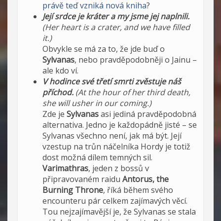
právě teď vzniká nová kniha
?
Její srdce je kráter a my jsme jej naplnili.
(Her heart is a crater, and we have filled
it.)
Obvykle se má za to, že jde buď o
Sylvanas
, nebo pravděpodobněji o Jainu –
ale kdo ví.
V hodince své třetí smrti zvěstuje náš
příchod.
(At the hour of her third death,
she will usher in our coming.)
Zde je
Sylvanas
asi jediná pravděpodobná
alternativa. Jedno je každopádně jisté – se
Sylvanas všechno není, jak má být. Její
vzestup na trůn náčelníka Hordy je totiž
dost možná dílem temných sil.
Varimathras
, jeden z bossů v
připravovaném raidu
Antorus, the
Burning Throne
, říká během svého
encounteru pár celkem zajímavých věcí.
Tou nejzajímavější je, že Sylvanas se stala