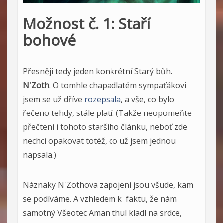
Možnost č. 1: Staří
bohové
Přesněji tedy jeden konkrétní Starý bůh.
N'Zoth
. O tomhle chapadlatém sympaťákovi
jsem se už dříve
rozepsala
, a vše, co bylo
řečeno tehdy, stále platí. (Takže neopomeňte
přečtení i tohoto staršího článku, neboť zde
nechci opakovat totéž, co už jsem jednou
napsala.)
Náznaky N'Zothova zapojení jsou všude, kam
se podíváme. A vzhledem k faktu, že nám
samotný Všeotec Aman'thul kladl na srdce,