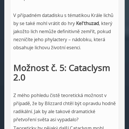
V případném datadisku s tématikou Krále lichů
by se také mohl vrátit do hry
Kel'thuzad
, který
jakožto lich nemůže definitivně zemřít, pokud
nezničíte jeho phylactery – nádobku, která
obsahuje lichovu životní esenci.
Možnost č. 5: Cataclysm
2.0
Z mého pohledu čistě teoretická možnost v
případě, že by Blizzard chtěl být opravdu hodně
radikální. Jak by ale takové dramatické
přetvoření světa asi vypadalo?
Teoreticky by nějaký další Cataclysm mohl