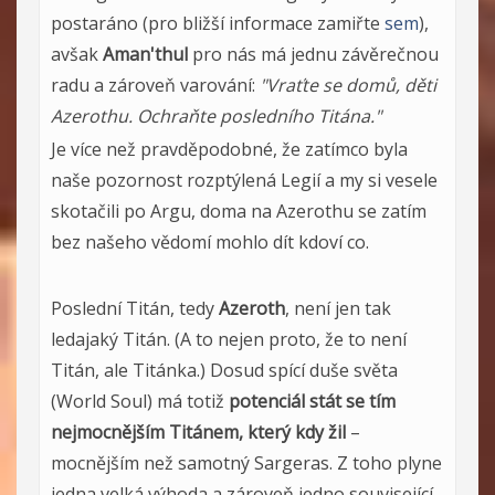
postaráno (pro bližší informace zamiřte
sem
),
avšak
Aman'thul
pro nás má jednu závěrečnou
radu a zároveň varování:
"Vraťte se domů, děti
Azerothu. Ochraňte posledního Titána."
Je více než pravděpodobné, že zatímco byla
naše pozornost rozptýlená Legií a my si vesele
skotačili po Argu, doma na Azerothu se zatím
bez našeho vědomí mohlo dít kdoví co.
Poslední Titán, tedy
Azeroth
, není jen tak
ledajaký Titán. (A to nejen proto, že to není
Titán, ale Titánka.) Dosud spící duše světa
(World Soul) má totiž
potenciál stát se tím
nejmocnějším Titánem, který kdy žil
–
mocnějším než samotný Sargeras. Z toho plyne
jedna velká výhoda a zároveň jedno související