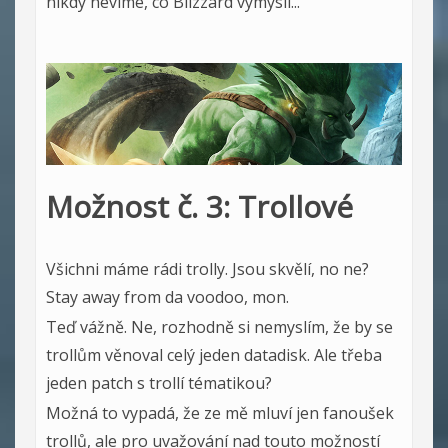
nikdy nevíme, co Blizzard vymyslí...
Možnost č. 3: Trollové
Všichni máme rádi trolly. Jsou skvělí, no ne?
Stay away from da voodoo, mon.
Teď vážně. Ne, rozhodně si nemyslím, že by se
trollům věnoval celý jeden datadisk. Ale třeba
jeden patch s trollí tématikou?
Možná to vypadá, že ze mě mluví jen fanoušek
trollů, ale pro uvažování nad touto možností