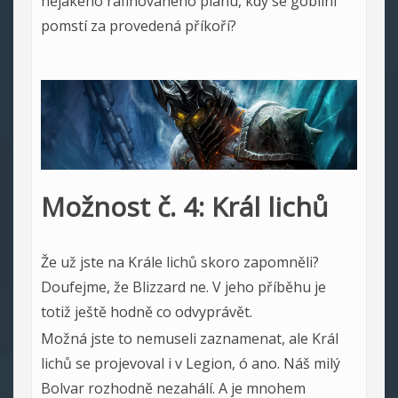
nějakého rafinovaného plánu, kdy se goblini
pomstí za provedená příkoří?
Možnost č. 4: Král lichů
Že už jste na Krále lichů skoro zapomněli?
Doufejme, že Blizzard ne. V jeho příběhu je
totiž ještě hodně co odvyprávět.
Možná jste to nemuseli zaznamenat, ale Král
lichů se projevoval i v Legion, ó ano. Náš milý
Bolvar rozhodně nezahálí. A je mnohem