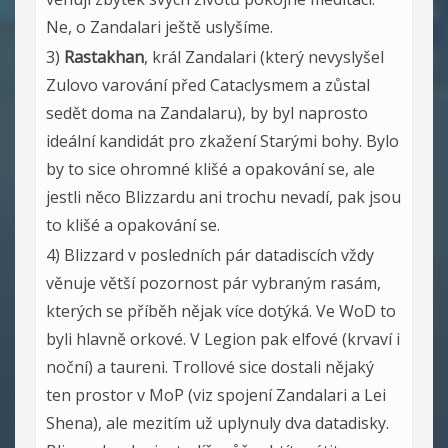
Ne, o Zandalari ještě uslyšíme.
3)
Rastakhan
, král Zandalari (který nevyslyšel
Zulovo varování před Cataclysmem a zůstal
sedět doma na Zandalaru), by byl naprosto
ideální kandidát pro zkažení Starými bohy. Bylo
by to sice ohromné klišé a opakování se, ale
jestli něco Blizzardu ani trochu nevadí, pak jsou
to klišé a opakování se.
4) Blizzard v posledních pár datadiscích vždy
věnuje větší pozornost pár vybraným rasám,
kterých se příběh nějak více dotýká. Ve WoD to
byli hlavně orkové. V Legion pak elfové (krvaví i
noční) a taureni. Trollové sice dostali nějaký
ten prostor v MoP (viz spojení Zandalari a Lei
Shena), ale mezitím už uplynuly dva datadisky.