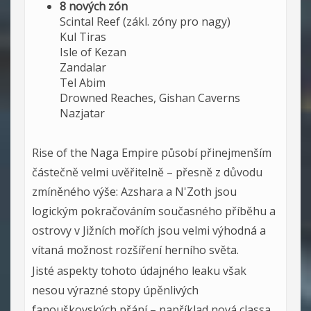
8 nových zón
Scintal Reef (zákl. zóny pro nagy)
Kul Tiras
Isle of Kezan
Zandalar
Tel Abim
Drowned Reaches, Gishan Caverns
Nazjatar
Rise of the Naga Empire působí přinejmenším
částečně velmi uvěřitelně – přesně z důvodu
zmíněného výše: Azshara a N'Zoth jsou
logickým pokračováním současného příběhu a
ostrovy v Jižních mořích jsou velmi výhodná a
vítaná možnost rozšíření herního světa.
Jisté aspekty tohoto údajného leaku však
nesou výrazné stopy úpěnlivých
fanouškovských přání – například nová classa