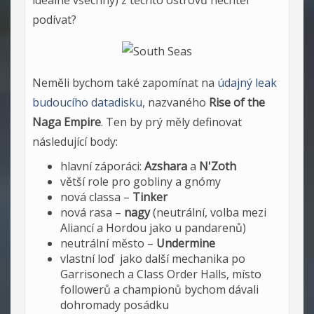
ideálně všechny) z těchto ostrovů nechtěl
podívat?
Neměli bychom také zapomínat na
údajný leak
budoucího datadisku
, nazvaného
Rise of the
Naga Empire
. Ten by prý měly definovat
následující body:
hlavní záporáci:
Azshara
a
N'Zoth
větší role pro gobliny a gnómy
nová classa –
Tinker
nová rasa –
nagy
(neutrální, volba mezi
Aliancí a Hordou jako u pandarenů)
neutrální město –
Undermine
vlastní loď jako další mechanika po
Garrisonech a Class Order Halls, místo
followerů a championů bychom dávali
dohromady posádku