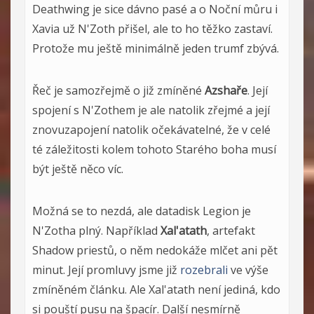
Deathwing je sice dávno pasé a o Noční můru i
Xavia už N'Zoth přišel, ale to ho těžko zastaví.
Protože mu ještě minimálně jeden trumf zbývá.
Řeč je samozřejmě o již zmíněné
Azshaře
. Její
spojení s N'Zothem je ale natolik zřejmé a její
znovuzapojení natolik očekávatelné, že v celé
té záležitosti kolem tohoto Starého boha musí
být ještě něco víc.
Možná se to nezdá, ale datadisk Legion je
N'Zotha plný. Například
Xal'atath
, artefakt
Shadow priestů, o něm nedokáže mlčet ani pět
minut. Její promluvy jsme již
rozebrali
ve výše
zmíněném článku. Ale Xal'atath není jediná, kdo
si pouští pusu na špacír. Další nesmírně