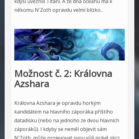
kdysi uvěznili Titáni. A ze dna oceánu má k
někomu N'Zoth opravdu velmi blízko...
Možnost č. 2: Královna
Azshara
Královna Azshara je opravdu horkým
kandidátem na hlavního záporáka příštího
datadisku (nebo na jednoho ze dvou hlavních
záporáků). I kdyby se neměl objevit sám
N'Zoth, může projevovat svou vůli právě skrz