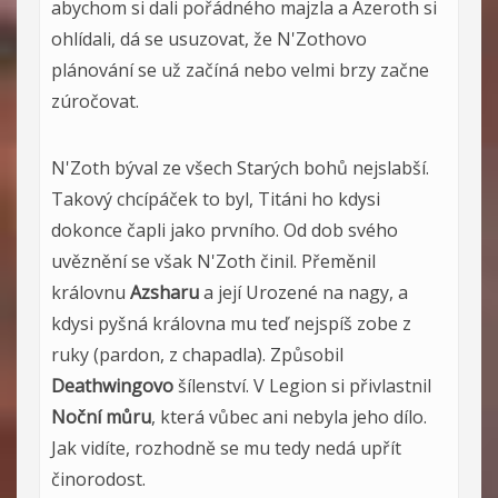
abychom si dali pořádného majzla a Azeroth si
ohlídali, dá se usuzovat, že N'Zothovo
plánování se už začíná nebo velmi brzy začne
zúročovat.
N'Zoth býval ze všech Starých bohů nejslabší.
Takový chcípáček to byl, Titáni ho kdysi
dokonce čapli jako prvního. Od dob svého
uvěznění se však N'Zoth činil. Přeměnil
královnu
Azsharu
a její Urozené na nagy, a
kdysi pyšná královna mu teď nejspíš zobe z
ruky (pardon, z chapadla). Způsobil
Deathwingovo
šílenství. V Legion si přivlastnil
Noční můru
, která vůbec ani nebyla jeho dílo.
Jak vidíte, rozhodně se mu tedy nedá upřít
činorodost.