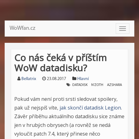
WoWfan.cz
Toggle
navigati
Co nás čeká v příštím
WoW datadisku?
Bellatrix
23.08.2017
Hlavní
DATADISK
N'ZOTH
AZSHARA
Pokud vám není proti srsti sledovat spoilery,
pak už nejspíš víte,
jak skončí datadisk Legion
.
Závěr příběhu aktuálního datadisku sice známe
jen v hrubých obrysech (a rovněž se nedá
vyloučit patch 7.4, který přinese něco