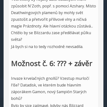
způsobit N'Zoth, popř. s pomocí Azshary. Místo
Deathwingových plamenů by mohly svět
zpustošit a přetvořit přílivové vlny a ničivá
magie Prázdnoty. Ale hlavní otázkou zůstává...
Chtělo by se Blizzardu zase předělávat půlku
světa?
Já bych si na to tedy rozhodně nevsadila.
Možnost č. 6: ??? + závěr
Invaze krvelačných gnollů? Vzestup murločí
říše? Datadisk, ve kterém bude hlavním
záporákem Gamon, nový šampión Starých
bohů?
Bylo by sice zajímavé, kdyby nás Blizzard