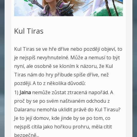
Kul Tiras
Kul Tiras se ve hře dříve nebo později objeví, to
je nejspíš nevyhnutelné. Může a nemusí to být
nyní, ale osobně se kloním k názoru, že Kul
Tiras nám do hry přibude spíše dříve, než
později. A to z několika důvodů:
1)
Jaina
nemůže zůstat ztracená napořád. A
proč by se po svém naštvaném odchodu z
Dalaranu nemohla uklidit právě do Kul Tirasu?
Je to její domov, kde jinde by se po tom, co
nejspíš cítila jako hořkou prohru, měla cítit
bezpečně...