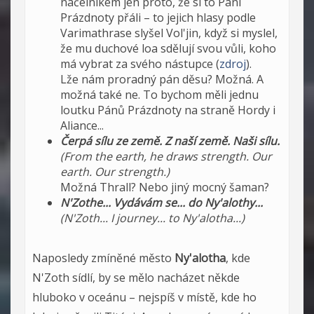
náčelníkem jen proto, že si to Páni
Prázdnoty přáli – to jejich hlasy podle
Varimathrase slyšel Vol'jin, když si myslel,
že mu duchové loa sdělují svou vůli, koho
má vybrat za svého nástupce (
zdroj
).
Lže nám proradný pán děsu? Možná. A
možná také ne. To bychom měli jednu
loutku Pánů Prázdnoty na straně Hordy i
Aliance...
Čerpá sílu ze země. Z naší země. Naši sílu.
(From the earth, he draws strength. Our
earth. Our strength.)
Možná Thrall? Nebo jiný mocný šaman?
N'Zothe... Vydávám se... do Ny'alothy...
(N'Zoth... I journey... to Ny'alotha...)
Naposledy zmíněné město
Ny'alotha
, kde
N'Zoth sídlí, by se mělo nacházet někde
hluboko v oceánu – nejspíš v místě, kde ho