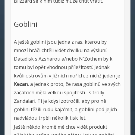
Blizzard se k nim tudíž může chtít vrátit.
Goblini
A ještě goblini jsou jedna z ras, kterou by
mnozí hráči chtěli vidět chvilku na výsluní.
Datadisk s Azsharou a/nebo N'Zothem by k
tomu byl opět vhodnou příležitostí. Jednak
kvůli ostrovům v Jižních mořích, z nichž jeden je
Kezan
, a jednak proto, že rasa goblinů ve svých
začátcích měla velkou spojitosti... s trolly
Zandalari. Ti je kdysi zotročili, aby pro ně
goblini těžili rudu kaja'mit, a goblini pod jejich
nadvládou trpěli několik tisíc let.
Ještě někdo kromě mě chce vidět produkt