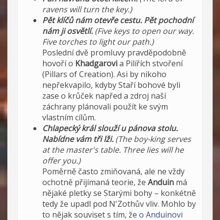
ravens will turn the key.)
Pět klíčů nám otevře cestu. Pět pochodní
nám ji osvětlí.
(Five keys to open our way.
Five torches to light our path.)
Poslední dvě promluvy pravděpodobně
hovoří o
Khadgarovi
a Pilířích stvoření
(Pillars of Creation). Asi by nikoho
nepřekvapilo, kdyby Staří bohové byli
zase o krůček napřed a zdroj naší
záchrany plánovali použít ke svým
vlastním cílům.
Chlapecký král slouží u pánova stolu.
Nabídne vám tři lži.
(The boy-king serves
at the master's table. Three lies will he
offer you.)
Poměrně často zmiňovaná, ale ne vždy
ochotně přijímaná teorie, že
Anduin
má
nějaké pletky se Starými bohy – konkétně
tedy že upadl pod N'Zothův vliv. Mohlo by
to nějak souviset s tím, že
o Anduinovi