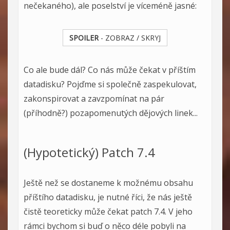
nečekaného), ale poselství je víceméně jasné:
SPOILER
- ZOBRAZ / SKRYJ
Co ale bude dál? Co nás může čekat v příštím
datadisku? Pojďme si společně zaspekulovat,
zakonspirovat a zavzpomínat na pár
(příhodně?) pozapomenutých dějových linek...
(Hypotetický) Patch 7.4
Ještě než se dostaneme k možnému obsahu
příštího datadisku, je nutné říci, že nás ještě
čistě teoreticky může čekat patch 7.4. V jeho
rámci bychom si buď o něco déle pobyli na