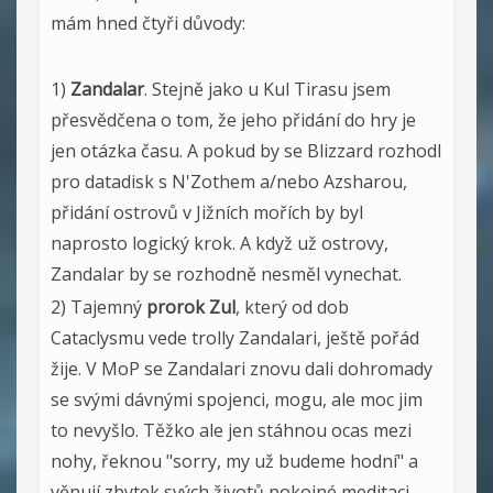
mám hned čtyři důvody:
1)
Zandalar
. Stejně jako u Kul Tirasu jsem
přesvědčena o tom, že jeho přidání do hry je
jen otázka času. A pokud by se Blizzard rozhodl
pro datadisk s N'Zothem a/nebo Azsharou,
přidání ostrovů v Jižních mořích by byl
naprosto logický krok. A když už ostrovy,
Zandalar by se rozhodně nesměl vynechat.
2) Tajemný
prorok Zul
, který od dob
Cataclysmu vede trolly Zandalari, ještě pořád
žije. V MoP se Zandalari znovu dali dohromady
se svými dávnými spojenci, mogu, ale moc jim
to nevyšlo. Těžko ale jen stáhnou ocas mezi
nohy, řeknou "sorry, my už budeme hodní" a
věnují zbytek svých životů pokojné meditaci.