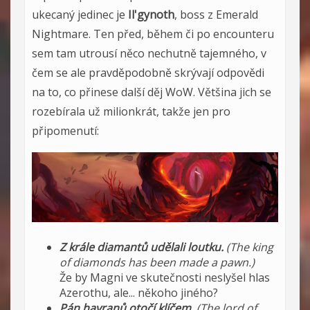
ukecaný jedinec je
Il'gynoth
, boss z Emerald
Nightmare. Ten před, během či po encounteru
sem tam utrousí něco nechutně tajemného, v
čem se ale pravděpodobně skrývají odpovědi
na to, co přinese další děj WoW. Většina jich se
rozebírala už milionkrát, takže jen pro
připomenutí:
Z krále diamantů udělali loutku.
(The king
of diamonds has been made a pawn.)
Že by Magni ve skutečnosti neslyšel hlas
Azerothu, ale... někoho jiného?
Pán havranů otočí klíčem.
(The lord of