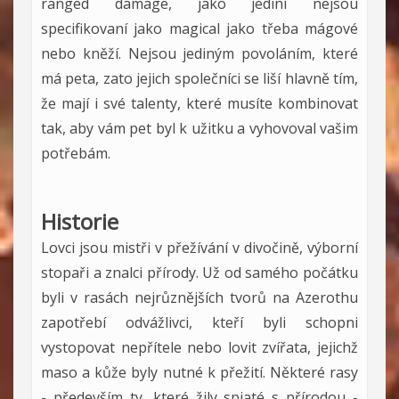
ranged damage, jako jediní nejsou
specifikovaní jako magical jako třeba mágové
nebo kněží. Nejsou jediným povoláním, které
má peta, zato jejich společníci se liší hlavně tím,
že mají i své talenty, které musíte kombinovat
tak, aby vám pet byl k užitku a vyhovoval vašim
potřebám.
Historie
Lovci jsou mistři v přežívání v divočině, výborní
stopaři a znalci přírody. Už od samého počátku
byli v rasách nejrůznějších tvorů na Azerothu
zapotřebí odvážlivci, kteří byli schopni
vystopovat nepřítele nebo lovit zvířata, jejichž
maso a kůže byly nutné k přežití. Některé rasy
- především ty, které žily spjaté s přírodou -