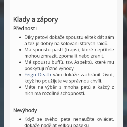
Klady a zápory
Přednosti
Díky petovi dokáže spoustu elitek dát sám
a též je dobrý na solování starých raidů.
Má spoustu pastí (traps), které nepřítele
mohou zmrazit, zpomalit nebo zranit.
Má spoustu buffů, tzv. Aspektů, které mu
poskytují různé výhody.
Feign Death
vám dokáže zachránit život,
když ho použijete ve správnou chvíli.
Máte na výběr z mnoha petů a každý z
nich má rozdílné schopnosti.
Nevýhody
Když se svého peta nenaučíte ovládat,
dokáže nadělat velkou paseku.