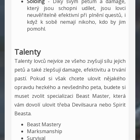
Soloing
- Díky svým petům a damage,
který jsou schopni udílet, jsou lovci
neuvěřitelně efektivní při plnění questů, i
když k sobě nemají nikoho, kdo by jim
pomohl.
Talenty
Talenty lovců nejvíce ze všeho zvyšují sílu jejich
petů a také zlepšují damage, efektivitu a trvání
pastí. Pokud si však chcete ulovit nějakého
opravdu hezkého a nevšedního peta, budete si
muset zvolit specializaci Beast Master, která
vám dovolí ulovit třeba Devilsaura nebo Spirit
Beasta.
Beast Mastery
Marksmanship
Survival