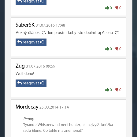
reagovat (0)
0
0
SaberSK
31.07.2016 17:48
Pekný článok
len prosím keby ste doplnili aj Alleriu
reagovat (0)
0
0
Zug
31.07.2016 09:59
Well done!
reagovat (0)
0
0
Mordecay
25.03.2014 17:14
Penny
Tyrande Whisperwind není hunter, ale nejvyšší kněžka
řádu Elune. Co tohle má znemenat?