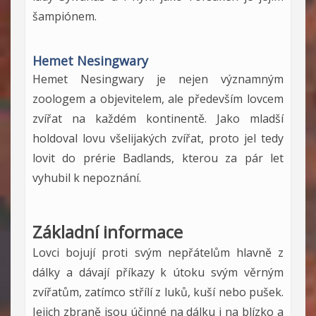
šampiónem.
Hemet Nesingwary
Hemet Nesingwary je nejen významným
zoologem a objevitelem, ale především lovcem
zvířat na každém kontinentě. Jako mladší
holdoval lovu všelijakých zvířat, proto jel tedy
lovit do prérie Badlands, kterou za pár let
vyhubil k nepoznání.
Základní informace
Lovci bojují proti svým nepřátelům hlavně z
dálky a dávají příkazy k útoku svým věrným
zvířatům, zatímco střílí z luků, kuší nebo pušek.
Jejich zbraně jsou účinné na dálku i na blízko a