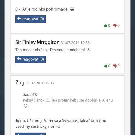
Ok. Ať je rodinka pohromadě.
reagovat (0)
0
0
Sir Finley Mrrgglton
31.07.2016 19:33
Ten render obrázok Rexxara je nádhera! :3
reagovat (0)
0
0
Zug
31.07.2016 19:12
SaberSK
Pekný článok
len prosím keby ste doplnili aj Alleriu
Jo no. Už tam je Vereesa a Sylvanas. Tak ať tam jsou
všechny sestřičky, ne? :-D