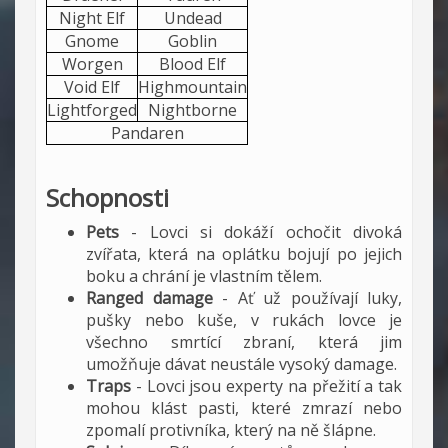
Night Elf
Undead
Gnome
Goblin
Worgen
Blood Elf
Void Elf
Highmountain
Lightforged
Nightborne
Pandaren
Schopnosti
Pets
- Lovci si dokáží ochočit divoká
zvířata, která na oplátku bojují po jejich
boku a chrání je vlastním tělem.
Ranged damage
- Ať už používají luky,
pušky nebo kuše, v rukách lovce je
všechno smrtící zbraní, která jim
umožňuje dávat neustále vysoký damage.
Traps
- Lovci jsou experty na přežití a tak
mohou klást pasti, které zmrazí nebo
zpomalí protivníka, který na ně šlápne.