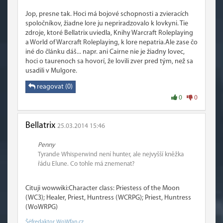
Jop, presne tak. Hoci má bojové schopnosti a zvieracích
spoločníkov, žiadne lore ju nepriradzovalo k lovkyni. Tie
zdroje, ktoré Bellatrix uviedla, Knihy Warcraft Roleplaying
a World of Warcraft Roleplaying, k lore nepatria.Ale zase čo
iné do článku dáš... napr. ani Cairne nie je žiadny lovec,
hoci o taurenoch sa hovorí, že lovili zver pred tým, než sa
usadili v Mulgore.
reagovat (0)
0
0
Bellatrix
25.03.2014 15:46
Penny
Tyrande Whisperwind není hunter, ale nejvyšší kněžka
řádu Elune. Co tohle má znemenat?
Cituji wowwiki:Character class: Priestess of the Moon
(WC3); Healer, Priest, Huntress (WCRPG); Priest, Huntress
(WoWRPG)
Šéfredaktor WoWfan.cz