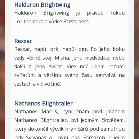
Halduron Brightwing
Halduron Brightwing je pravou rukou
Lor'themara a vůdce Farstriders.
Rexxar
Rexxar, napůl ork, napůl ogr. Po jeho boku
vždy věrně stojí Misha, jeho medvědice, nebo
další z jeho zvířat. Více než lidem rozumí
zvířatům a většinu svého času setrvává na
cestách a v divočině.
Nathanos Blightcaller
Nathanos Marris, nyní znám pod jménem
Nathanos Blightcaller, byl jediným člověkem,
který dokončil výcvik hraničářů pod samotnou
lady Sylvanas a i nyní jako Forsaken je jejím