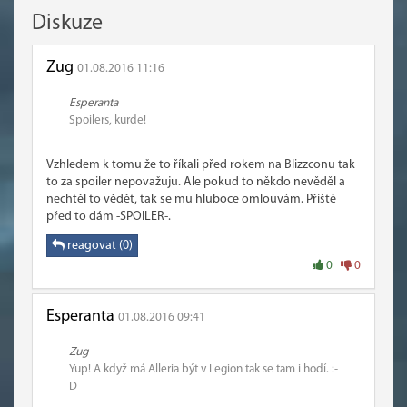
Diskuze
Zug
01.08.2016 11:16
Esperanta
Spoilers, kurde!
Vzhledem k tomu že to říkali před rokem na Blizzconu tak
to za spoiler nepovažuju. Ale pokud to někdo nevěděl a
nechtěl to vědět, tak se mu hluboce omlouvám. Příště
před to dám -SPOILER-.
reagovat (0)
0
0
Esperanta
01.08.2016 09:41
Zug
Yup! A když má Alleria být v Legion tak se tam i hodí. :-
D