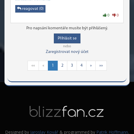
reagovat (0)
0
0
Pro napsání komentáře musíte být přihlášený.
Přihlásit se
nebo
Zaregistrovat nový účet
««
«
1
2
3
4
»
»»
Designed by
Jaroslav Kovář
& programmed by
Patrik Hoffmann
.