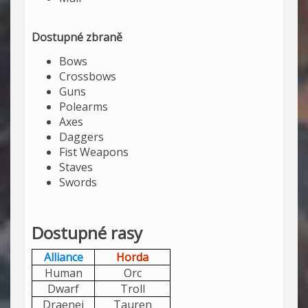
Dostupné zbraně
Bows
Crossbows
Guns
Polearms
Axes
Daggers
Fist Weapons
Staves
Swords
Dostupné rasy
Alliance
Horda
Human
Orc
Dwarf
Troll
Draenei
Tauren