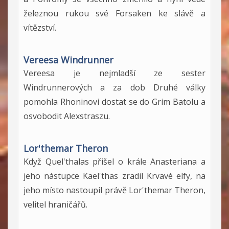
železnou rukou své Forsaken ke slávě a
vítězství.
Vereesa Windrunner
Vereesa je nejmladší ze sester
Windrunnerových a za dob Druhé války
pomohla Rhoninovi dostat se do Grim Batolu a
osvobodit Alexstraszu.
Lor'themar Theron
Když Quel'thalas přišel o krále Anasteriana a
jeho nástupce Kael'thas zradil Krvavé elfy, na
jeho místo nastoupil právě Lor'themar Theron,
velitel hraničářů.