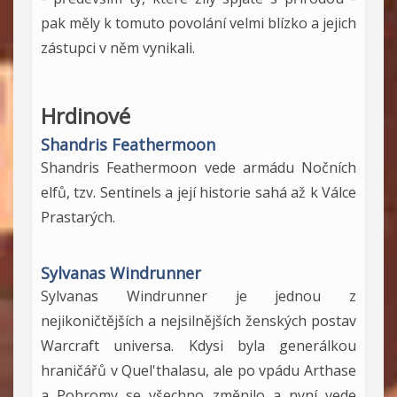
pak měly k tomuto povolání velmi blízko a jejich
zástupci v něm vynikali.
Hrdinové
Shandris Feathermoon
Shandris Feathermoon vede armádu Nočních
elfů, tzv. Sentinels a její historie sahá až k Válce
Prastarých.
Sylvanas Windrunner
Sylvanas Windrunner je jednou z
nejikoničtějších a nejsilnějších ženských postav
Warcraft universa. Kdysi byla generálkou
hraničářů v Quel'thalasu, ale po vpádu Arthase
a Pohromy se všechno změnilo a nyní vede