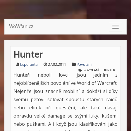
WoWfan.cz
Toggle
navigati
Hunter
Esperanta
27.02.2011
Povolání
POVOLÁNÍ
HUNTER
Hunteři neboli lovci, jsou jedním z
nejoblíbenějších povolání ve World of Warcraft.
Nejenže jsou značně mobilní a dokáží si díky
svému petovi solovat spoustu starých raidů
nebo elitek při questění, ale také dávají
opravdu velké damage se svými luky, kušemi
nebo puškami. A i když jsou klasifikováni jako