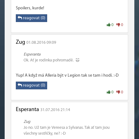
Spoilers, kurde!
reagovat (0)
0
0
Zug
01.08.2016 09:09
Esperanta
Ok. Ať je rodinka pohromadě.
Yup! A když má Alleria být v Legion tak se tam i hodí. :-D
reagovat (0)
0
0
Esperanta
31.07.2016 21:14
Zug
Jo no. Už tam je Vereesa a Sylvanas. Tak ať tam jsou
všechny sestřičky, ne? :-D