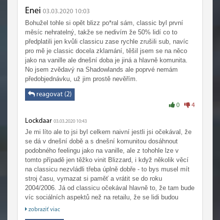
Enei
03.03.2020 10:03
Bohužel tohle si opět blizz po*ral sám, classic byl první
měsíc nehratelný, takže se nedivím že 50% lidí co to
předplatili jen kvůli classicu zase rychle zrušili sub, navíc
pro mě je classic docela zklamání, těšil jsem se na něco
jako na vanille ale dnešní doba je jiná a hlavně komunita.
No jsem zvědavý na Shadowlands ale poprvé nemám
předobjednávku, už jim prostě nevěřím.
reagovat (2)
0
4
Lockdaar
03.03.2020 10:43
Je mi líto ale to jsi byl celkem naivní jestli jsi očekával, že
se dá v dnešní době a s dnešní komunitou dosáhnout
podobného feelingu jako na vanille, ale z tohohle lze v
tomto případě jen těžko vinit Blizzard, i když několik věcí
na classicu nezvládli třeba úplně dobře - to bys musel mít
stroj času, vymazat si paměť a vrátit se do roku
2004/2006. Já od classicu očekával hlavně to, že tam bude
víc sociálních aspektů než na retailu, že se lidi budou
muset mezi sebou zase víc bavit než jen kliknout na
zobraziť viac
tlačítko LFG/LFR jako na retailu a nechat se bez práce