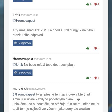
4
4
kritik
05.03.2020 15:35
@Hromovapest
a ty mas snad 12/12 M ? a chodis +20 dungy ? na blbou
otazku blba odpoved
@
reagovat
3
5
Hromovapest
05.03.2020 16:22
@kritik
No budu mít.U tebe dost pochybuji.
@
reagovat
4
5
marekrich
06.03.2020 12:45
@Hromovapest
ty jsi přesně ten typ člověka který lidi
zmiňují u uplně každýho podobnýho článku
uplakánek co si neustále jen stěžuje, furt se mu něco nelíbí
a při tom je nejlepší ze všech.. jako sorry ale wowfan