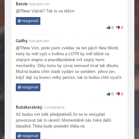
Batole
10.03.2020 17:57
@Throx
Vážně? Tak to se těším.
@
reagovat
0
0
Galifry
10.03.2020 18:51
@Throx
Vím, proto jsem zvědav na ten jejich New World,
který by měl vyjít v květnu a LOTR by měl běžet na
stejným enginu a pravděpodobně mít stejný herní
mechaniky. Díky tomu by vývoj nemusel trvat tak dlouho.
Možná budou chtít sladit vydání se seriálem, přece jen,
když dají za licenci velký peníze, tak to budou chtít využít.
@
reagovat
0
0
Bubákarabský
11.03.2020 06:19
Až budou mít tolik předplatitelů že se to nevyplatí
provozovat tak to ukončí.Momentálně nás čeká další
datadisk.Třeba bude poslední třeba ne.
@
reagovat