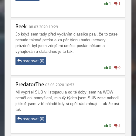
1
1
Reeki
08.03.2020 19:29
Jo když sem tady před vydáním classiku psal, že to zase
nebude taková pecka a za pár týdnu budou servery
prázdné, byl jsem zdejšími umělci poslán někam a
vyhajtován a olala dnes je to tak.
reagovat (0)
0
0
PredatorThe
03.03.2020 10:53
Mi vypršel SUB v listopadu a od té doby jsem na WOW
neměl ani pomyšlení, minulý týden jsem SUB zase nahodil
jelikož jsem v té náladě kdy si opět rád zahraji.. Tak že asi
tak
reagovat (0)
3
5