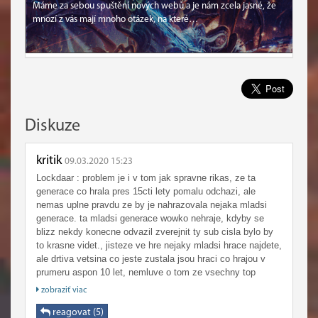
Máme za sebou spuštění nových webů a je nám zcela jasné, že
mnozí z vás mají mnoho otázek, na které…
Diskuze
kritik
09.03.2020 15:23
Lockdaar : problem je i v tom jak spravne rikas, ze ta
generace co hrala pres 15cti lety pomalu odchazi, ale
nemas uplne pravdu ze by je nahrazovala nejaka mladsi
generace. ta mladsi generace wowko nehraje, kdyby se
blizz nekdy konecne odvazil zverejnit ty sub cisla bylo by
to krasne videt., jisteze ve hre nejaky mladsi hrace najdete,
ale drtiva vetsina co jeste zustala jsou hraci co hrajou v
prumeru aspon 10 let, nemluve o tom ze vsechny top
guildy maj jadra hracu co hrajou 10-15 let. chtel bych videt
zobraziť viac
nekoho z mladsi generace jak vybuduje takovou guildu na
to si fakt pockam ..teoreticky by to asi slo ale oni proste
reagovat (5)