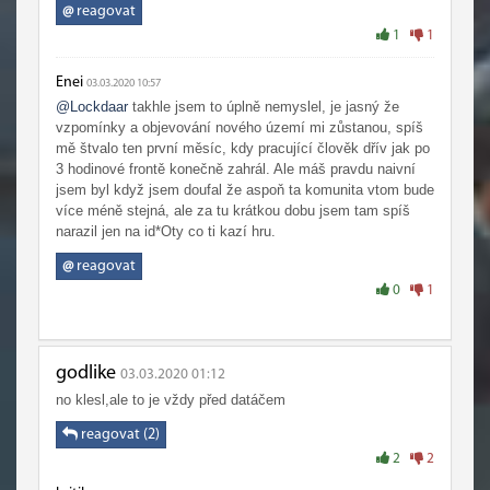
joinout do grupy, jelikož ta hra je k tomu takto uzpůsobená,
@
reagovat
což se mi v podstatě i dostalo, nic moc jinýho jsem od toho
1
1
ani celkem neočekával (kromě ještě toho že si projdu starý
raidy, který jsem na vanille nebyl), když jsem většinu věcí,
Enei
03.03.2020 10:57
co starý wow nabízelo, už tenkrát zažil.
@Lockdaar
takhle jsem to úplně nemyslel, je jasný že
vzpomínky a objevování nového území mi zůstanou, spíš
mě štvalo ten první měsíc, kdy pracující člověk dřív jak po
3 hodinové frontě konečně zahrál. Ale máš pravdu naivní
jsem byl když jsem doufal že aspoň ta komunita vtom bude
více méně stejná, ale za tu krátkou dobu jsem tam spíš
narazil jen na id*Oty co ti kazí hru.
@
reagovat
0
1
godlike
03.03.2020 01:12
no klesl,ale to je vždy před datáčem
reagovat (2)
2
2