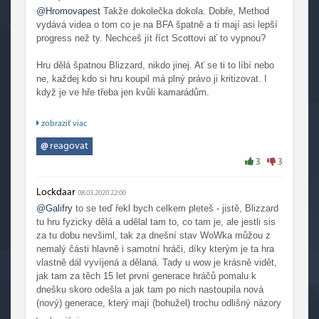
@Hromovapest
Takže dokolečka dokola. Dobře, Method
vydává videa o tom co je na BFA špatně a ti mají asi lepší
progress než ty. Nechceš jít říct Scottovi ať to vypnou?
Hru dělá špatnou Blizzard, nikdo jinej. Ať se ti to líbí nebo
ne, každej kdo si hru koupil má plný právo ji kritizovat. I
když je ve hře třeba jen kvůli kamarádům.
Na trhu vydržela a vydrží. Jiný hře by se to přes ty
zobraziť viac
přešlapy nepovedlo.
@
reagovat
3
3
Lockdaar
08.03.2020 22:00
@Galifry
to se teď řekl bych celkem pleteš - jistě, Blizzard
tu hru fyzicky dělá a udělal tam to, co tam je, ale jestli sis
za tu dobu nevšiml, tak za dnešní stav WoWka můžou z
nemalý části hlavně i samotní hráči, díky kterým je ta hra
vlastně dál vyvíjená a dělaná. Tady u wow je krásně vidět,
jak tam za těch 15 let první generace hráčů pomalu k
dnešku skoro odešla a jak tam po nich nastoupila nová
(nový) generace, který mají (bohužel) trochu odlišný názory
na gameplay než ta generace předtím. Já si tohle naplno