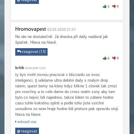
@
reagovat
3
9
Hromovapest
02.03.2020 21:51
No ale ne dostatečně. Já dneska při daily nadával jak
špaček. Hlava na hlavě.
reagovat (13)
6
9
kritik
03.03.2020 12:33
ty bys mohl rovnou pracovat v blizzardu se svou
inteligenci, tj udelame ultra debilni daily s malym drop
ratem, quest itemy na ktery kdyz klikne 1 clovek tak zmizi
pro vsechny a to cele dame do cross realm zony aby tam
bylo co nejvic lidi najednou, takze lidem to zabere hodne
casu tuhle kokotinu splnit a podle toho jiste vsichni
usoudime ze wow hraje hodne lidi protoze pak opravdu stoji
hlava na hlave.
zobraziť viac
Jenom 2 veci jsou nekonecny, vesmir a lidska hloupost ..
@
reagovat