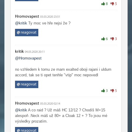
8
5
Hromovapest
03.03.2020 23:51
@kritik
Ty moc ve hře nejsi že ?
@
reagovat
6
3
kritik
04.03.2020 20:11
@Hromovapest
no vzhledem k tomu ze mam exalted oboji rajani i uldum
accord, tak se ti opet tenhle "vtip" moc nepovedl
@
reagovat
3
5
Hromovapest
05.03.2020 02:14
@kritik
A co raid ? Už máš HC 12/12 ? Chodíš M+15
alespoň .Neck máš už 80+ a Cloak 12 + ? To jsou mé
výsledky prozatím.
@
reagovat