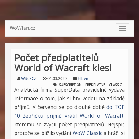
WoWfan.cz
Toggle
navigati
Počet předplatitelů
World of Wacraft klesl
WitekCZ
01.03.2020
Hlavní
SUBSCRIPTION
PŘEDPLATNÉ
CLASSIC
Analytická firma SuperData pravidelně vydává
informace o tom, jak si hry vedou na základě
příjmů. V červenci se po dlouhé době
do TOP
10 žebříčku příjmů vrátil World of Wacraft
,
kterému se zvýšil počet předplatitelů. Nejspíš
protože se blížilo vydání
WoW Classic
a hráči si