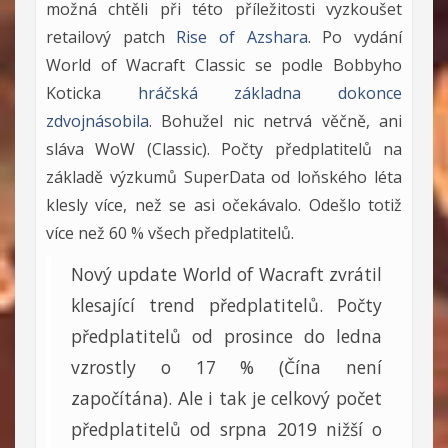
možná chtěli při této příležitosti vyzkoušet
retailový patch
Rise of Azshara
. Po vydání
World of Wacraft Classic se podle Bobbyho
Koticka
hráčská základna dokonce
zdvojnásobila
. Bohužel nic netrvá věčně, ani
sláva WoW (Classic). Počty předplatitelů na
základě výzkumů SuperData od loňského léta
klesly více, než se asi očekávalo. Odešlo totiž
více než 60 % všech předplatitelů.
Nový update World of Wacraft zvrátil
klesající trend předplatitelů. Počty
předplatitelů od prosince do ledna
vzrostly o 17 % (Čína není
započítána). Ale i tak je celkový počet
předplatitelů od srpna 2019 nižší o