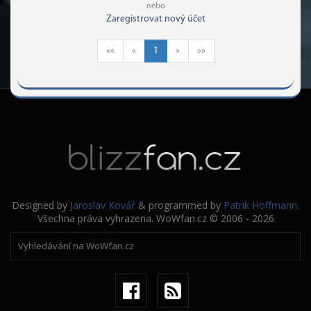
nebo
chtěj dělat. Momentálně nejsou schoní vybalancovat nic.
Zaregistrovat nový účet
Solo vs multi content, obtížnosti raidů, nic. A stejně tak
neumí hru vybalancovat v rámci "nový" a "starý" generace.
««
«
1
»
»»
Designed by
Jaroslav Kovář
& programmed by
Patrik Hoffmann
.
Všechna práva vyhrazena. WoWfan.cz © 2006 - 2026