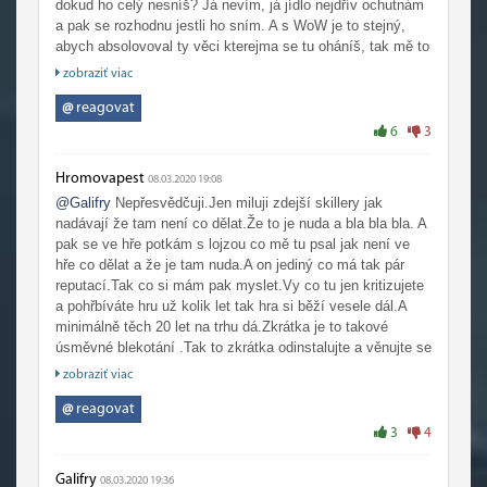
dokud ho celý nesníš? Já nevím, já jídlo nejdřív ochutnám
a pak se rozhodnu jestli ho sním. A s WoW je to stejný,
abych absolovoval ty věci kterejma se tu oháníš, tak mě to
musí ideálně bavit. Nebudu brát v potaz hnací síly v
zobraziť viac
podobě nějaký setrvačnosti nebo závislosti
.
@
reagovat
Jenže, WoW chybí jakýkoliv průhledný systém progressu
6
3
charakteru, který by v RPG měl být a já to tak
upřednostňuju. Hra staví do cesty bambilion nesmyslnejch
Hromovapest
08.03.2020 19:08
RNG prvků, který tomu brání (navíc jak už se ví, tak rozbíjí
@Galifry
Nepřesvědčuji.Jen miluji zdejší skillery jak
hru i po technický stránce). Pak by to mohl zachránit
nadávají že tam není co dělat.Že to je nuda a bla bla bla. A
příběh, ale bohužel, uspěchaná zápletka s Nazjatarem a
pak se ve hře potkám s lojzou co mě tu psal jak není ve
Black Empire nedávají smysl. K tomu navíc repetetivní
hře co dělat a že je tam nuda.A on jediný co má tak pár
obsah zábavností rovnající se otáčení papíru, kde je na
reputací.Tak co si mám pak myslet.Vy co tu jen kritizujete
obou stranách napsáno "prosím otoč".
a pohřbíváte hru už kolik let tak hra si běží vesele dál.A
minimálně těch 20 let na trhu dá.Zkrátka je to takové
Každý koho to baví, dobře pro něj, výše popsaný je můj
úsměvné blekotání .Tak to zkrátka odinstalujte a věnujte se
pohled na věc. Drž se hry a nesnaž se lidi přesvědčovat,
RL.Nemusíte si zatěžovat kebule s tím jak hra je nudná jak
že Země je placatá.
zobraziť viac
upadá a bla bla bla.
@
reagovat
3
4
Galifry
08.03.2020 19:36