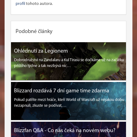
profil
tohoto autora.
Podobné články
Ohlédnutí za Legionem
Dobrodružství na Zandalaru a Kul Tirasu se dočkáme už na začátku
příštího týdne a tak nezbývá nic…
Blizzard rozdává 7 dní game time zdarma
Pokud patříte mezi hráče, kteří World of Warcraft už nějakou dobu
nezapnuli, zkuste se podívat,…
Blizzfan Q&A - Co nás čeká na novém webu?