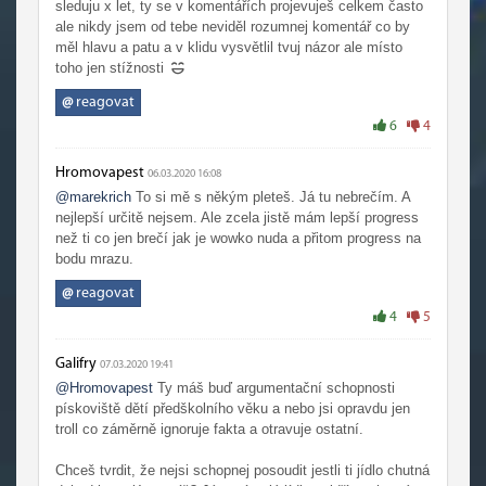
sleduju x let, ty se v komentářích projevuješ celkem často
ale nikdy jsem od tebe neviděl rozumnej komentář co by
měl hlavu a patu a v klidu vysvětlil tvuj názor ale místo
toho jen stížnosti
@
reagovat
6
4
Hromovapest
06.03.2020 16:08
@marekrich
To si mě s někým pleteš. Já tu nebrečím. A
nejlepší určitě nejsem. Ale zcela jistě mám lepší progress
než ti co jen brečí jak je wowko nuda a přitom progress na
bodu mrazu.
@
reagovat
4
5
Galifry
07.03.2020 19:41
@Hromovapest
Ty máš buď argumentační schopnosti
pískoviště dětí předškolního věku a nebo jsi opravdu jen
troll co záměrně ignoruje fakta a otravuje ostatní.
Chceš tvrdit, že nejsi schopnej posoudit jestli ti jídlo chutná