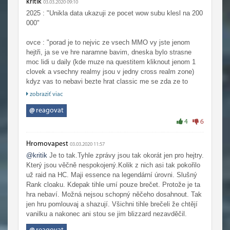
kritik
03.03.2020 09:10
2025 : "Unikla data ukazuji ze pocet wow subu klesl na 200
000"
ovce : "porad je to nejvic ze vsech MMO vy jste jenom
hejtři, ja se ve hre naramne bavim, dneska bylo strasne
moc lidi u daily (kde muze na questitem kliknout jenom 1
clovek a vsechny realmy jsou v jedny cross realm zone)
kdyz vas to nebavi bezte hrat classic me se zda ze to
hraje miliony lidi"
zobraziť viac
@
reagovat
4
6
Hromovapest
03.03.2020 11:57
@kritik
Je to tak.Tyhle zprávy jsou tak okorát jen pro hejtry.
Který jsou věčně nespokojený.Kolik z nich asi tak pokořilo
už raid na HC. Maji essence na legendární úrovni. Slušný
Rank cloaku. Kdepak tihle umí pouze brečet. Protože je ta
hra nebaví. Možná nejsou schopný něčeho dosahnout. Tak
jen hru pomlouvaj a shazují. Všichni tihle brečeli že chtějí
vanilku a nakonec ani stou se jim blizzard nezavděčil.