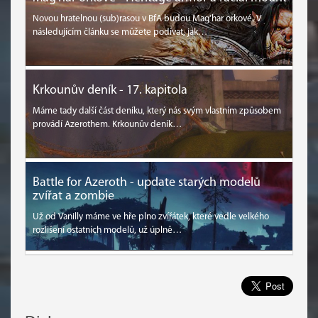
Novou hratelnou (sub)rasou v BfA budou Mag'har orkové. V
následujícím článku se můžete podívat, jak…
Krkounův deník - 17. kapitola
Máme tady další část deníku, který nás svým vlastním způsobem
provádí Azerothem. Krkounův deník…
Battle for Azeroth - update starých modelů
zvířat a zombie
Už od Vanilly máme ve hře plno zvířátek, které vedle velkého
rozlišení ostatních modelů, už úplně…