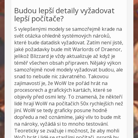
Budou lepší detaily vyžadovat
lepší počítače?
S vylepšenými modely se samozřejmě krade na
svět otázka ohledně systémových nároků,
které bude datadisk vyžadovat. Zatím není jisté,
jaké požadavky bude mít Warlords of Draenor,
jelikož Blizzard je vždy aktualizuje až když je
téměř všechen obsah připraven. Nějaký výkon
samozřejmě nové modely vyžadovat budou, ale
snad to nebude nic závratného. Takovou
zajímavostí je, že WoW lze pořád hrát na
procesorech a grafických kartách, které se
objevily před osmi lety. To znamená, že někteří
lidé hrají WoW na počítačích 50x rychlejších než
jiní. WoW se tedy graficky posune hodně
dopředu a než oznámíme, jaký vliv to bude mít
na nároky, vyžádá si to mnoho testování.
Teoreticky se zvažuje i možnost, že aby mohli
WoD hrát i lidé se staršími počítači, prostě by