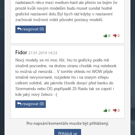
nadetaiech něco mezi medium-hard ale přesto se bojim že
prostě kvůli novým modelům budu muset sundat hodně
grafické nastavení dolu.Byl bych rád kdyby v nastavení
zachovali možnost vrátit původní postavy modelů.
reagovat (0)
0
0
Fidor
27.01.2014 14:23
Nový modely se mi moc líbí, hru to graficky podle mě
strašně pozvedne, na druhou stranu chudák muj notebook
to možná už nerozdá... V tomhle ohledu mi WOW přijde
strašně nevyrovnané, rozjedete ho i na starym střepu
celkem solidně, ale jakmile člověk dorazí před banku do
Stormwindu nebo OG popřípadě 25 Raidu tak se zapotí i
kde jaký nový železo :-(
reagovat (0)
0
0
Pro napsání komentáře musíte být přihlášený.
Přihlásit se