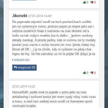
0
0
Jikonekt
27.01.2014 16:49
No poprvade nejvetsi rozdil na tech postavickach uvidite
jen ve vyberovym menu, protoze aspon ja stejne jako asi i
vetsina ostatnich hraje s kamerou na max distanc od a
tudiz na tak malym modelu (na tu dalku :_)potom veskery
detaily zanikaji. A proste jeidny, kde si vsimnu ze ty modely
postav jsou vazne s uctou receno nic moc (jeste zlatej muj
blood elf DK :_) je ta chvile, kdy si vybiram za jakej char
lognu do hry. Ve hre samotny uz mi to prijde OK (kdyz je ta
postava tak asi 20x odzoomova do dalky :_).
zobraziť viac
Njestrasidelnejsi mi v menu prijdou bohuzel taureni a to je
mam rad, mam i taurena druida...
reagovat (0)
0
0
27.01.2014 15:21
Honza4545: podle mne to pojede v poho jedu na max
antialiasing i rozliseni textur jen mam vyply stiny vodu ssao
a travu, a neni tam zadnej extra rozdil ve framerate oproti
minimalni kvalite