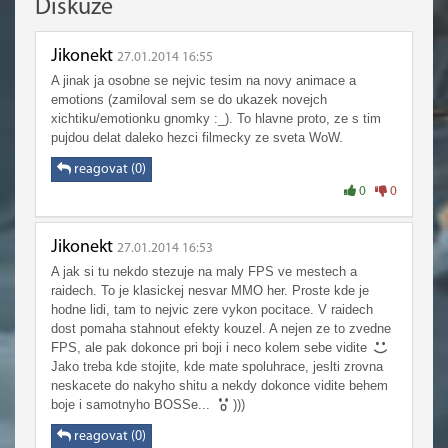
Diskuze
Jikonekt
27.01.2014 16:55
A jinak ja osobne se nejvic tesim na novy animace a
emotions (zamiloval sem se do ukazek novejch
xichtiku/emotionku gnomky :_). To hlavne proto, ze s tim
pujdou delat daleko hezci filmecky ze sveta WoW.
reagovat (0)
0
0
Jikonekt
27.01.2014 16:53
A jak si tu nekdo stezuje na maly FPS ve mestech a
raidech. To je klasickej nesvar MMO her. Proste kde je
hodne lidi, tam to nejvic zere vykon pocitace. V raidech
dost pomaha stahnout efekty kouzel. A nejen ze to zvedne
FPS, ale pak dokonce pri boji i neco kolem sebe vidite
Jako treba kde stojite, kde mate spoluhrace, jeslti zrovna
neskacete do nakyho shitu a nekdy dokonce vidite behem
boje i samotnyho BOSSe...
)))
reagovat (0)