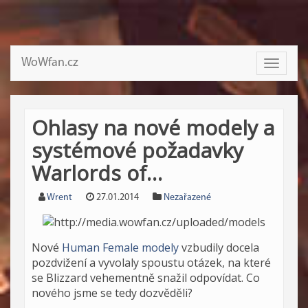
WoWfan.cz
Toggle
navigati
Ohlasy na nové modely a
systémové požadavky
Warlords of…
Wrent
27.01.2014
Nezařazené
Nové
Human Female modely
vzbudily docela
pozdvižení a vyvolaly spoustu otázek, na které
se Blizzard vehementně snažil odpovídat. Co
nového jsme se tedy dozvěděli?