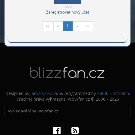
nebo
Zaregistrovat nový účet
««
«
1
»
»»
Designed by
Jaroslav Kovář
& programmed by
Patrik Hoffmann
.
Všechna práva vyhrazena. WoWfan.cz © 2006 - 2026