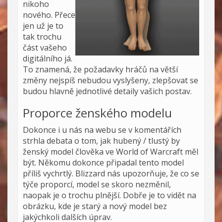
nikoho
nového. Přece
jen už je to
tak trochu
část vašeho
digitálního já.
To znamená, že požadavky hráčů na větší
změny nejspíš nebudou vyslyšeny, zlepšovat se
budou hlavně jednotlivé detaily vašich postav.
Proporce ženského modelu
Dokonce i u nás na webu se v komentářích
strhla debata o tom, jak hubený / tlustý by
ženský model člověka ve World of Warcraft měl
být. Někomu dokonce připadal tento model
příliš vychrtlý. Blizzard nás upozorňuje, že co se
týče proporcí, model se skoro nezměnil,
naopak je o trochu plnější. Dobře je to vidět na
obrázku, kde je starý a nový model bez
jakýchkoli dalších úprav.