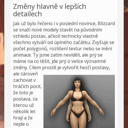
Změny hlavně v lepších
detailech
Jak už bylo řečeno i v poslední novince, Blizzard
se snaží nové modely stavět na původním
vzhledu postav, ačkoli technicky vlastně
všechno vytváří od úplného začátku. Zvyšuje se
počet polygonů, rozlišení textur nebo se mění
animace. Ty jsme zatím neviděli, ale prý se
máme na co těšit, jde prý o velice významné
změny. Cílem prostě je vytvořit hezčí postavy,
ale zároveň
zachovat v
hráčích pocit,
že toto je
postava, za
kterou už
několik let
hrají a že
nejde o