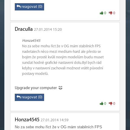
reagovat (0)
0
0
Draculla
27.01.2014 15:20
Honza4545
No za sebe mohu říct že v OG mám stabilních FPS
nadetaiech něco mezi medium-hard ale přesto se
bojim že prostě kvůli novým modelům budu muset
sundat hodně grafické nastavení dolu.Byl bych rád
kdyby v nastavení zachovali možnost vrátit původní
postavy modelů.
Upgrade your computer
reagovat (0)
0
0
Honza4545
27.01.2014 14:59
No za sebe mohu říct že v OG mám stabilních FPS