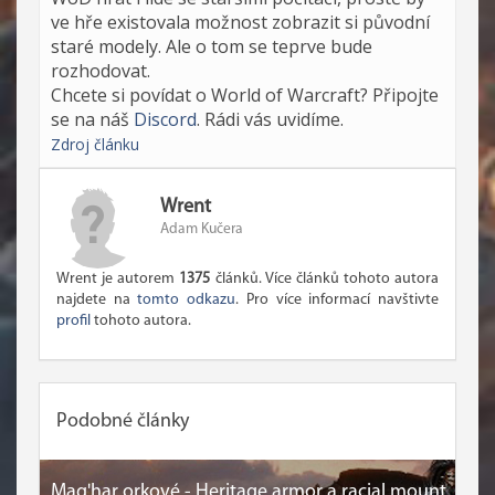
ve hře existovala možnost zobrazit si původní
staré modely. Ale o tom se teprve bude
rozhodovat.
Chcete si povídat o World of Warcraft? Připojte
se na náš
Discord
. Rádi vás uvidíme.
Zdroj článku
Wrent
Adam Kučera
Wrent je autorem
1375
článků. Více článků tohoto autora
najdete na
tomto odkazu
. Pro více informací navštivte
profil
tohoto autora.
Podobné články
Mag'har orkové - Heritage armor a racial mount