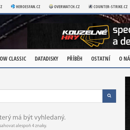
CZ
HEROESFAN.CZ
OVERWATCH.CZ
COUNTER-STRIKE.CZ
OW CLASSIC
DATADISKY
PŘÍBĚH
OSTATNÍ
O NÁ
který má být vyhledaný.
sahovat alespoň 4 znaky.