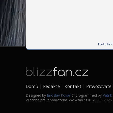
Fortnite.c
Domů
Redakce
Kontakt
Provozovatel
Designed by
Jaroslav Kovář
& programmed by
Patri
Všechna práva vyhrazena. WoWfan.cz © 2006 - 2026