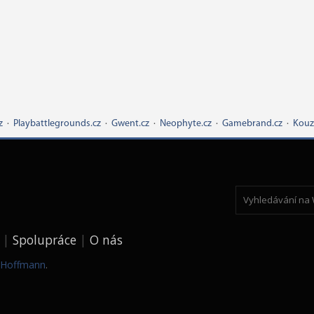
z
·
Playbattlegrounds.cz
·
Gwent.cz
·
Neophyte.cz
·
Gamebrand.cz
·
Kouz
Spolupráce
O nás
k Hoffmann
.