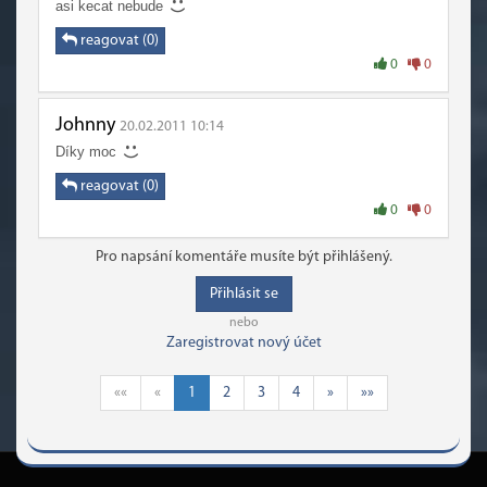
asi kecat nebude
reagovat (0)
0
0
Johnny
20.02.2011 10:14
Díky moc
reagovat (0)
0
0
Pro napsání komentáře musíte být přihlášený.
Přihlásit se
nebo
Zaregistrovat nový účet
««
«
1
2
3
4
»
»»