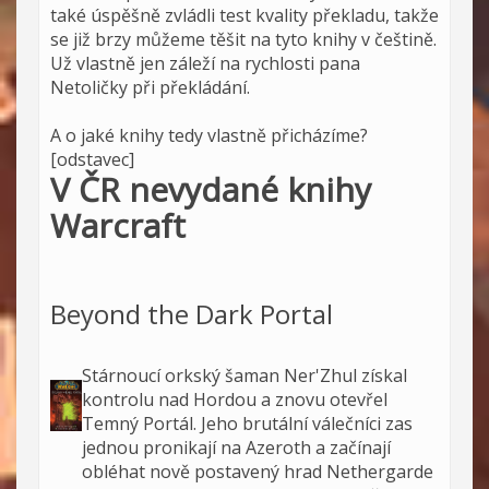
také úspěšně zvládli test kvality překladu, takže
se již brzy můžeme těšit na tyto knihy v češtině.
Už vlastně jen záleží na rychlosti pana
Netoličky při překládání.
A o jaké knihy tedy vlastně přicházíme?
[odstavec]
V ČR nevydané knihy
Warcraft
Beyond the Dark Portal
Stárnoucí orkský šaman Ner'Zhul získal
kontrolu nad Hordou a znovu otevřel
Temný Portál. Jeho brutální válečníci zas
jednou pronikají na Azeroth a začínají
obléhat nově postavený hrad Nethergarde