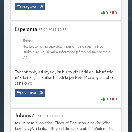
reagovat (0)
0
0
Esperanta
27.02.2011 19:38
Wrent
Ne, tak to nemá pravdu... momentálně spíš na Noci
Draka pracuje, já mám informace přímo od nakladatele
Tak spíš tedy asi myslel, knihu co překládá on. Jak už zde
někdo říkal, na knihách nedělá jen Netolička aby se toho
stíhalo víc
reagovat (0)
0
0
Johnny7
27.02.2011 19:04
tak už sem si objednal Tides of Darkness a nevíte ještě
kdy by vyšla kniha : Beyond the dark portal ? předem dík