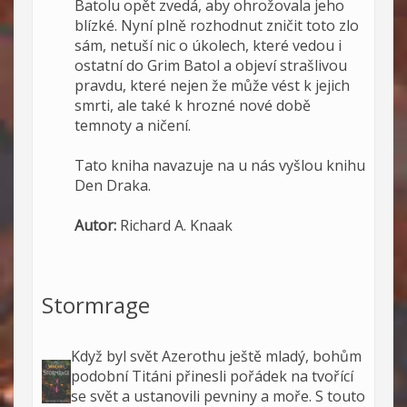
Batolu opět zvedá, aby ohrožovala jeho
blízké. Nyní plně rozhodnut zničit toto zlo
sám, netuší nic o úkolech, které vedou i
ostatní do Grim Batol a objeví strašlivou
pravdu, které nejen že může vést k jejich
smrti, ale také k hrozné nové době
temnoty a ničení.
Tato kniha navazuje na u nás vyšlou knihu
Den Draka.
Autor:
Richard A. Knaak
Stormrage
Když byl svět Azerothu ještě mladý, bohům
podobní Titáni přinesli pořádek na tvořící
se svět a ustanovili pevniny a moře. S touto