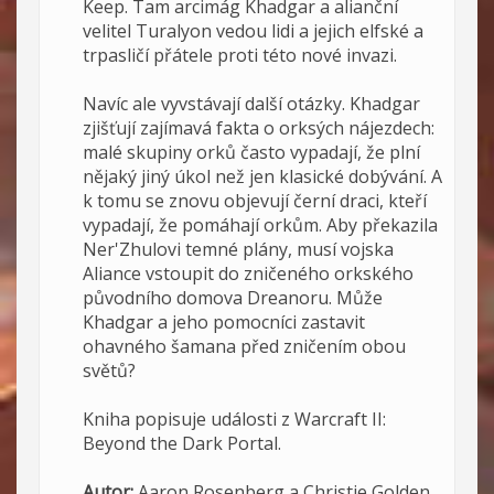
Keep. Tam arcimág Khadgar a alianční
velitel Turalyon vedou lidi a jejich elfské a
trpasličí přátele proti této nové invazi.
Navíc ale vyvstávají další otázky. Khadgar
zjišťují zajímavá fakta o orksých nájezdech:
malé skupiny orků často vypadají, že plní
nějaký jiný úkol než jen klasické dobývání. A
k tomu se znovu objevují černí draci, kteří
vypadají, že pomáhají orkům. Aby překazila
Ner'Zhulovi temné plány, musí vojska
Aliance vstoupit do zničeného orkského
původního domova Dreanoru. Může
Khadgar a jeho pomocníci zastavit
ohavného šamana před zničením obou
světů?
Kniha popisuje události z Warcraft II:
Beyond the Dark Portal.
Autor:
Aaron Rosenberg a Christie Golden