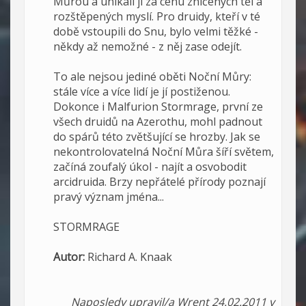
Můrou a unikali jí za cenu zničených těl a
rozštěpených myslí. Pro druidy, kteří v té
době vstoupili do Snu, bylo velmi těžké -
někdy až nemožné - z něj zase odejít.
To ale nejsou jediné oběti Noční Můry:
stále více a více lidí je jí postiženou.
Dokonce i Malfurion Stormrage, první ze
všech druidů na Azerothu, mohl padnout
do spárů této zvětšující se hrozby. Jak se
nekontrolovatelná Noční Můra šíří světem,
začíná zoufalý úkol - najít a osvobodit
arcidruida. Brzy nepřátelé přírody poznají
pravý význam jména...
STORMRAGE
Autor:
Richard A. Knaak
Naposledy upravil/a Wrent 24.02.2011 v