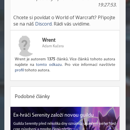
19:27:53.
Chcete si povídat o World of Warcraft? Připojte
se na náš
Discord
. Rádi vás uvidíme.
Wrent
Adam Kučera
Wrent je autorem
1375
článků. Více článků tohoto autora
najdete na
tomto odkazu
. Pro více informací navštivte
profil
tohoto autora.
Podobné články
Ex-hráči Serenity založí novou guildu
Guilda Serenity před několika dny oznámila ukončení svého hard-
core působení a mnoho členů přešlo…