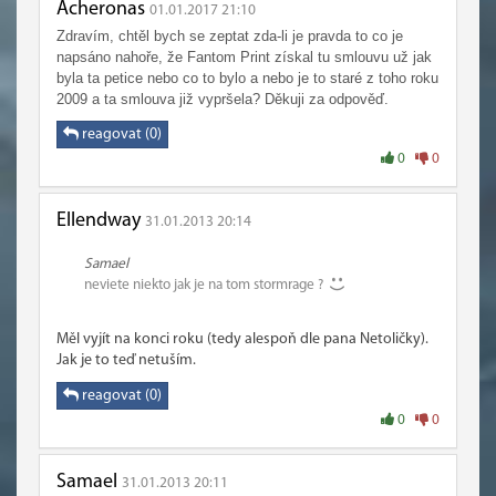
Acheronas
01.01.2017 21:10
Zdravím, chtěl bych se zeptat zda-li je pravda to co je
napsáno nahoře, že Fantom Print získal tu smlouvu už jak
byla ta petice nebo co to bylo a nebo je to staré z toho roku
2009 a ta smlouva již vypršela? Děkuji za odpověď.
reagovat (0)
0
0
Ellendway
31.01.2013 20:14
Samael
neviete niekto jak je na tom stormrage ?
Měl vyjít na konci roku (tedy alespoň dle pana Netoličky).
Jak je to teď netuším.
reagovat (0)
0
0
Samael
31.01.2013 20:11