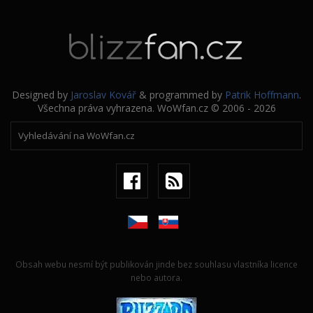
Designed by
Jaroslav Kovář
& programmed by
Patrik Hoffmann
.
Všechna práva vyhrazena. WoWfan.cz © 2006 - 2026
Obsah webu nesmí být publikován jinde bez souhlasu vlastníka licence
nebo autora.