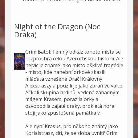
Night of the Dragon (Noc
Draka)
Grim Batol: Temný odkaz tohoto místa se
rozprostírá celou Azerothskou historií. Ale
nejvíc je známé jako místo ošklivé tragédie
- místo, kde hanební orkové zkazili
mláďata vznešené Dračí Královny
Alexstraszy a použili je jako zbraň ve válce.
Ačkoli skupina hrdinů, vedená záhadným
mágem Krasem, porazila orky a
osvobodila zajaté draky, prokletá hora
stojí jako zpustošená památka v...
Ale nyní Krasus, pro někoho známý jako
Korialstrasz, cítí, že se zloba uvnitř Grim