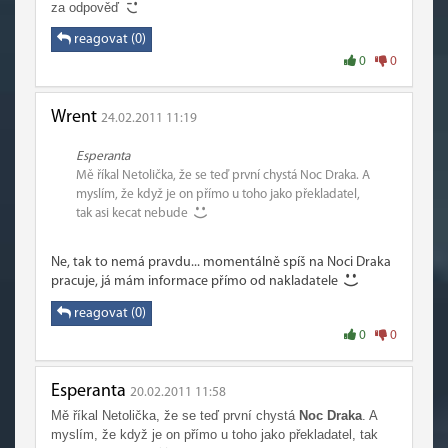
za odpověď
reagovat (0)
0
0
Wrent
24.02.2011 11:19
Esperanta
Mě říkal Netolička, že se teď první chystá Noc Draka. A
myslím, že když je on přímo u toho jako překladatel,
tak asi kecat nebude
Ne, tak to nemá pravdu... momentálně spíš na Noci Draka
pracuje, já mám informace přímo od nakladatele
reagovat (0)
0
0
Esperanta
20.02.2011 11:58
Mě říkal Netolička, že se teď první chystá
Noc Draka
. A
myslím, že když je on přímo u toho jako překladatel, tak