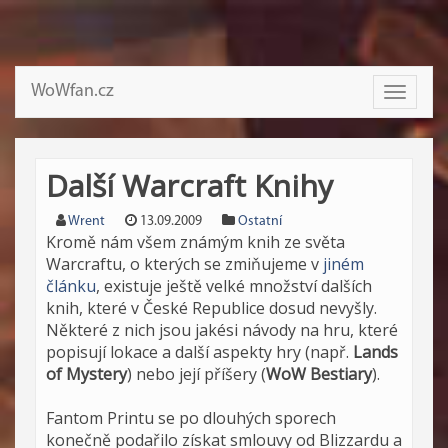
WoWfan.cz
Toggle
navigati
Další Warcraft Knihy
Wrent
13.09.2009
Ostatní
Kromě nám všem známým knih ze světa
Warcraftu, o kterých se zmiňujeme v
jiném
článku
, existuje ještě velké množství dalších
knih, které v České Republice dosud nevyšly.
Některé z nich jsou jakési návody na hru, které
popisují lokace a další aspekty hry (např.
Lands
of Mystery
) nebo její příšery (
WoW Bestiary
).
Fantom Printu se po dlouhých sporech
konečně podařilo získat smlouvy od Blizzardu a