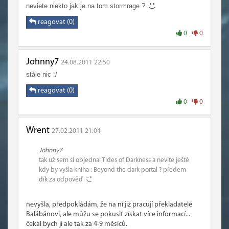
neviete niekto jak je na tom stormrage ?
reagovat (0)
0
0
Johnny7
24.08.2011 22:50
stále nic :/
reagovat (0)
0
0
Wrent
27.02.2011 21:04
Johnny7
tak už sem si objednal Tides of Darkness a nevíte ještě
kdy by vyšla kniha : Beyond the dark portal ? předem
dík za odpověď
nevyšla, předpokládám, že na ní již pracují překladatelé
Balábánovi, ale můžu se pokusit získat více informací...
čekal bych ji ale tak za 4-9 měsíců.