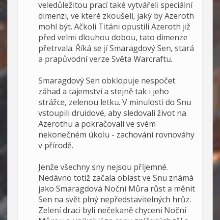
veledůležitou prací také vytvářeli speciální
dimenzi, ve které zkoušeli, jaký by Azeroth
mohl být. Ačkoli Titáni opustili Azeroth již
před velmi dlouhou dobou, tato dimenze
přetrvala. Říká se jí Smaragdový Sen, stará
a prapůvodní verze Světa Warcraftu.
Smaragdový Sen obklopuje nespočet
záhad a tajemství a stejně tak i jeho
strážce, zelenou letku. V minulosti do Snu
vstoupili druidové, aby sledovali život na
Azerothu a pokračovali ve svém
nekonečném úkolu - zachování rovnováhy
v přírodě.
Jenže všechny sny nejsou příjemné.
Nedávno totiž začala oblast ve Snu známá
jako Smaragdová Noční Můra růst a měnit
Sen na svět plný nepředstavitelných hrůz.
Zelení draci byli nečekaně chyceni Noční