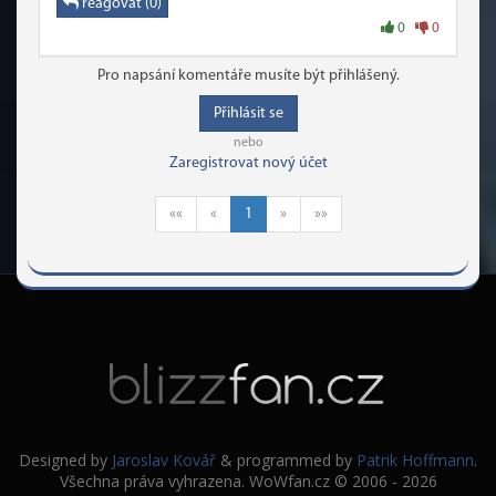
reagovat (0)
0
0
Pro napsání komentáře musíte být přihlášený.
Přihlásit se
nebo
Zaregistrovat nový účet
««
«
1
»
»»
Designed by
Jaroslav Kovář
& programmed by
Patrik Hoffmann
.
Všechna práva vyhrazena. WoWfan.cz © 2006 - 2026