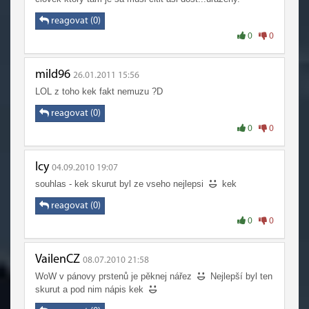
reagovat (0)
0
0
mild96
26.01.2011 15:56
LOL z toho kek fakt nemuzu ?D
reagovat (0)
0
0
Icy
04.09.2010 19:07
souhlas - kek skurut byl ze vseho nejlepsi
kek
reagovat (0)
0
0
VailenCZ
08.07.2010 21:58
WoW v pánovy prstenů je pěknej nářez
Nejlepší byl ten
skurut a pod nim nápis kek