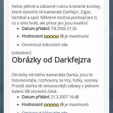
Velice pěkné a zábavné rukou kreslené komixy,
které vytvořili mí kamarádi Darfejzr, Zigar,
Vertikal a spol. Některé možná pochopí jen ti,
co s nimi hráli, ale přece jen jsou kvalitní.
Datum přidání:
7.8.2006 21:26
Hodnocení:
(
6
je maximum)
Omrknout kliknutím zde
[odstavec]
Obrázky od Darkfejzra
Obrázky od mého kamaráda Darka, jsou to
fotomontáže, rozhovory ze hry, fotky, komixy.
Prostě sbírka té neluxusnější zábavy v jednom
balení. 68 obrázků čeká.
Datum přidání:
31.3.2007 16:48
Hodnocení:
(
6
je maximum)