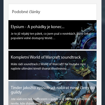
Podobné články
Elysium - A pohádky je konec...
Je to již nějaký ten pátek, co jsem psal o novinkách, které čekají
populární volně dostupný World…
Kompletní World of Warcraft soundtrack
Máte rádi soundtrack z World of Warcraft? Na Youtube nyní
najdete ultimátní téměř dvanáctihodinovou…
Tinder jakožto způsob jak nabírat nové členy do
guildy
Jste vůdcem nebo officerem v guildě a už jste zoufalí, protože
nevíte, kde shánět nové členy?…