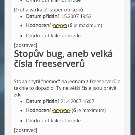
Omrknout kliknutím zde
Druhá várka tří super obrázků
Datum přidání:
1.5.2007 19:52
Hodnocení:
(
6
je maximum)
Omrknout kliknutím zde
[odstavec]
Stopův bug, aneb velká
čísla freeserverů
Stopa chytil "nemoc" na jednom z freeserverů a
takhle to dopadlo. Ty největší čísla jsou právě
zde.
Datum přidání:
21.4.2007 16:07
Hodnocení:
(
6
je maximum)
Omrknout kliknutím zde
[odstavec]