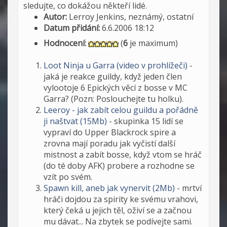
sledujte, co dokážou někteří lidé.
Autor:
Lerroy Jenkins, neznámý, ostatní
Datum přidání:
6.6.2006 18:12
Hodnocení:
(
6
je maximum)
Loot Ninja u Garra (video v prohlížeči)
-
jaká je reakce guildy, když jeden člen
vylootoje 6 Epických věcí z bosse v MC
Garra? (Pozn: Poslouchejte tu holku).
Leeroy - jak zabít celou guildu a pořádně
ji naštvat (15Mb)
- skupinka 15 lidí se
vypraví do Upper Blackrock spire a
zrovna mají poradu jak vyčistí další
mistnost a zabít bosse, když vtom se hráč
(do té doby AFK) probere a rozhodne se
vzít po svém.
Spawn kill, aneb jak vynervit (2Mb)
- mrtví
hráči dojdou za spirity ke svému vrahovi,
který čeká u jejich těl, oživí se a začnou
mu dávat... Na zbytek se podívejte sami.