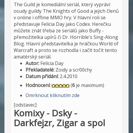
The Guild je komediální seriál, který vypráví
osudy guildy The Knights of Good a jejich členů
v online i offline MMO hry. V hlavní roli se
představuje Felicia Day jako Codex. Herečku
můžete znát třeba ze seriálů jako Buffy -
přemožitelka upírů či Dr. Horrible's Sing-Along
Blog. Hlavní představitelka je hráčkou World of
Warcraft a proto se rozhodla i začít točit tento
amatérský seriál.
Autor:
Felicia Day
Překladatelé:
Zoidy a scr00chy
Datum přidání:
2.4.2010
Hodnocení:
(
6
je maximum)
Omrknout kliknutím zde
[odstavec]
Komixy - Dsky -
Darkfejzr, Zigar a spol