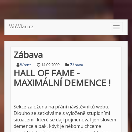
WoWfan.cz
Toggle
navigati
Zábava
Wrent
14.09.2009
Zábava
HALL OF FAME -
MAXIMÁLNÍ DEMENCE !
Sekce založená na přání návštěvníků webu.
Dlouho se setkáváme s vyloženě stupidními
situacemi, které se dají pojmenovat jen slovem
demence a pak, když je někomu chceme