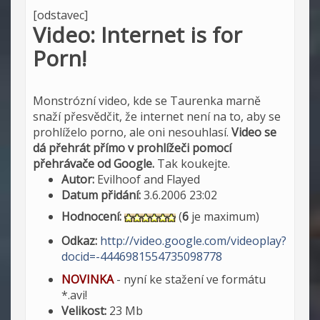
[odstavec]
Video: Internet is for
Porn!
Monstrózní video, kde se Taurenka marně
snaží přesvědčit, že internet není na to, aby se
prohlíželo porno, ale oni nesouhlasí.
Video se
dá přehrát přímo v prohlížeči pomocí
přehrávače od Google.
Tak koukejte.
Autor:
Evilhoof and Flayed
Datum přidání:
3.6.2006 23:02
Hodnocení:
(
6
je maximum)
Odkaz:
http://video.google.com/videoplay?
docid=-4446981554735098778
NOVINKA
- nyní ke stažení ve formátu
*.avi!
Velikost:
23 Mb