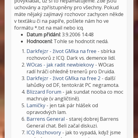
povykládat, už si to nepamatujeme. Zde jsou
uchovány a zpřístupněny pro všechny. Pokud
máte nějaký zajímavý rozhovor zachycen někde
v texťáku či na papíře, pošlete nám ho ve
formátu *.txt na mail nebo icq.
Datum přidání:
3.9.2006 14:48
Hodnocení:
Tohle se hodnotit nedá.
Darkfejzr - život GMka na free
- sbírka
rozhovorů z ICQ. Dark vs. demence lidí.
WOcas - jak radit newbiekovy
- WOcas
radí hráči ohledně trenerů pro Druida.
Darkfejzr - život GMka na free 2
- další
lahůdky od DF, tentokrát PC negramota.
Blizzard Forum
- jak sundat nooba co moc
machruje (v angličtině).
Lamičky
- jen tak pár hlášek od
opravodvých lam.
Barrens General
- starej dobrej Barrens
General chat. Beli začal diskuzi.
ICQ Rozhovory
- jak to vypadá, když jsme