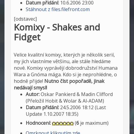
Datum přidání:
10.6.2006 23:00
Stáhnout z files.filefront.com
[odstavec]
Komixy - Shakes and
Fidget
Velice kvalitní komixy, kterých je několik serií,
my jich vlastníme většinu, ale stále hledáme
nové. Komixy vyprávějí dobrodružství Humana
Wara a Gnóma mága. Kdo si je neprohlédne, o
hodně přijde!
Nutno číst popořadě, jinak
nedávají smysl!
Autor:
Oskar Pankierd & Madin Clifford
(Přeložil Hobit & Wolar & Al-ADAM)
Datum přidání:
24.5.2006 18:12 (Last
Update 1.10.2007 18:35)
Hodnocení:
(
6
je maximum)
Omrknout kliknutím zde