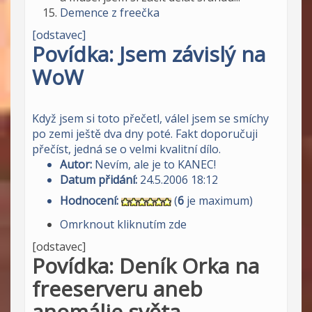
Demence z freečka
[odstavec]
Povídka: Jsem závislý na
WoW
Když jsem si toto přečetl, válel jsem se smíchy
po zemi ještě dva dny poté. Fakt doporučuji
přečíst, jedná se o velmi kvalitní dílo.
Autor:
Nevím, ale je to KANEC!
Datum přidání:
24.5.2006 18:12
Hodnocení:
(
6
je maximum)
Omrknout kliknutím zde
[odstavec]
Povídka: Deník Orka na
freeserveru aneb
anomálie světa