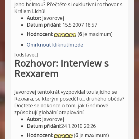
jeho helmou? Přečtěte si exkluzivní rozhovor s
Králem Lichů!
Autor:
Javorovej
Datum přidání:
15.5.2007 18:57
Hodnocení:
(
6
je maximum)
Omrknout kliknutím zde
[odstavec]
Rozhovor: Interview s
Rexxarem
Javorovej tentokrát vyzpovídal toulajícího se
Rexxara, se kterým poseděl u... druhého oběda?
Dočtete se dokonce o tom, jak Gnómové
způsobují globální oteplování.
Autor:
Javorovej
Datum přidání:
24.1.2010 20:26
Hodnocení:
(
6
je maximum)