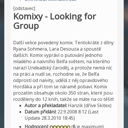
[odstavec]
Komixy - Looking for
Group
Další velice povedený komix. Tentokráte z dílny
Ryana Sohmera, Lara Desouza a spoustě
dalších. Komix vypráví o putování jednoho
mladého a naivního Belfa světem, na kterého
narazí Undeadský čaroděj, a protože nemá nic
na práci a nudí se, rozhodne se, že Belfa
odprostí od naivity, udělá z něj opravdového
Horďáka a při tom se náramě pobaví. Komix
prozatím obsahuje okolo 350 stran, které jsou
rozděleny do 12 knih, takže se máte na co těšit!
Autor a překladatel:
Hanzik (dříve Skitex)
Datum přidání:
22.9.2008 8:12 (Last
Update 28.3.2010 18:45)
Hodnocení:
(
6
je maximum)