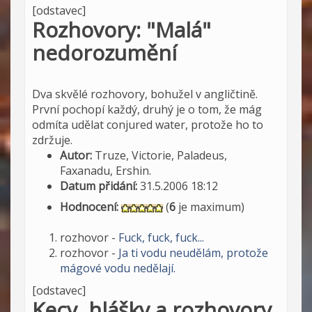
[odstavec]
Rozhovory: "Malá"
nedorozumění
Dva skvělé rozhovory, bohužel v angličtině.
První pochopí každý, druhý je o tom, že mág
odmíta udělat conjured water, protože ho to
zdržuje.
Autor:
Truze, Victorie, Paladeus,
Faxanadu, Ershin.
Datum přidání:
31.5.2006 18:12
Hodnocení:
(
6
je maximum)
rozhovor -
Fuck, fuck, fuck...
rozhovor -
Ja ti vodu neudělám, protože
mágové vodu nedělají.
[odstavec]
Kecy, hlášky a rozhovory