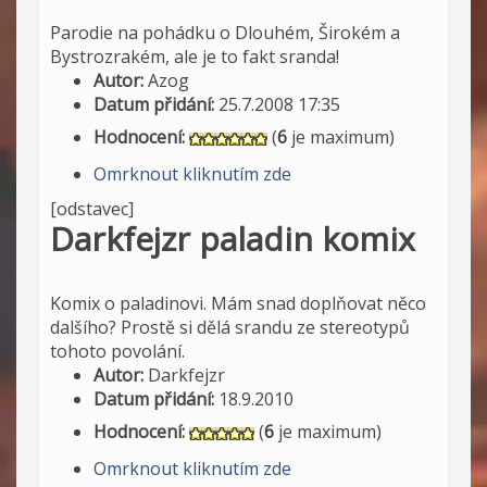
Parodie na pohádku o Dlouhém, Širokém a
Bystrozrakém, ale je to fakt sranda!
Autor:
Azog
Datum přidání:
25.7.2008 17:35
Hodnocení:
(
6
je maximum)
Omrknout kliknutím zde
[odstavec]
Darkfejzr paladin komix
Komix o paladinovi. Mám snad doplňovat něco
dalšího? Prostě si dělá srandu ze stereotypů
tohoto povolání.
Autor:
Darkfejzr
Datum přidání:
18.9.2010
Hodnocení:
(
6
je maximum)
Omrknout kliknutím zde