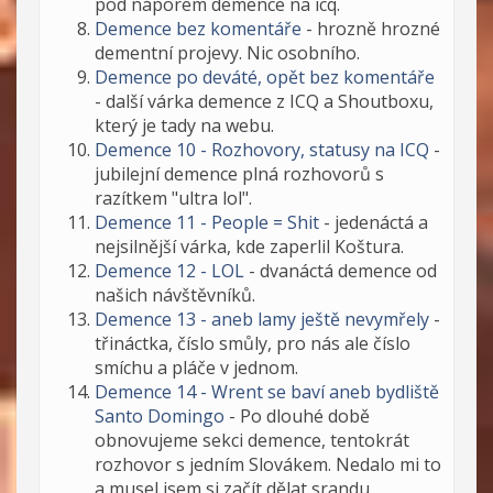
pod náporem demence na icq.
Demence bez komentáře
- hrozně hrozné
dementní projevy. Nic osobního.
Demence po deváté, opět bez komentáře
- další várka demence z ICQ a Shoutboxu,
který je tady na webu.
Demence 10 - Rozhovory, statusy na ICQ
-
jubilejní demence plná rozhovorů s
razítkem "ultra lol".
Demence 11 - People = Shit
- jedenáctá a
nejsilnější várka, kde zaperlil Koštura.
Demence 12 - LOL
- dvanáctá demence od
našich návštěvníků.
Demence 13 - aneb lamy ještě nevymřely
-
třináctka, číslo smůly, pro nás ale číslo
smíchu a pláče v jednom.
Demence 14 - Wrent se baví aneb bydliště
Santo Domingo
- Po dlouhé době
obnovujeme sekci demence, tentokrát
rozhovor s jedním Slovákem. Nedalo mi to
a musel jsem si začít dělat srandu...