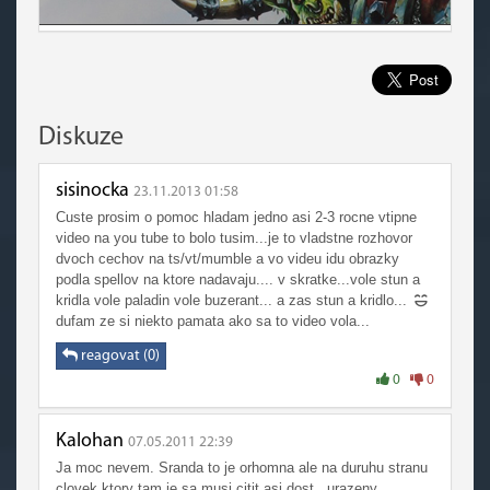
Diskuze
sisinocka
23.11.2013 01:58
Custe prosim o pomoc hladam jedno asi 2-3 rocne vtipne
video na you tube to bolo tusim...je to vladstne rozhovor
dvoch cechov na ts/vt/mumble a vo videu idu obrazky
podla spellov na ktore nadavaju.... v skratke...vole stun a
kridla vole paladin vole buzerant... a zas stun a kridlo...
dufam ze si niekto pamata ako sa to video vola...
reagovat (0)
0
0
Kalohan
07.05.2011 22:39
Ja moc nevem. Sranda to je orhomna ale na duruhu stranu
clovek ktory tam je sa musi citit asi dost...urazeny.