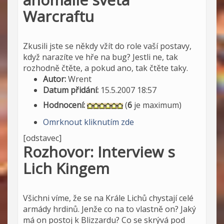
Warcraftu
Zkusili jste se někdy vžít do role vaší postavy,
když narazíte ve hře na bug? Jestli ne, tak
rozhodně čtěte, a pokud ano, tak čtěte taky.
Autor:
Wrent
Datum přidání:
15.5.2007 18:57
Hodnocení:
(
6
je maximum)
Omrknout kliknutím zde
[odstavec]
Rozhovor: Interview s
Lich Kingem
Všichni víme, že se na Krále Lichů chystají celé
armády hrdinů. Jenže co na to vlastně on? Jaký
má on postoj k Blizzardu? Co se skrývá pod