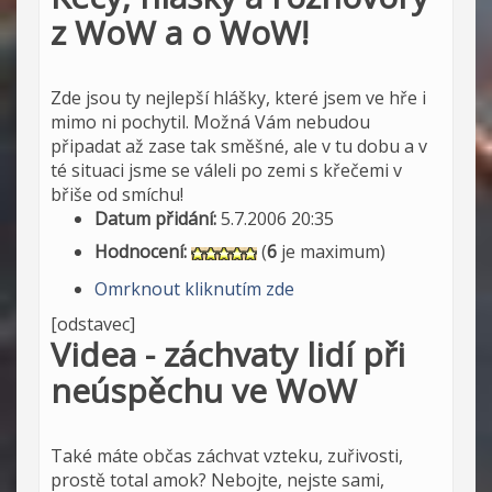
z WoW a o WoW!
Zde jsou ty nejlepší hlášky, které jsem ve hře i
mimo ni pochytil. Možná Vám nebudou
připadat až zase tak směšné, ale v tu dobu a v
té situaci jsme se váleli po zemi s křečemi v
břiše od smíchu!
Datum přidání:
5.7.2006 20:35
Hodnocení:
(
6
je maximum)
Omrknout kliknutím zde
[odstavec]
Videa - záchvaty lidí při
neúspěchu ve WoW
Také máte občas záchvat vzteku, zuřivosti,
prostě total amok? Nebojte, nejste sami,