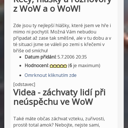
z WoW a o WoW!
Zde jsou ty nejlepší hlášky, které jsem ve hře i
mimo ni pochytil. Možná Vám nebudou
připadat až zase tak směšné, ale v tu dobu a v
té situaci jsme se váleli po zemi s křečemi v
břiše od smíchu!
Datum přidání:
5.7.2006 20:35
Hodnocení:
(
6
je maximum)
Omrknout kliknutím zde
[odstavec]
Videa - záchvaty lidí při
neúspěchu ve WoW
Také máte občas záchvat vzteku, zuřivosti,
prostě total amok? Nebojte, nejste sami,