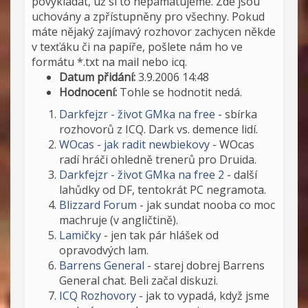
povykládat, už si to nepamatujeme. Zde jsou
uchovány a zpřístupněny pro všechny. Pokud
máte nějaký zajímavý rozhovor zachycen někde
v texťáku či na papíře, pošlete nám ho ve
formátu *.txt na mail nebo icq.
Datum přidání:
3.9.2006 14:48
Hodnocení:
Tohle se hodnotit nedá.
Darkfejzr - život GMka na free
- sbírka
rozhovorů z ICQ. Dark vs. demence lidí.
WOcas - jak radit newbiekovy
- WOcas
radí hráči ohledně trenerů pro Druida.
Darkfejzr - život GMka na free 2
- další
lahůdky od DF, tentokrát PC negramota.
Blizzard Forum
- jak sundat nooba co moc
machruje (v angličtině).
Lamičky
- jen tak pár hlášek od
opravodvých lam.
Barrens General
- starej dobrej Barrens
General chat. Beli začal diskuzi.
ICQ Rozhovory
- jak to vypadá, když jsme