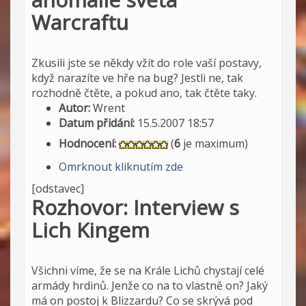
Warcraftu
Zkusili jste se někdy vžít do role vaší postavy,
když narazíte ve hře na bug? Jestli ne, tak
rozhodně čtěte, a pokud ano, tak čtěte taky.
Autor:
Wrent
Datum přidání:
15.5.2007 18:57
Hodnocení:
(
6
je maximum)
Omrknout kliknutím zde
[odstavec]
Rozhovor: Interview s
Lich Kingem
Všichni víme, že se na Krále Lichů chystají celé
armády hrdinů. Jenže co na to vlastně on? Jaký
má on postoj k Blizzardu? Co se skrývá pod