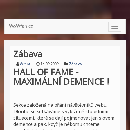
WoWfan.cz
Toggle
navigati
Zábava
Wrent
14.09.2009
Zábava
HALL OF FAME -
MAXIMÁLNÍ DEMENCE !
Sekce založená na přání návštěvníků webu.
Dlouho se setkáváme s vyloženě stupidními
situacemi, které se dají pojmenovat jen slovem
demence a pak, když je někomu chceme