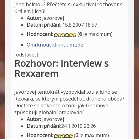
jeho helmou? Přečtěte si exkluzivní rozhovor s
Králem Lichů!
Autor:
Javorovej
Datum přidání:
15.5.2007 18:57
Hodnocení:
(
6
je maximum)
Omrknout kliknutím zde
[odstavec]
Rozhovor: Interview s
Rexxarem
Javorovej tentokrát vyzpovídal toulajícího se
Rexxara, se kterým poseděl u... druhého oběda?
Dočtete se dokonce o tom, jak Gnómové
způsobují globální oteplování.
Autor:
Javorovej
Datum přidání:
24.1.2010 20:26
Hodnocení:
(
6
je maximum)