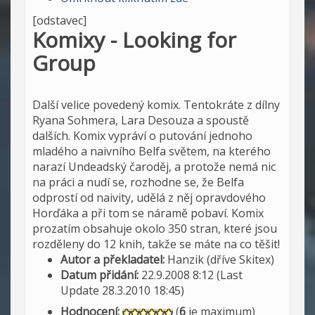
[odstavec]
Komixy - Looking for
Group
Další velice povedený komix. Tentokráte z dílny
Ryana Sohmera, Lara Desouza a spoustě
dalších. Komix vypráví o putování jednoho
mladého a naivního Belfa světem, na kterého
narazí Undeadský čaroděj, a protože nemá nic
na práci a nudí se, rozhodne se, že Belfa
odprostí od naivity, udělá z něj opravdového
Horďáka a při tom se náramě pobaví. Komix
prozatím obsahuje okolo 350 stran, které jsou
rozděleny do 12 knih, takže se máte na co těšit!
Autor a překladatel:
Hanzik (dříve Skitex)
Datum přidání:
22.9.2008 8:12 (Last
Update 28.3.2010 18:45)
Hodnocení:
(
6
je maximum)