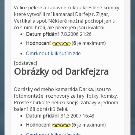
Velice pěkné a zábavné rukou kreslené komixy,
které vytvořili mí kamarádi Darfejzr, Zigar,
Vertikal a spol. Některé možná pochopí jen ti,
co s nimi hráli, ale přece jen jsou kvalitní.
Datum přidání:
7.8.2006 21:26
Hodnocení:
(
6
je maximum)
Omrknout kliknutím zde
[odstavec]
Obrázky od Darkfejzra
Obrázky od mého kamaráda Darka, jsou to
fotomontáže, rozhovory ze hry, fotky, komixy.
Prostě sbírka té neluxusnější zábavy v jednom
balení. 68 obrázků čeká.
Datum přidání:
31.3.2007 16:48
Hodnocení:
(
6
je maximum)