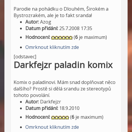
Parodie na pohádku o Dlouhém, Širokém a
Bystrozrakém, ale je to fakt sranda!
Autor:
Azog
Datum přidání:
25.7.2008 17:35
Hodnocení:
(
6
je maximum)
Omrknout kliknutím zde
[odstavec]
Darkfejzr paladin komix
Komix o paladinovi. Mám snad doplňovat něco
dalšího? Prostě si dělá srandu ze stereotypů
tohoto povolání.
Autor:
Darkfejzr
Datum přidání:
18.9.2010
Hodnocení:
(
6
je maximum)
Omrknout kliknutím zde