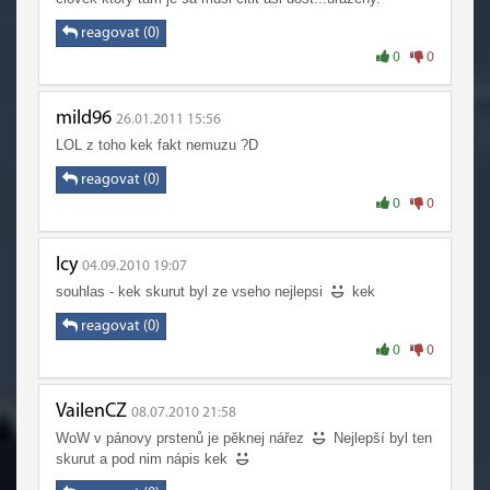
reagovat (0)
0
0
mild96
26.01.2011 15:56
LOL z toho kek fakt nemuzu ?D
reagovat (0)
0
0
Icy
04.09.2010 19:07
souhlas - kek skurut byl ze vseho nejlepsi
kek
reagovat (0)
0
0
VailenCZ
08.07.2010 21:58
WoW v pánovy prstenů je pěknej nářez
Nejlepší byl ten
skurut a pod nim nápis kek