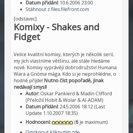
Datum přidání:
10.6.2006 23:00
Stáhnout z files.filefront.com
[odstavec]
Komixy - Shakes and
Fidget
Velice kvalitní komixy, kterých je několik serií,
my jich vlastníme většinu, ale stále hledáme
nové. Komixy vyprávějí dobrodružství Humana
Wara a Gnóma mága. Kdo si je neprohlédne, o
hodně přijde!
Nutno číst popořadě, jinak
nedávají smysl!
Autor:
Oskar Pankierd & Madin Clifford
(Přeložil Hobit & Wolar & Al-ADAM)
Datum přidání:
24.5.2006 18:12 (Last
Update 1.10.2007 18:35)
Hodnocení:
(
6
je maximum)
Omrknout kliknutím zde