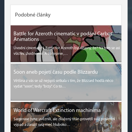
Podobné články
Battle for Azeroth cinematic v podání Carbot
Animations
Úvodní cinematic k Battle for Azeroth byl úžasný, že? Na tom se asi
všichni shodneme. A co teprve,…
Soon aneb pojetí času podle Blizzardu
Většina z vás se už nejspíš setkala s tím, že Blizzard hodlá něco
vydat "soon", tedy "brzy". Co to…
World of Warcraft Extinction machinima
Sargerase jsme uvěznili, ale zkažený titán provedl svůj poslední
výpad a zarazil svůj meč hluboko…