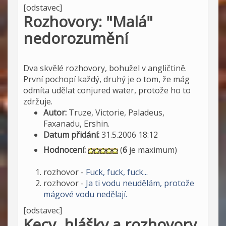
[odstavec]
Rozhovory: "Malá"
nedorozumění
Dva skvělé rozhovory, bohužel v angličtině.
První pochopí každý, druhý je o tom, že mág
odmíta udělat conjured water, protože ho to
zdržuje.
Autor:
Truze, Victorie, Paladeus,
Faxanadu, Ershin.
Datum přidání:
31.5.2006 18:12
Hodnocení:
(
6
je maximum)
rozhovor -
Fuck, fuck, fuck...
rozhovor -
Ja ti vodu neudělám, protože
mágové vodu nedělají.
[odstavec]
Kecy, hlášky a rozhovory