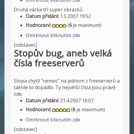
Omrknout kliknutím zde
Druhá várka tří super obrázků
Datum přidání:
1.5.2007 19:52
Hodnocení:
(
6
je maximum)
Omrknout kliknutím zde
[odstavec]
Stopův bug, aneb velká
čísla freeserverů
Stopa chytil "nemoc" na jednom z freeserverů a
takhle to dopadlo. Ty největší čísla jsou právě
zde.
Datum přidání:
21.4.2007 16:07
Hodnocení:
(
6
je maximum)
Omrknout kliknutím zde
[odstavec]