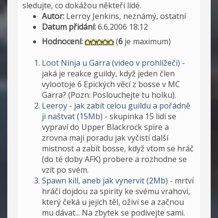
sledujte, co dokážou někteří lidé.
Autor:
Lerroy Jenkins, neznámý, ostatní
Datum přidání:
6.6.2006 18:12
Hodnocení:
(
6
je maximum)
Loot Ninja u Garra (video v prohlížeči)
-
jaká je reakce guildy, když jeden člen
vylootoje 6 Epických věcí z bosse v MC
Garra? (Pozn: Poslouchejte tu holku).
Leeroy - jak zabít celou guildu a pořádně
ji naštvat (15Mb)
- skupinka 15 lidí se
vypraví do Upper Blackrock spire a
zrovna mají poradu jak vyčistí další
mistnost a zabít bosse, když vtom se hráč
(do té doby AFK) probere a rozhodne se
vzít po svém.
Spawn kill, aneb jak vynervit (2Mb)
- mrtví
hráči dojdou za spirity ke svému vrahovi,
který čeká u jejich těl, oživí se a začnou
mu dávat... Na zbytek se podívejte sami.