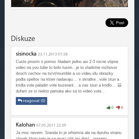
Diskuze
sisinocka
23.11.2013 01:58
Custe prosim o pomoc hladam jedno asi 2-3 rocne vtipne
video na you tube to bolo tusim...je to vladstne rozhovor
dvoch cechov na ts/vt/mumble a vo videu idu obrazky
podla spellov na ktore nadavaju.... v skratke...vole stun a
kridla vole paladin vole buzerant... a zas stun a kridlo...
dufam ze si niekto pamata ako sa to video vola...
reagovat (0)
0
0
Kalohan
07.05.2011 22:39
Ja moc nevem. Sranda to je orhomna ale na duruhu stranu
clovek ktory tam je sa musi citit asi dost...urazeny.