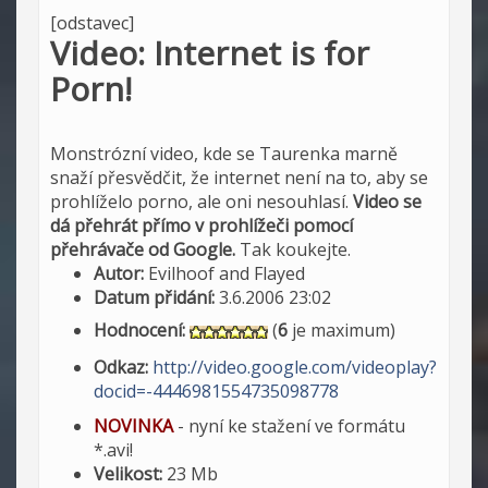
[odstavec]
Video: Internet is for
Porn!
Monstrózní video, kde se Taurenka marně
snaží přesvědčit, že internet není na to, aby se
prohlíželo porno, ale oni nesouhlasí.
Video se
dá přehrát přímo v prohlížeči pomocí
přehrávače od Google.
Tak koukejte.
Autor:
Evilhoof and Flayed
Datum přidání:
3.6.2006 23:02
Hodnocení:
(
6
je maximum)
Odkaz:
http://video.google.com/videoplay?
docid=-4446981554735098778
NOVINKA
- nyní ke stažení ve formátu
*.avi!
Velikost:
23 Mb