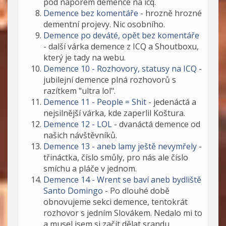
pod náporem demence na icq.
Demence bez komentáře
- hrozně hrozné
dementní projevy. Nic osobního.
Demence po deváté, opět bez komentáře
- další várka demence z ICQ a Shoutboxu,
který je tady na webu.
Demence 10 - Rozhovory, statusy na ICQ
-
jubilejní demence plná rozhovorů s
razítkem "ultra lol".
Demence 11 - People = Shit
- jedenáctá a
nejsilnější várka, kde zaperlil Koštura.
Demence 12 - LOL
- dvanáctá demence od
našich návštěvníků.
Demence 13 - aneb lamy ještě nevymřely
-
třináctka, číslo smůly, pro nás ale číslo
smíchu a pláče v jednom.
Demence 14 - Wrent se baví aneb bydliště
Santo Domingo
- Po dlouhé době
obnovujeme sekci demence, tentokrát
rozhovor s jedním Slovákem. Nedalo mi to
a musel jsem si začít dělat srandu...