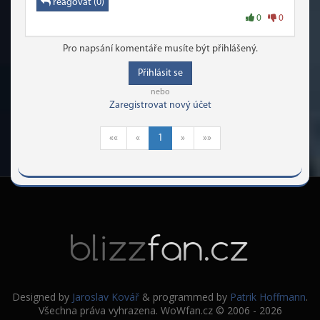
reagovat (0)
0
0
Pro napsání komentáře musíte být přihlášený.
Přihlásit se
nebo
Zaregistrovat nový účet
««
«
1
»
»»
Designed by
Jaroslav Kovář
& programmed by
Patrik Hoffmann
.
Všechna práva vyhrazena. WoWfan.cz © 2006 - 2026