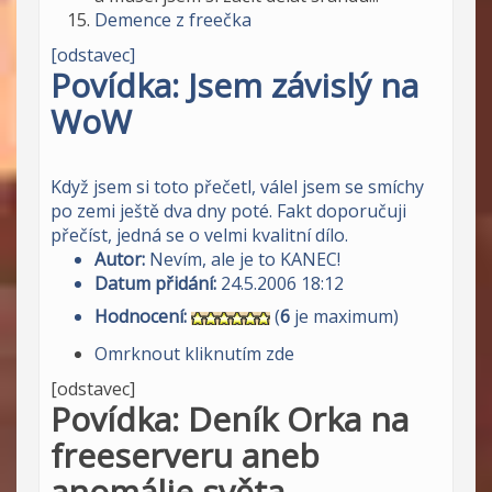
Demence z freečka
[odstavec]
Povídka: Jsem závislý na
WoW
Když jsem si toto přečetl, válel jsem se smíchy
po zemi ještě dva dny poté. Fakt doporučuji
přečíst, jedná se o velmi kvalitní dílo.
Autor:
Nevím, ale je to KANEC!
Datum přidání:
24.5.2006 18:12
Hodnocení:
(
6
je maximum)
Omrknout kliknutím zde
[odstavec]
Povídka: Deník Orka na
freeserveru aneb
anomálie světa