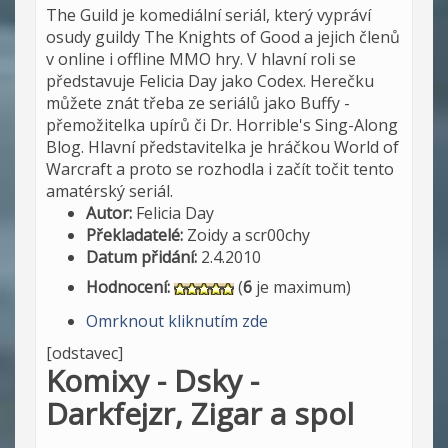
The Guild je komediální seriál, který vypráví
osudy guildy The Knights of Good a jejich členů
v online i offline MMO hry. V hlavní roli se
představuje Felicia Day jako Codex. Herečku
můžete znát třeba ze seriálů jako Buffy -
přemožitelka upírů či Dr. Horrible's Sing-Along
Blog. Hlavní představitelka je hráčkou World of
Warcraft a proto se rozhodla i začít točit tento
amatérský seriál.
Autor:
Felicia Day
Překladatelé:
Zoidy a scr00chy
Datum přidání:
2.4.2010
Hodnocení:
(
6
je maximum)
Omrknout kliknutím zde
[odstavec]
Komixy - Dsky -
Darkfejzr, Zigar a spol