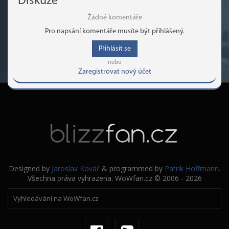
Diskuze
Žádné komentáře
Pro napsání komentáře musíte být přihlášený.
Přihlásit se
nebo
Zaregistrovat nový účet
Designed by
Jaroslav Kovář
& programmed by
Patrik Hoffmann
.
Všechna práva vyhrazena. WoWfan.cz © 2006 - 2026