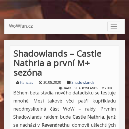
WoWfan.cz
Toggle
navigati
Shadowlands – Castle
Nathria a první M+
sezóna
Hanzias
30.08.2020
Shadowlands
RAID
SHADOWLANDS
MYTHIC
Během beta stádia nového datadisku se testuje
mnohé. Mezi takové věci patří kupříkladu
neodmyslitelná část WoW – raidy. Prvním
Shadowlands raidem bude
Castle Nathria
, jenž
se nachází v
Revendrethu
, domově ušlechtilých