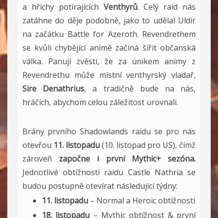
a hříchy potírajících
Venthyrů
. Celý raid nás
zatáhne do děje podobně, jako to udělal Uldir
na začátku Battle for Azeroth. Revendrethem
se kvůli chybějící animě začíná šířit občanská
válka. Panují zvěsti, že za únikem animy z
Revendrethu může místní venthyrský vladař,
Sire Denathrius
, a tradičně bude na nás,
hráčích, abychom celou záležitost urovnali.
Brány prvního Shadowlands raidu se pro nás
otevřou
11. listopadu
(10. listopad pro US), čímž
zároveň
započne i první Mythic+ sezóna.
Jednotlivé obtížnosti raidu Castle Nathria se
budou postupně otevírat následující týdny:
11. listopadu
– Normal a Heroic obtížnosti
18. listopadu
– Mythic obtížnost & první