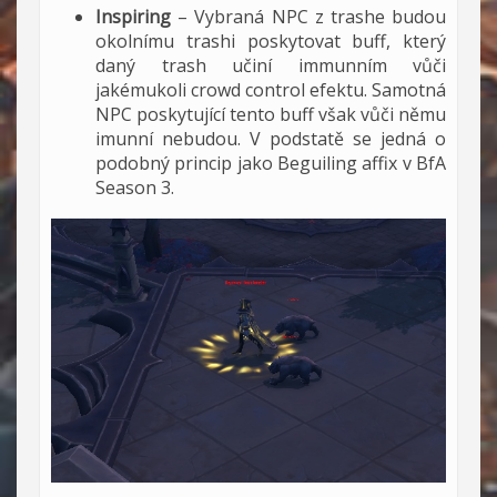
Inspiring
– Vybraná NPC z trashe budou
okolnímu trashi poskytovat buff, který
daný trash učiní immunním vůči
jakémukoli crowd control efektu. Samotná
NPC poskytující tento buff však vůči němu
imunní nebudou. V podstatě se jedná o
podobný princip jako Beguiling affix v BfA
Season 3.