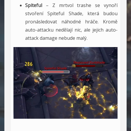
Spiteful
– Z mrtvol trashe se vynoří
stvoření Spiteful Shade, která budou
pronásledovat náhodné hráče. Kromě
auto-attacku nedělají nic, ale jejich auto-
attack damage nebude malý.