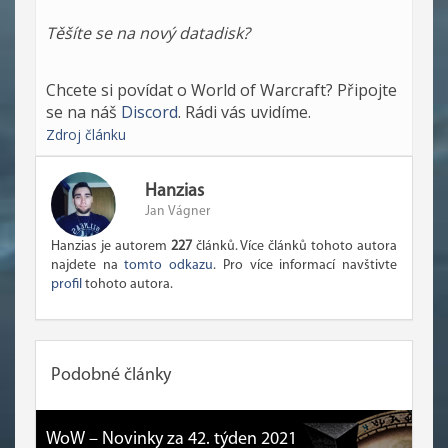
Těšíte se na nový datadisk?
Chcete si povídat o World of Warcraft? Připojte
se na náš
Discord
. Rádi vás uvidíme.
Zdroj článku
Hanzias
Jan Vágner
Hanzias je autorem
227
článků. Více článků tohoto autora
najdete na
tomto odkazu
. Pro více informací navštivte
profil
tohoto autora.
Podobné články
WoW – Novinky za 42. týden 2021