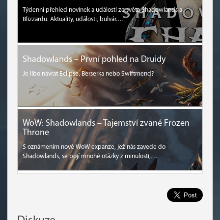
Týdenní přehled novinek a událostí ze světa Shadowlands a
Blizzardu. Aktuality, události, bulvár.…
Shadowlands – První pohled na Druidy
Je libo návrat Eclipse, Berserka nebo Swiftmend?
WoW: Shadowlands – Tajemství zvané Frozen
Throne
S oznámením nové WoW expanze, jež nás zavede do
Shadowlands, se pojí mnohé otázky z minulosti,…