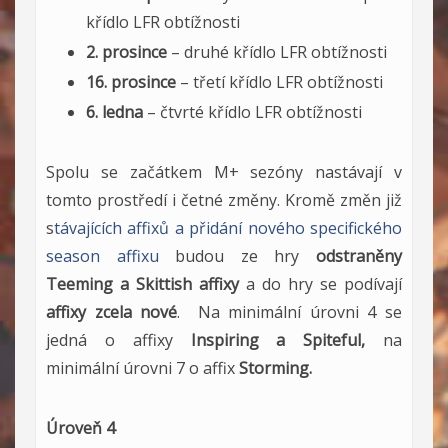
křídlo LFR obtížnosti
2. prosince
– druhé křídlo LFR obtížnosti
16. prosince
– třetí křídlo LFR obtížnosti
6. ledna
– čtvrté křídlo LFR obtížnosti
Spolu se začátkem M+ sezóny nastávají v
tomto prostředí i četné změny. Kromě změn již
s
távajících affixů a přidání nového specifického
season affixu
budou ze hry
odstraněny
Teeming a Skittish affixy
a do hry se podívají
affixy zcela nové
. Na minimální úrovni 4 se
jedná o affixy
Inspiring a Spiteful,
na
minimální úrovni 7 o affix
Storming.
Úroveň 4