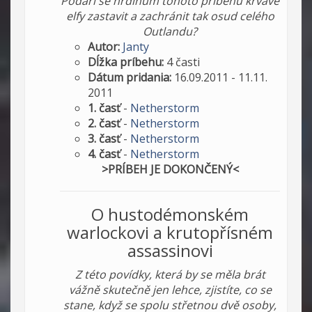
Podaří se hrdinům tohoto příběhu krvavé
elfy zastavit a zachránit tak osud celého
Outlandu?
Autor:
Janty
Dĺžka príbehu:
4 časti
Dátum pridania:
16.09.2011 - 11.11.
2011
1. časť
-
Netherstorm
2. časť
-
Netherstorm
3. časť
-
Netherstorm
4. časť
-
Netherstorm
>PRÍBEH JE DOKONČENÝ<
O hustodémonském
warlockovi a krutopřísném
assassinovi
Z této povídky, která by se měla brát
vážně skutečně jen lehce, zjistíte, co se
stane, když se spolu střetnou dvě osoby,