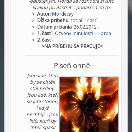
opusteným. Horda sa rozhodla si túto
krajinu privlastniť... podarí sa im to?
Autor:
Mordecay
Dĺžka príbehu:
zatiaľ 1 časť
Dátum pridania:
26.02.2012 -
1. časť
-
Ozveny minulosti - Horda
2. časť
-
>NA PRÍBEHU SA PRACUJE<
Píseň ohně
Jsou lidé, kteří
by se chtěli
stát hrdiny.
Jsou lidé, kteří
se jimi stanou,
i když
nechtějí... Jsou
lidé, kteří by
chtěli spasit