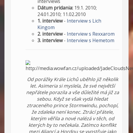
interviews
Dátum pridania:
19.1. 2010;
24.01.2010; 11.02.2010
1. interview
-
Interview s Lich
Kingom
2. interview
-
Interview s Rexxarom
3. interview
-
Interview s Hemetom
Od porážky Krále Lichů uběhlo již několik
let. Asimeria si myslela, že své největší
nepřátele porazila a vše důležité má již za
sebou. Když se však vydá hledat
ztraceného prince Stormwindu, pochopí,
že zdaleka není konec. Ztrácí přátele,
kterým věřila a nové nalézá v těch, od
kterých by to nečekala. Zatímco konflikt
mezi Aliancí a Hordou se vyostřuje jako