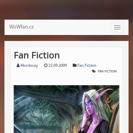
WoWfan.cz
Toggle
navigati
Fan Fiction
Mordecay
22.09.2009
Fan Fiction
FAN FICTION