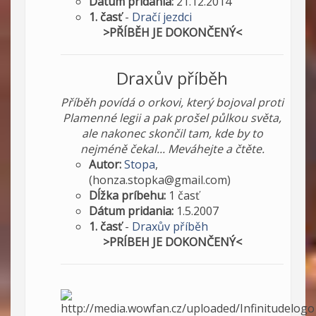
Dátum pridania:
21.12.2014
1. časť
-
Dračí jezdci
>PŘÍBĚH JE DOKONČENÝ<
Draxův příběh
Příběh povídá o orkovi, který bojoval proti
Plamenné legii a pak prošel půlkou světa,
ale nakonec skončil tam, kde by to
nejméně čekal... Meváhejte a čtěte.
Autor:
Stopa
,
(honza.stopka@gmail.com)
Dĺžka príbehu:
1 časť
Dátum pridania:
1.5.2007
1. časť
-
Draxův příběh
>PRÍBEH JE DOKONČENÝ<