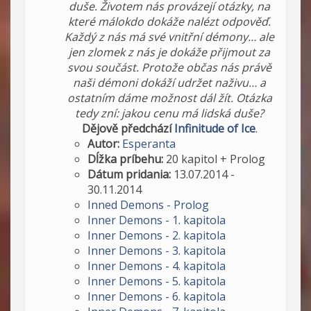
duše. Životem nás provázejí otázky, na
které málokdo dokáže nalézt odpověď.
Každý z nás má své vnitřní démony… ale
jen zlomek z nás je dokáže přijmout za
svou součást. Protože občas nás právě
naši démoni dokáží udržet naživu… a
ostatním dáme možnost dál žít. Otázka
tedy zní: jakou cenu má lidská duše?
Dějově předchází
Infinitude of Ice
.
Autor:
Esperanta
Dĺžka príbehu:
20 kapitol + Prolog
Dátum pridania:
13.07.2014 -
30.11.2014
Inned Demons - Prolog
Inner Demons - 1. kapitola
Inner Demons - 2. kapitola
Inner Demons - 3. kapitola
Inner Demons - 4. kapitola
Inner Demons - 5. kapitola
Inner Demons - 6. kapitola