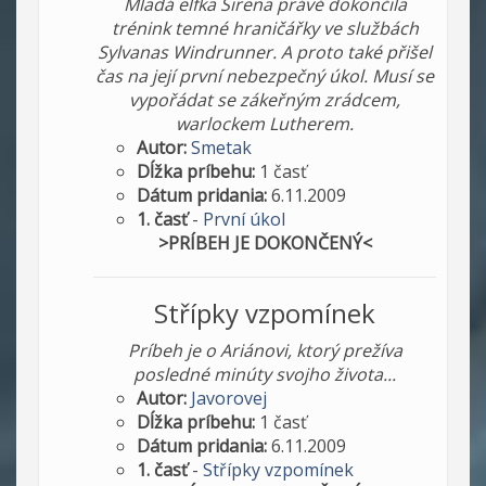
Mladá elfka Sirena právě dokončila
trénink temné hraničářky ve službách
Sylvanas Windrunner. A proto také přišel
čas na její první nebezpečný úkol. Musí se
vypořádat se zákeřným zrádcem,
warlockem Lutherem.
Autor:
Smetak
Dĺžka príbehu:
1 časť
Dátum pridania:
6.11.2009
1. časť
-
První úkol
>PRÍBEH JE DOKONČENÝ<
Střípky vzpomínek
Príbeh je o Ariánovi, ktorý prežíva
posledné minúty svojho života...
Autor:
Javorovej
Dĺžka príbehu:
1 časť
Dátum pridania:
6.11.2009
1. časť
-
Střípky vzpomínek