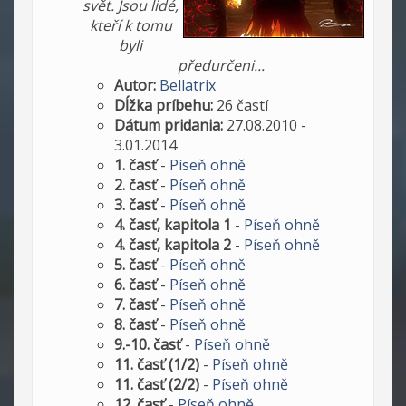
svět. Jsou lidé,
kteří k tomu
byli
předurčeni...
Autor:
Bellatrix
Dĺžka príbehu:
26 častí
Dátum pridania:
27.08.2010 -
3.01.2014
1. časť
-
Píseň ohně
2. časť
-
Píseň ohně
3. časť
-
Píseň ohně
4. časť, kapitola 1
-
Píseň ohně
4. časť, kapitola 2
-
Píseň ohně
5. časť
-
Píseň ohně
6. časť
-
Píseň ohně
7. časť
-
Píseň ohně
8. časť
-
Píseň ohně
9.-10. časť
-
Píseň ohně
11. časť (1/2)
-
Píseň ohně
11. časť (2/2)
-
Píseň ohně
12. časť
-
Píseň ohně