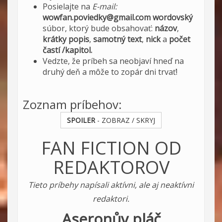
Posielajte na
E-mail:
wowfan.poviedky@gmail.com
wordovský
súbor, ktorý bude obsahovať:
názov
,
krátky popis
,
samotný text
,
nick
a
počet
častí /kapitol.
Vedzte, že príbeh sa neobjaví hneď na
druhý deň a môže to zopár dni trvať!
Zoznam príbehov:
SPOILER
- ZOBRAZ / SKRYJ
FAN FICTION OD
REDAKTOROV
Tieto príbehy napísali aktívni, ale aj neaktívni
redaktori.
Aseronův pláč