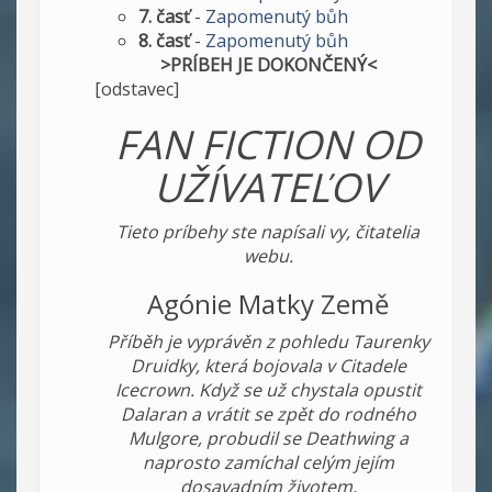
7. časť
-
Zapomenutý bůh
8. časť
-
Zapomenutý bůh
>PRÍBEH JE DOKONČENÝ<
[odstavec]
FAN FICTION OD
UŽÍVATEĽOV
Tieto príbehy ste napísali vy, čitatelia
webu.
Agónie Matky Země
Příběh je vyprávěn z pohledu Taurenky
Druidky, která bojovala v Citadele
Icecrown. Když se už chystala opustit
Dalaran a vrátit se zpět do rodného
Mulgore, probudil se Deathwing a
naprosto zamíchal celým jejím
dosavadním životem.