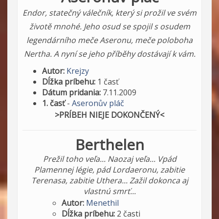
Endor, statečný válečník, který si prožil ve svém
životě mnohé. Jeho osud se spojil s osudem
legendárního meče Aseronu, meče poloboha
Nertha. A nyní se jeho příběhy dostávají k vám.
Autor:
Krejzy
Dĺžka príbehu:
1 časť
Dátum pridania:
7.11.2009
1. časť
-
Aseronův pláč
>PRÍBEH NIEJE DOKONČENÝ<
Berthelen
Prežil toho veľa... Naozaj veľa... Vpád
Plamennej légie, pád Lordaeronu, zabitie
Terenasa, zabitie Uthera... Zažil dokonca aj
vlastnú smrť...
Autor:
Menethil
Dĺžka príbehu:
2 časti