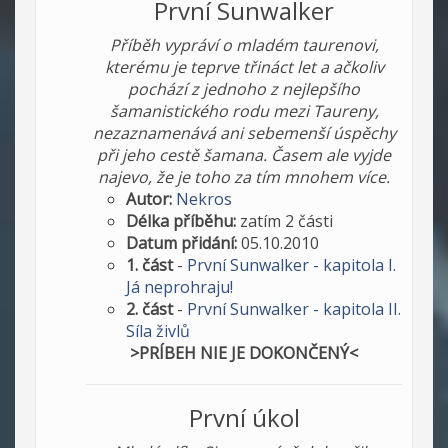
První Sunwalker
Příběh vypráví o mladém taurenovi,
kterému je teprve třináct let a ačkoliv
pochází z jednoho z nejlepšího
šamanistického rodu mezi Taureny,
nezaznamenává ani sebemenší úspěchy
při jeho cestě šamana. Časem ale vyjde
najevo, že je toho za tím mnohem více.
Autor:
Nekros
Délka příběhu:
zatím 2 části
Datum přidání:
05.10.2010
1. část
-
První Sunwalker - kapitola I.
Já neprohraju!
2. část
-
První Sunwalker - kapitola II.
Síla živlů
>PRÍBEH NIE JE DOKONČENÝ<
První úkol