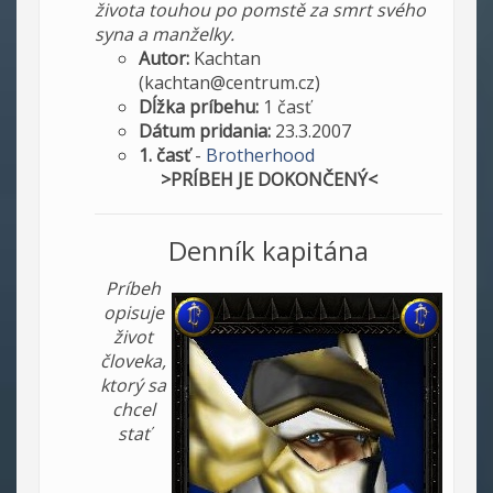
života touhou po pomstě za smrt svého
syna a manželky.
Autor:
Kachtan
(kachtan@centrum.cz)
Dĺžka príbehu:
1 časť
Dátum pridania:
23.3.2007
1. časť
-
Brotherhood
>PRÍBEH JE DOKONČENÝ<
Denník kapitána
Príbeh
opisuje
život
človeka,
ktorý sa
chcel
stať