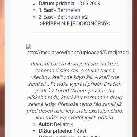
Dátum pridania:
13.03.2009
1. časť
-
Berthelen
2. časť
-
Berthelen #2
>PRÍBEH NIE JE DOKONČENÝ<
Ruins of Loreth'Aran
je místo, na které
zapomněl sám čas. A stejně tak na
všechny, kteří zde kdysi žili. A kteří zde
zemřeli... Povídka vypráví příběh Dračích
jezdců z Loreth'Aranu, prastarého
elfského řádu, který žil v harmonii s draky
zelené letky. Přestože tento řád zanikl již
před deseti tisíci lety, stále existuje někdo,
kdo může vypovědět jejich příběh.
Autor:
Bellatrix
Dĺžka príbehu:
1 část