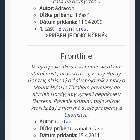
čaká na druhý deň...
Autor:
Adracon
Dĺžka príbehu:
1 časť
Dátum pridania:
11.04.2009
1. časť
-
Elwyn Forest
>PRÍBEH JE DOKONČENÝ<
Frontline
V tejto poviedke sa staneme svedkami
statočnosti, hrdosti ale aj zrady Hordy.
Gor´tak, skúsený orkský bojovník z bitky o
Mount Hyjal je Thrallom povolaný do
služieb Hordy, aby vyriešil nepokoje v
Barrens. Povedie skupinu bojovníkov,
ktorí každý z nich má svoje problémy a
tajomstvá.
Autor:
Gortak
Dĺžka príbehu:
zatiaľ 3 časti
Dátum pridania:
15.4.2011 -