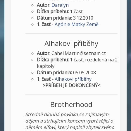
Autor:
Daralyn
Dĺžka príbehu:
1 časť
Dátum pridania:
3.12.2010
1. časť
-
Agónie Matky Země
Alhakovi příběhy
Autor:
Cahel.Martin@seznam.cz
Dĺžka príbehu:
1 časť, rozdelená na 2
kapitoly
Dátum pridania:
05.05.2008
1. časť -
Alhakovi příběhy
>PRÍBEH JE DOKONČENÝ<
Brotherhood
Středně dlouhá povídka se zajímavým
dějem a strhujícím koncem vyprávějící o
němém elfovi, který naplnil zbytek svého