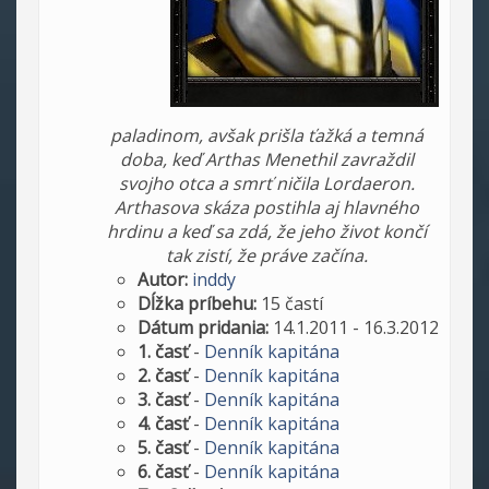
paladinom, avšak prišla ťažká a temná
doba, keď Arthas Menethil zavraždil
svojho otca a smrť ničila Lordaeron.
Arthasova skáza postihla aj hlavného
hrdinu a keď sa zdá, že jeho život končí
tak zistí, že práve začína.
Autor:
inddy
Dĺžka príbehu:
15 častí
Dátum pridania:
14.1.2011 - 16.3.2012
1. časť
-
Denník kapitána
2. časť
-
Denník kapitána
3. časť
-
Denník kapitána
4. časť
-
Denník kapitána
5. časť
-
Denník kapitána
6. časť
-
Denník kapitána