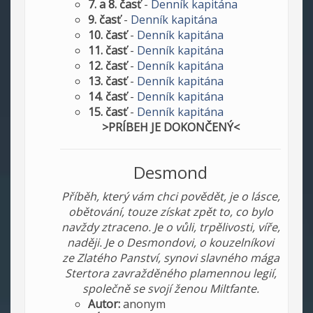
7. a 8. časť
-
Denník kapitána
9. časť
-
Denník kapitána
10. časť
-
Denník kapitána
11. časť
-
Denník kapitána
12. časť
-
Denník kapitána
13. časť
-
Denník kapitána
14. časť
-
Denník kapitána
15. časť
-
Denník kapitána
>PRÍBEH JE DOKONČENÝ<
Desmond
Příběh, který vám chci povědět, je o lásce,
obětování, touze získat zpět to, co bylo
navždy ztraceno. Je o vůli, trpělivosti, víře,
naději. Je o Desmondovi, o kouzelníkovi
ze Zlatého Panství, synovi slavného mága
Stertora zavražděného plamennou legií,
společně se svojí ženou Miltfante.
Autor:
anonym