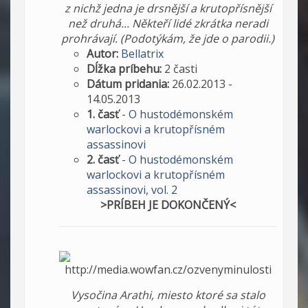
z nichž jedna je drsnější a krutopřísnější
než druhá... Někteří lidé zkrátka neradi
prohrávají. (Podotýkám, že jde o parodii.)
Autor:
Bellatrix
Dĺžka príbehu:
2 časti
Dátum pridania:
26.02.2013 -
14.05.2013
1. časť
-
O hustodémonském
warlockovi a krutopřísném
assassinovi
2. časť
-
O hustodémonském
warlockovi a krutopřísném
assassinovi, vol. 2
>PRÍBEH JE DOKONČENÝ<
Vysočina Arathi, miesto ktoré sa stalo