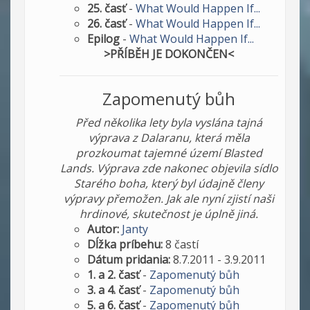
25. časť
-
What Would Happen If...
26. časť
-
What Would Happen If...
Epilog
-
What Would Happen If...
>PŘÍBĚH JE DOKONČEN<
Zapomenutý bůh
Před několika lety byla vyslána tajná
výprava z Dalaranu, která měla
prozkoumat tajemné území Blasted
Lands. Výprava zde nakonec objevila sídlo
Starého boha, který byl údajně členy
výpravy přemožen. Jak ale nyní zjistí naši
hrdinové, skutečnost je úplně jiná.
Autor:
Janty
Dĺžka príbehu:
8 častí
Dátum pridania:
8.7.2011 - 3.9.2011
1. a 2. časť
-
Zapomenutý bůh
3. a 4. časť
-
Zapomenutý bůh
5. a 6. časť
-
Zapomenutý bůh