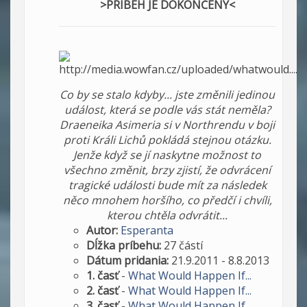
>PRÍBEH JE DOKONČENÝ<
Co by se stalo kdyby... jste změnili jedinou
událost, která se podle vás stát neměla?
Draeneika Asimeria si v Northrendu v boji
proti Králi Lichů pokládá stejnou otázku.
Jenže když se jí naskytne možnost to
všechno změnit, brzy zjistí, že odvrácení
tragické události bude mít za následek
něco mnohem horšího, co předčí i chvíli,
kterou chtěla odvrátit...
Autor:
Esperanta
Dĺžka príbehu:
27 částí
Dátum pridania:
21.9.2011 - 8.8.2013
1. časť
-
What Would Happen If...
2. časť
-
What Would Happen If...
3. časť
-
What Would Happen If...