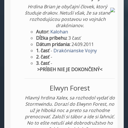
Hrdina Brian je obyčajní človek, ktorý
študuje drakov. Netuší však, že sa stane
rozhodujúcou postavou vo vojnách
drakónianov.
Autor:
Kalohan
Dĺžka príbehu:
3 časť
Dátum pridania:
24.09.2011
1. časť
-
Drakónianske Vojny
2. časť
-
3. časť
-
>PRÍBEH NIE JE DOKONČENÝ<
Elwyn Forest
Hlavný hrdina Xalex, sa rozhodol vydať do
Stormwindu. Dorazí do Elwynn Forest, no
už je hlboká noc a preto sa rozhodne
prenocovať. Založí si tábor a ide si ľahnúť.
No to ešte netuší aké dobrodružstvo ho