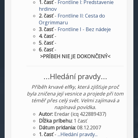
1. časť
-
Frontline I: Predstavenie
hrdinov
2. časť
-
Frontline II: Cesta do
Orgrimmaru
3. časť
-
Frontline I - Bez nádeje
4. časť
-
5. časť
-
6. časť
-
>PRÍBEH NIE JE DOKONČENÝ<
...Hledání pravdy...
Příběh krvavé elfky, která zjišťuje proč
byla zničena její vesnice a projede při tom
téměř přes celý svět. Velmi zajímavá a
napínavá povídka.
Autor:
Eredar (icq 422889437)
Dĺžka príbehu:
1 časť
Dátum pridania:
08.12.2007
1. časť
-
...Hledání pravdy...