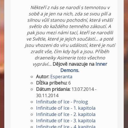
Někteří z nás se narodí s temnotou v
sobě a je jen na nich, zda se svou pílí a
silnou vůlí stanou pochodní, která vnáší
světlo do každého temného zákoutí. A
pak jsou mezi námi tací, kteří se narodili
ve Světle, které je jejich součástí... a poté
jsou vhozeni do víru událostí, které je nutí
zradit vše, čím kdy byli a jsou. Příběh
draeneiky Asimerie toto všechno
vypráví...
Dějově navazuje na
Inner
Demons
.
Autor:
Esperanta
Dĺžka príbehu:
6
Dátum pridania:
13.07.2014 -
30.11.2014
Infinitude of Ice - Prolog
Infinitude of Ice - 1. kapitola
Infinitude of Ice - 2. kapitola
Infinitude of Ice - 3. kapitola
Infinitude of Ice - 4. kapitola