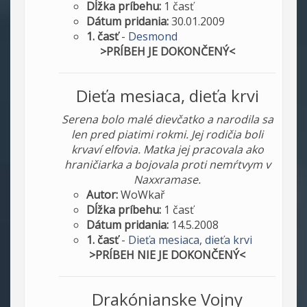
Dĺžka príbehu:
1 časť
Dátum pridania:
30.01.2009
1. časť
-
Desmond
>PRÍBEH JE DOKONČENÝ<
Dieťa mesiaca, dieťa krvi
Serena bolo malé dievčatko a narodila sa
len pred piatimi rokmi. Jej rodičia boli
krvaví elfovia. Matka jej pracovala ako
hraničiarka a bojovala proti nemŕtvym v
Naxxramase.
Autor:
WoWkař
Dĺžka príbehu:
1 časť
Dátum pridania:
14.5.2008
1. časť
-
Dieťa mesiaca, dieťa krvi
>PRÍBEH NIE JE DOKONČENÝ<
Drakónianske Vojny