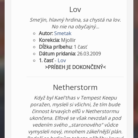
Lov
Sme’jin, hlavný hrdina, sa chystá na lov.
No nie na obyčajný...
Autor:
Smetak
Korekcia:
Mjollir
Dĺžka príbehu:
1 časť
Dátum pridania:
26.03.2009
1. časť
-
Lov
>PRÍBEH JE DOKONČENÝ<
Netherstorm
Když byl Kael'thas v Tempest Keepu
poražen, mysleli si všichni, že tím bude
činnost krvavých elfů v Netherstormu
ukončena. Elfové se však nevzdali a pod
vedením svého ,,staronového“ vůdce
vymysleli nový, mnohem zákeřnější plán.