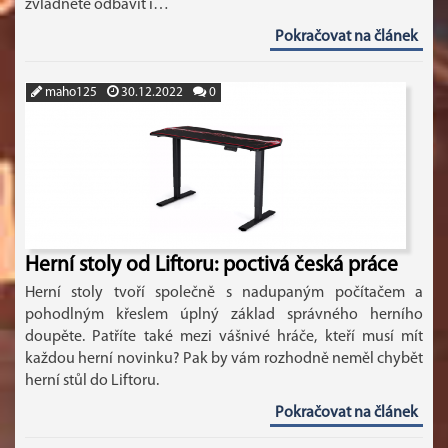
zvládnete odbavit i…
Pokračovat na článek
maho125
30.12.2022
0
Herní stoly od Liftoru: poctivá česká práce
Herní stoly tvoří společně s nadupaným počítačem a
pohodlným křeslem úplný základ správného herního
doupěte. Patříte také mezi vášnivé hráče, kteří musí mít
každou herní novinku? Pak by vám rozhodně neměl chybět
herní stůl do Liftoru.
Pokračovat na článek