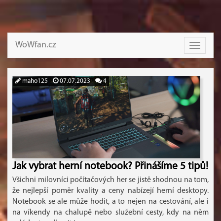
WoWfan.cz
Toggle
navigati
maho125
07.07.2023
4
Jak vybrat herní notebook? Přinášíme 5 tipů!
Všichni milovníci počítačových her se jistě shodnou na tom,
že nejlepší poměr kvality a ceny nabízejí herní desktopy.
Notebook se ale může hodit, a to nejen na cestování, ale i
na víkendy na chalupě nebo služební cesty, kdy na něm