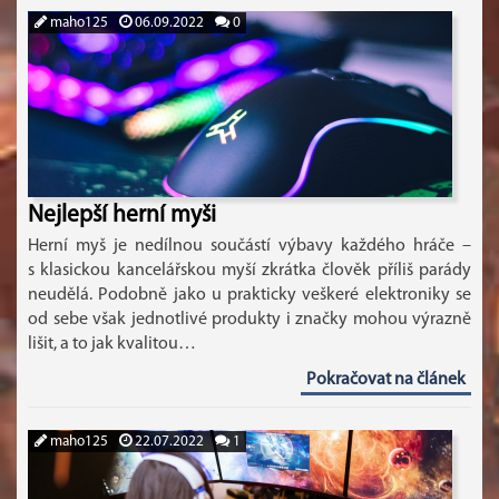
maho125
06.09.2022
0
Nejlepší herní myši
Herní myš je nedílnou součástí výbavy každého hráče –
s klasickou kancelářskou myší zkrátka člověk příliš parády
neudělá. Podobně jako u prakticky veškeré elektroniky se
od sebe však jednotlivé produkty i značky mohou výrazně
lišit, a to jak kvalitou…
Pokračovat na článek
maho125
22.07.2022
1