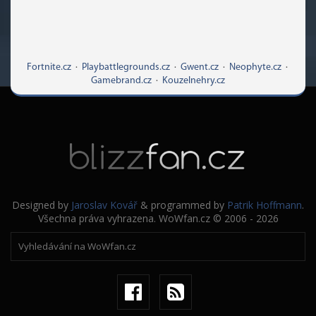
Fortnite.cz
·
Playbattlegrounds.cz
·
Gwent.cz
·
Neophyte.cz
·
Gamebrand.cz
·
Kouzelnehry.cz
Designed by
Jaroslav Kovář
& programmed by
Patrik Hoffmann
.
Všechna práva vyhrazena. WoWfan.cz © 2006 - 2026