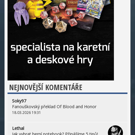
NEJNOVĚJŠÍ KOMENTÁŘE
Soky97
Fanouškovský překlad Of Blood and Honor
18.03.2026 19:31
Lethal
Jak vybrat herní notebook? Přinášíme 5 tipů!