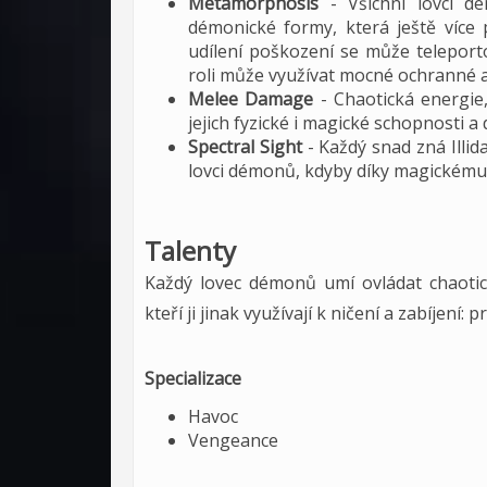
Metamorphosis
- Všichni lovci d
démonické formy, která ještě více p
udílení poškození se může teleporto
roli může využívat mocné ochranné a
Melee Damage
- Chaotická energie
jejich fyzické i magické schopnosti a
Spectral Sight
- Každý snad zná Illid
lovci démonů, kdyby díky magickému z
Talenty
Každý lovec démonů umí ovládat chaotic
kteří ji jinak využívají k ničení a zabíjení: 
Specializace
Havoc
Vengeance