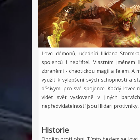
Lovci démonů, učedníci Illidana Stormra
spojenců i nepřátel. Vlastním jménem Ill
zbraněmi - chaotickou magií a felem. A m
využít k vylepšení svých schopností a s
děsivými pro své spojence. Každý lovec 
vidět svět vysloveně v jiných barvác
nepředvídatelností jsou Illidari protivníky
Historie
Ohněm proti ohni. Tímto heslem se lovci