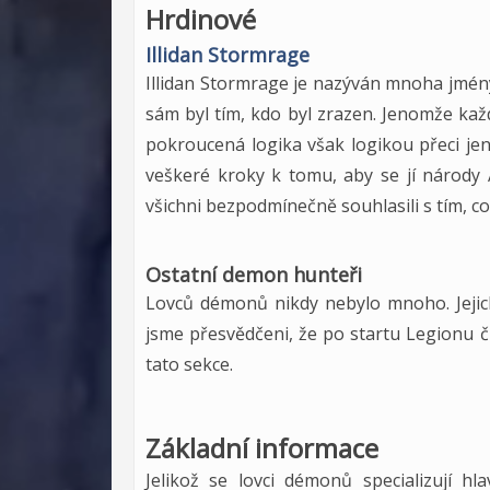
Hrdinové
Illidan Stormrage
Illidan Stormrage je nazýván mnoha jmény,
sám byl tím, kdo byl zrazen. Jenomže každ
pokroucená logika však logikou přeci jen b
veškeré kroky k tomu, aby se jí národy 
všichni bezpodmínečně souhlasili s tím, co 
Ostatní demon hunteři
Lovců démonů nikdy nebylo mnoho. Jejich
jsme přesvědčeni, že po startu Legionu č
tato sekce.
Základní informace
Jelikož se lovci démonů specializují h