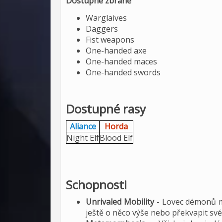
Dostupné zbraně
Warglaives
Daggers
Fist weapons
One-handed axe
One-handed maces
One-handed swords
Dostupné rasy
Aliance
Horda
Night Elf
Blood Elf
Schopnosti
Unrivaled Mobility
- Lovec démonů m
ještě o něco výše nebo překvapit sv