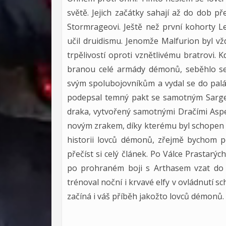
světě. Jejich začátky sahají až do dob př
Stormrageovi. Ještě než první kohorty L
učil druidismu. Jenomže Malfurion byl v
trpělivostí oproti vznětlivému bratrovi. 
branou celé armády démonů, seběhlo se a
svým spolubojovníkům a vydal se do palá
podepsal temný pakt se samotným Sarger
draka, vytvořený samotnými Dračími Aspekty
novým zrakem, díky kterému byl schopen 
historii lovců démonů, zřejmě bychom po
přečíst si celý článek. Po Válce Prastarý
po prohraném boji s Arthasem vzat do
trénoval noční i krvavé elfy v ovládnutí 
začíná i váš příběh jakožto lovců démonů.