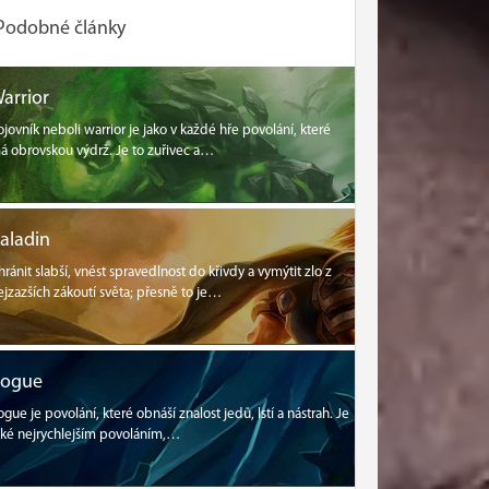
Podobné články
arrior
ojovník neboli warrior je jako v každé hře povolání, které
á obrovskou výdrž. Je to zuřivec a…
aladin
hránit slabší, vnést spravedlnost do křivdy a vymýtit zlo z
ejzazších zákoutí světa; přesně to je…
Rogue
ogue je povolání, které obnáší znalost jedů, lstí a nástrah. Je
aké nejrychlejším povoláním,…