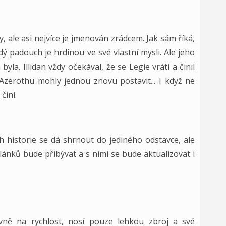
 ale asi nejvíce je jmenován zrádcem. Jak sám říká,
ý padouch je hrdinou ve své vlastní mysli. Ale jeho
yla. Illidan vždy očekával, že se Legie vrátí a činil
Azerothu mohly jednou znovu postavit... I když ne
činí.
 historie se dá shrnout do jediného odstavce, ale
lánků bude přibývat a s nimi se bude aktualizovat i
lavně na rychlost, nosí pouze lehkou zbroj a své