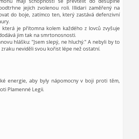
émonů mají schopnosti se převtělit do děsuplné
odtrhne jejich zvolenou roli. Illidari zaměřený na
vat do boje, zatímco ten, který zastává defenzivní
ury.
, která je přítomna kolem každého z lovců zvyšuje
 dodává jim tak na smrtonosnosti.
anovu hlášku: "Jsem slepý, ne hluchý." A nebyli by to
raku neviděli svou kořist lépe než ostatní.
ké energie, aby byly nápomocny v boji proti těm,
proti Plamenné Legii.