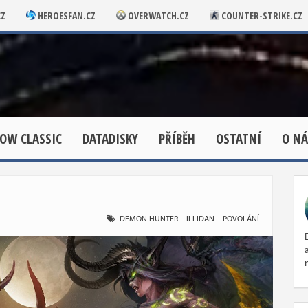
CZ
HEROESFAN.CZ
OVERWATCH.CZ
COUNTER-STRIKE.CZ
OW CLASSIC
DATADISKY
PŘÍBĚH
OSTATNÍ
O NÁ
DEMON HUNTER
ILLIDAN
POVOLÁNÍ