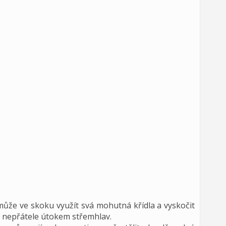
ůže ve skoku využít svá mohutná křídla a vyskočit
é nepřátele útokem střemhlav.