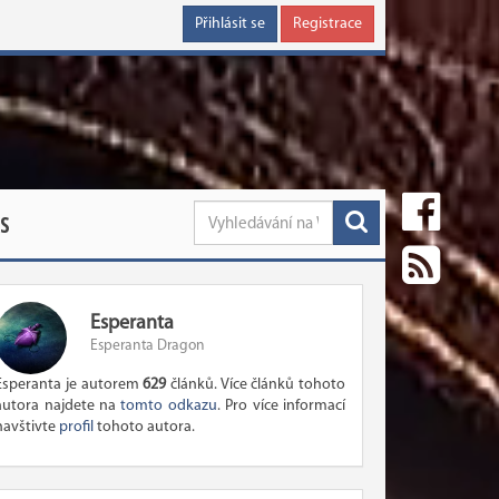
Přihlásit se
Registrace
S
Esperanta
Esperanta Dragon
Esperanta je autorem
629
článků. Více článků tohoto
autora najdete na
tomto odkazu
. Pro více informací
navštivte
profil
tohoto autora.