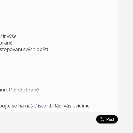
čit výše
zbraně
 stopování svých obětí
ni střelné zbraně
ipojte se na náš
Discord
. Rádi vás uvidíme.