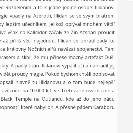
ed Rozdělením a to k jedné jediné osobě: Illidanovi
egie vpadly na Azeroth, Illidan se se svým bratrem
ždy lepším učedníkem, jelikož oplýval mnohem větší
Když však na Kalimdor začaly ze Zin-Azshari proudit
ž příliš věcí najednou, Illidan se obrátil zády ke
ce královny Nočních elfů navázat spojenectví. Tam
asem a slíbil, že mu přinese mocný artefakt Duši
. A padlý titán Illidanovi vypálil oči a nahradil jej
vidět proudy magie. Pokud bychom chtěli popisovat
psali hlavně tu Illidanovu a o tom bude nejlepší
ch uvězněn na 10 000 let, ve Třetí válce osvobozen a
 Black Temple na Outlandu, kde až do jeho pádu
schopností, které nabyl on. A přesně pádem Karaboru