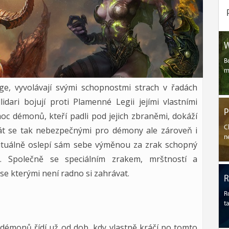
W
B
m
ge, vyvolávají svými schopnostmi strach v řadách
idari bojují proti Plamenné Legii jejími vlastními
P
oc démonů, kteří padli pod jejich zbraněmi, dokáží
C
tát se tak nebezpečnými pro démony ale zároveň i
n
rituálně oslepí sám sebe výměnou za zrak schopný
h. Společně se speciálním zrakem, mrštností a
, se kterými není radno si zahrávat.
R
t
 démonů řídí už od dob, kdy vlastně kráčí po tomto