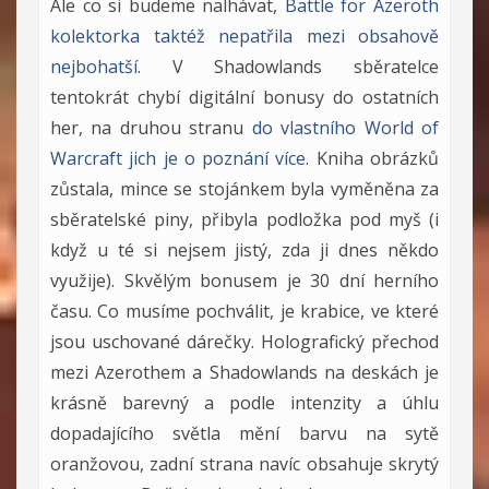
Ale co si budeme nalhávat,
Battle for Azeroth
kolektorka taktéž nepatřila mezi obsahově
nejbohatší
. V Shadowlands sběratelce
tentokrát chybí digitální bonusy do ostatních
her, na druhou stranu
do vlastního World of
Warcraft jich je o poznání více
. Kniha obrázků
zůstala, mince se stojánkem byla vyměněna za
sběratelské piny, přibyla podložka pod myš (i
když u té si nejsem jistý, zda ji dnes někdo
využije). Skvělým bonusem je 30 dní herního
času. Co musíme pochválit, je krabice, ve které
jsou uschované dárečky. Holografický přechod
mezi Azerothem a Shadowlands na deskách je
krásně barevný a podle intenzity a úhlu
dopadajícího světla mění barvu na sytě
oranžovou, zadní strana navíc obsahuje skrytý