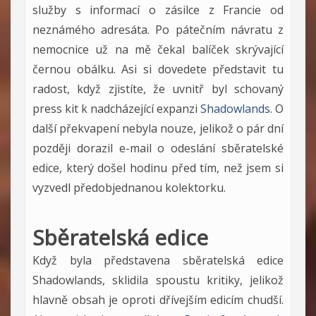
služby s informací o zásilce z Francie od
neznámého adresáta. Po pátečním návratu z
nemocnice už na mě čekal balíček skrývající
černou obálku. Asi si dovedete představit tu
radost, když zjistíte, že uvnitř byl schovaný
press kit k nadcházející expanzi
Shadowlands
. O
další překvapení nebyla nouze, jelikož o pár dní
později dorazil e-mail o odeslání sběratelské
edice, který došel hodinu před tím, než jsem si
vyzvedl předobjednanou kolektorku.
Sběratelská edice
Když byla představena sběratelská edice
Shadowlands, sklidila spoustu kritiky, jelikož
hlavně obsah je oproti dřívejším edicím chudší.