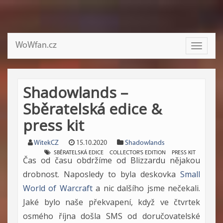
WoWfan.cz
Toggle
navigati
Shadowlands –
Sběratelská edice &
press kit
WitekCZ
15.10.2020
Shadowlands
SBĚRATELSKÁ EDICE
COLLECTOR'S EDITION
PRESS KIT
Čas od času obdržíme od Blizzardu nějakou
drobnost. Naposledy to byla deskovka
Small
World of Warcraft
a nic dalšího jsme nečekali.
Jaké bylo naše překvapení, když ve čtvrtek
osmého října došla SMS od doručovatelské