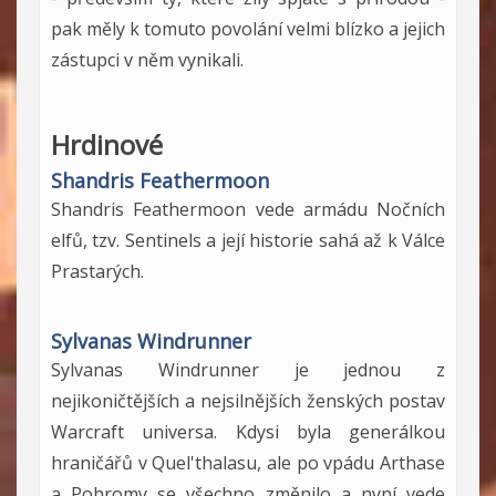
pak měly k tomuto povolání velmi blízko a jejich
zástupci v něm vynikali.
Hrdinové
Shandris Feathermoon
Shandris Feathermoon vede armádu Nočních
elfů, tzv. Sentinels a její historie sahá až k Válce
Prastarých.
Sylvanas Windrunner
Sylvanas Windrunner je jednou z
nejikoničtějších a nejsilnějších ženských postav
Warcraft universa. Kdysi byla generálkou
hraničářů v Quel'thalasu, ale po vpádu Arthase
a Pohromy se všechno změnilo a nyní vede