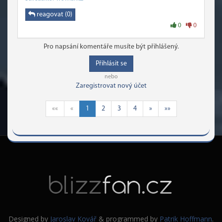
reagovat (0)
0
0
Pro napsání komentáře musíte být přihlášený.
Přihlásit se
nebo
Zaregistrovat nový účet
««
«
1
2
3
4
»
»»
Designed by
Jaroslav Kovář
& programmed by
Patrik Hoffmann
.