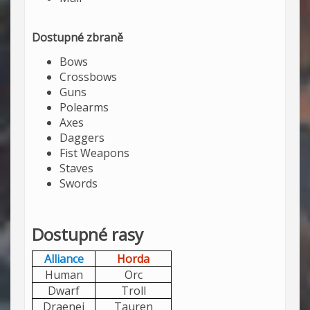
Dostupné zbraně
Bows
Crossbows
Guns
Polearms
Axes
Daggers
Fist Weapons
Staves
Swords
Dostupné rasy
Alliance
Horda
Human
Orc
Dwarf
Troll
Draenei
Tauren