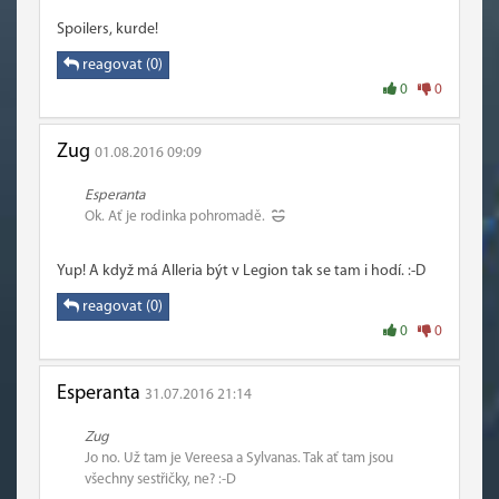
Spoilers, kurde!
reagovat (0)
0
0
Zug
01.08.2016 09:09
Esperanta
Ok. Ať je rodinka pohromadě.
Yup! A když má Alleria být v Legion tak se tam i hodí. :-D
reagovat (0)
0
0
Esperanta
31.07.2016 21:14
Zug
Jo no. Už tam je Vereesa a Sylvanas. Tak ať tam jsou
všechny sestřičky, ne? :-D