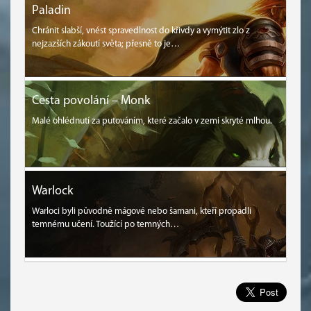
Paladin
Chránit slabší, vnést spravedlnost do křivdy a vymýtit zlo z
nejzazších zákoutí světa; přesně to je…
Cesta povolání – Monk
Malé ohlédnutí za putováním, které začalo v zemi skryté mlhou.
Warlock
Warloci byli původně mágové nebo šamani, kteří propadli
temnému učení. Toužící po temných…