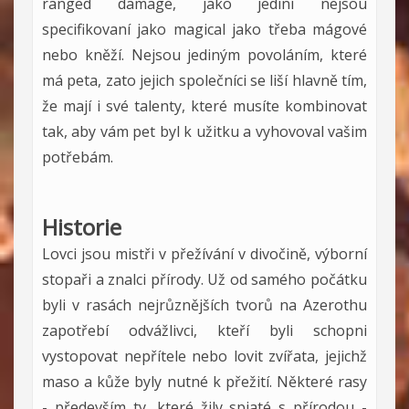
ranged damage, jako jediní nejsou
specifikovaní jako magical jako třeba mágové
nebo kněží. Nejsou jediným povoláním, které
má peta, zato jejich společníci se liší hlavně tím,
že mají i své talenty, které musíte kombinovat
tak, aby vám pet byl k užitku a vyhovoval vašim
potřebám.
Historie
Lovci jsou mistři v přežívání v divočině, výborní
stopaři a znalci přírody. Už od samého počátku
byli v rasách nejrůznějších tvorů na Azerothu
zapotřebí odvážlivci, kteří byli schopni
vystopovat nepřítele nebo lovit zvířata, jejichž
maso a kůže byly nutné k přežití. Některé rasy
- především ty, které žily spjaté s přírodou -