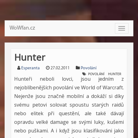
WoWfan.cz
Toggle
navigati
Hunter
Esperanta
27.02.2011
Povolání
POVOLÁNÍ
HUNTER
Hunteři neboli lovci, jsou jedním z
nejoblíbenějších povolání ve World of Warcraft.
Nejenže jsou značně mobilní a dokáží si díky
svému petovi solovat spoustu starých raidů
nebo elitek při questění, ale také dávají
opravdu velké damage se svými luky, kušemi
nebo puškami. A i když jsou klasifikováni jako