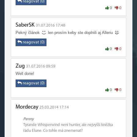
reagovat (0)
0
0
SaberSK
31.07.2016 17:48
Pekný článok
len prosím keby ste doplnili aj Alleriu
reagovat (0)
0
0
Zug
31.07.2016 09:59
Well done!
reagovat (0)
0
0
Mordecay
25.03.2014 17:14
Penny
Tyrande Whisperwind není hunter, ale nejvyšší kněžka
řádu Elune. Co tohle má znemenat?