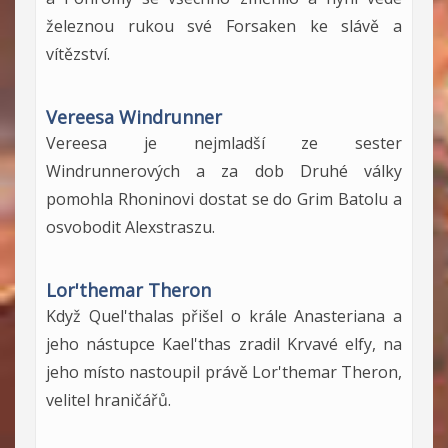
železnou rukou své Forsaken ke slávě a
vítězství.
Vereesa Windrunner
Vereesa je nejmladší ze sester
Windrunnerových a za dob Druhé války
pomohla Rhoninovi dostat se do Grim Batolu a
osvobodit Alexstraszu.
Lor'themar Theron
Když Quel'thalas přišel o krále Anasteriana a
jeho nástupce Kael'thas zradil Krvavé elfy, na
jeho místo nastoupil právě Lor'themar Theron,
velitel hraničářů.