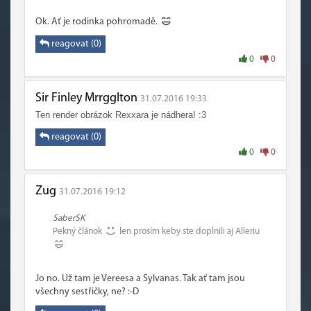
Ok. Ať je rodinka pohromadě.
reagovat (0)
0
0
Sir Finley Mrrgglton
31.07.2016 19:33
Ten render obrázok Rexxara je nádhera! :3
reagovat (0)
0
0
Zug
31.07.2016 19:12
SaberSK
Pekný článok
len prosím keby ste doplnili aj Alleriu
Jo no. Už tam je Vereesa a Sylvanas. Tak ať tam jsou
všechny sestřičky, ne? :-D