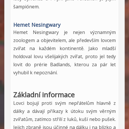
šampiónem.
Hemet Nesingwary
Hemet Nesingwary je nejen významným
zoologem a objevitelem, ale především lovcem
zvířat na každém kontinentě. Jako mladší
holdoval lovu všelijakých zvířat, proto jel tedy
lovit do prérie Badlands, kterou za pár let
vyhubil k nepoznání.
Základní informace
Lovci bojují proti svým nepřátelům hlavně z
dálky a dávají příkazy k útoku svým věrným
zvířatům, zatímco střílí z luků, kuší nebo pušek.
Jejich zbraně jsou účinné na dálku i na blízko a