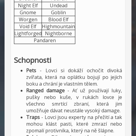
Night Elf
Undead
Gnome
Goblin
Worgen
Blood Elf
Void Elf
Highmountain
Lightforged
Nightborne
Pandaren
Schopnosti
Pets
- Lovci si dokáží ochočit divoká
zvířata, která na oplátku bojují po jejich
boku a chrání je vlastním tělem.
Ranged damage
- Ať už používají luky,
pušky nebo kuše, v rukách lovce je
všechno smrtící zbraní, která jim
umožňuje dávat neustále vysoký damage.
Traps
- Lovci jsou experty na přežití a tak
mohou klást pasti, které zmrazí nebo
zpomalí protivníka, který na ně šlápne.