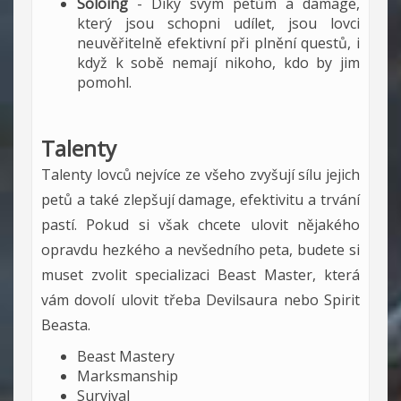
Soloing
- Díky svým petům a damage,
který jsou schopni udílet, jsou lovci
neuvěřitelně efektivní při plnění questů, i
když k sobě nemají nikoho, kdo by jim
pomohl.
Talenty
Talenty lovců nejvíce ze všeho zvyšují sílu jejich
petů a také zlepšují damage, efektivitu a trvání
pastí. Pokud si však chcete ulovit nějakého
opravdu hezkého a nevšedního peta, budete si
muset zvolit specializaci Beast Master, která
vám dovolí ulovit třeba Devilsaura nebo Spirit
Beasta.
Beast Mastery
Marksmanship
Survival