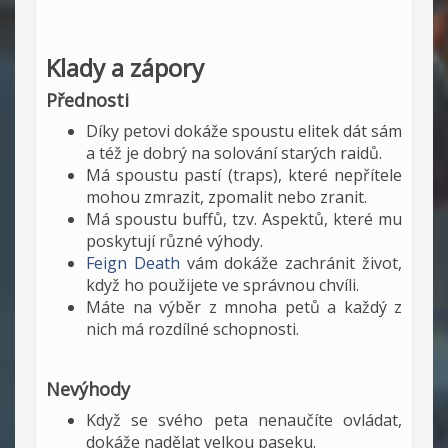
Klady a zápory
Přednosti
Díky petovi dokáže spoustu elitek dát sám
a též je dobrý na solování starých raidů.
Má spoustu pastí (traps), které nepřítele
mohou zmrazit, zpomalit nebo zranit.
Má spoustu buffů, tzv. Aspektů, které mu
poskytují různé výhody.
Feign Death
vám dokáže zachránit život,
když ho použijete ve správnou chvíli.
Máte na výběr z mnoha petů a každý z
nich má rozdílné schopnosti.
Nevýhody
Když se svého peta nenaučíte ovládat,
dokáže nadělat velkou paseku.