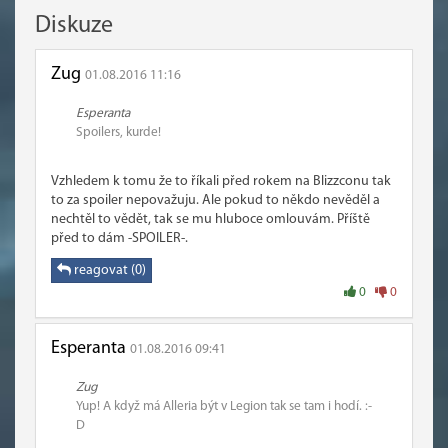
Diskuze
Zug
01.08.2016 11:16
Esperanta
Spoilers, kurde!
Vzhledem k tomu že to říkali před rokem na Blizzconu tak
to za spoiler nepovažuju. Ale pokud to někdo nevěděl a
nechtěl to vědět, tak se mu hluboce omlouvám. Příště
před to dám -SPOILER-.
reagovat (0)
0
0
Esperanta
01.08.2016 09:41
Zug
Yup! A když má Alleria být v Legion tak se tam i hodí. :-
D