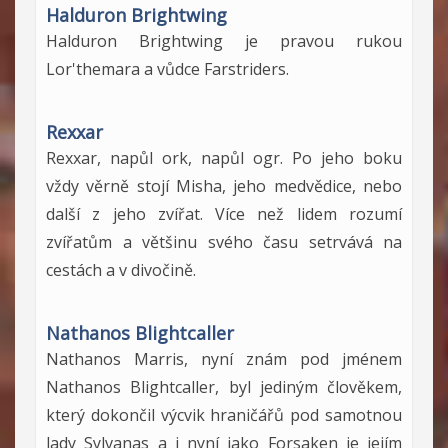
Halduron Brightwing
Halduron Brightwing je pravou rukou
Lor'themara a vůdce Farstriders.
Rexxar
Rexxar, napůl ork, napůl ogr. Po jeho boku
vždy věrně stojí Misha, jeho medvědice, nebo
další z jeho zvířat. Více než lidem rozumí
zvířatům a většinu svého času setrvává na
cestách a v divočině.
Nathanos Blightcaller
Nathanos Marris, nyní znám pod jménem
Nathanos Blightcaller, byl jediným člověkem,
který dokončil výcvik hraničářů pod samotnou
lady Sylvanas a i nyní jako Forsaken je jejím