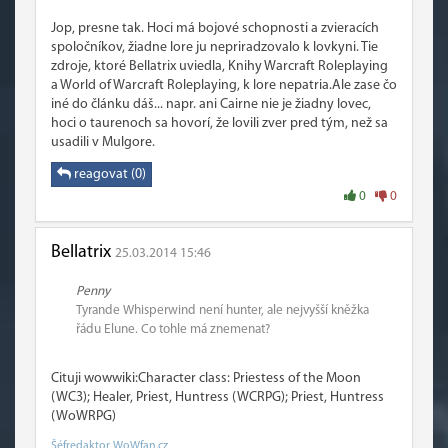
Jop, presne tak. Hoci má bojové schopnosti a zvieracích
spoločníkov, žiadne lore ju nepriradzovalo k lovkyni. Tie
zdroje, ktoré Bellatrix uviedla, Knihy Warcraft Roleplaying
a World of Warcraft Roleplaying, k lore nepatria.Ale zase čo
iné do článku dáš... napr. ani Cairne nie je žiadny lovec,
hoci o taurenoch sa hovorí, že lovili zver pred tým, než sa
usadili v Mulgore.
reagovat (0)
0
0
Bellatrix
25.03.2014 15:46
Penny
Tyrande Whisperwind není hunter, ale nejvyšší kněžka
řádu Elune. Co tohle má znemenat?
Cituji wowwiki:Character class: Priestess of the Moon
(WC3); Healer, Priest, Huntress (WCRPG); Priest, Huntress
(WoWRPG)
Šéfredaktor WoWfan.cz