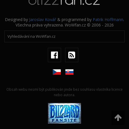
Designed by
Jaroslav Kovář
& programmed by
Patrik Hoffmann
.
Všechna práva vyhrazena. WoWfan.cz © 2006 - 2026
Obsah webu nesmí být publikován jinde bez souhlasu vlastníka licence
nebo autora.