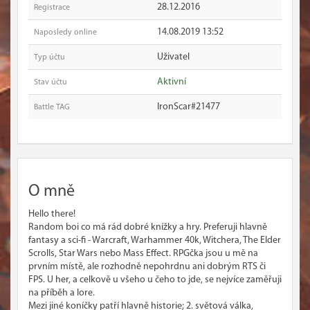
28.12.2016
Registrace
14.08.2019 13:52
Naposledy online
Uživatel
Typ účtu
Aktivní
Stav účtu
IronScar#21477
Battle TAG
O mně
Hello there!
Random boi co má rád dobré knížky a hry. Preferuji hlavně
fantasy a sci-fi - Warcraft, Warhammer 40k, Witchera, The Elder
Scrolls, Star Wars nebo Mass Effect. RPGčka jsou u mě na
prvním místě, ale rozhodně nepohrdnu ani dobrým RTS či
FPS. U her, a celkově u všeho u čeho to jde, se nejvíce zaměřuji
na příběh a lore.
Mezi jiné koníčky patří hlavně historie; 2. světová válka,