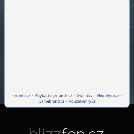
Fortnite.cz
·
Playbattlegrounds.cz
·
Gwent.cz
·
Neophyte.cz
·
Gamebrand.cz
·
Kouzelnehry.cz