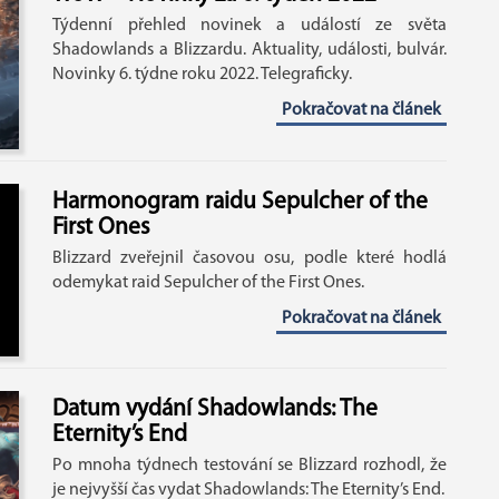
Týdenní přehled novinek a událostí ze světa
Shadowlands a Blizzardu. Aktuality, události, bulvár.
Novinky 6. týdne roku 2022. Telegraficky.
Pokračovat na článek
Harmonogram raidu Sepulcher of the
First Ones
Blizzard zveřejnil časovou osu, podle které hodlá
odemykat raid Sepulcher of the First Ones.
Pokračovat na článek
Datum vydání Shadowlands: The
Eternity’s End
Po mnoha týdnech testování se Blizzard rozhodl, že
je nejvyšší čas vydat Shadowlands: The Eternity’s End.