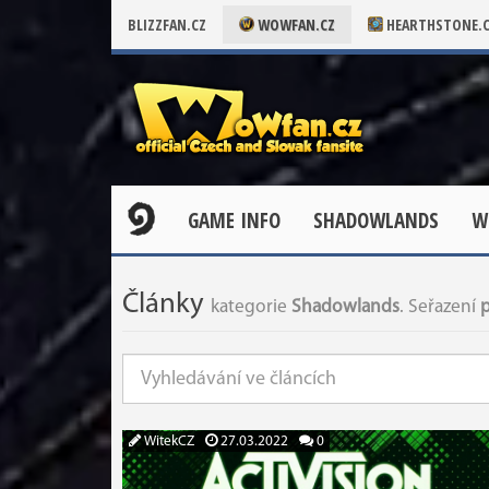
BLIZZFAN.CZ
WOWFAN.CZ
HEARTHSTONE.
GAME INFO
SHADOWLANDS
W
Články
kategorie
Shadowlands
. Seřazení
p
WitekCZ
27.03.2022
0