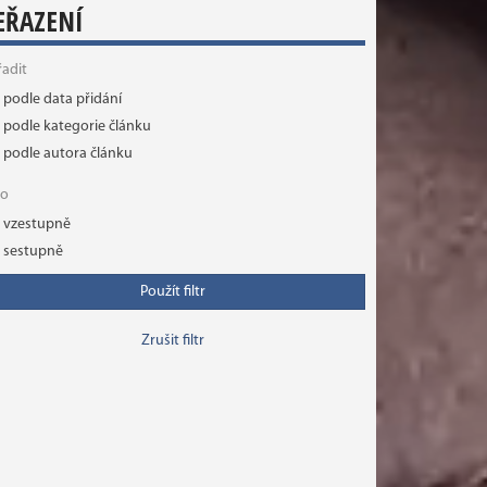
EŘAZENÍ
řadit
podle data přidání
podle kategorie článku
podle autora článku
ko
vzestupně
sestupně
Použít filtr
Zrušit filtr