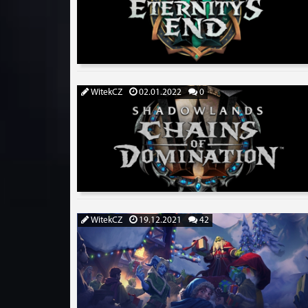
WitekCZ
02.01.2022
0
WitekCZ
19.12.2021
42