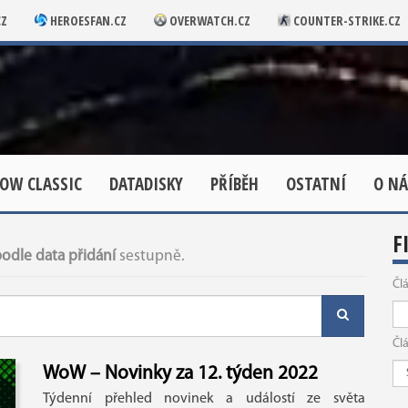
CZ
HEROESFAN.CZ
OVERWATCH.CZ
COUNTER-STRIKE.CZ
OW CLASSIC
DATADISKY
PŘÍBĚH
OSTATNÍ
O NÁ
F
odle data přidání
sestupně.
Čl
Čl
WoW – Novinky za 12. týden 2022
Týdenní přehled novinek a událostí ze světa