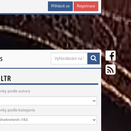
Přihlásit se
Registrace
S
ILTR
ánky podle autora
ánky podle kategorie