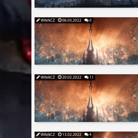
WitekCZ
06.03.2022
0
WitekCZ
20.02.2022
11
WitekCZ
13.02.2022
4