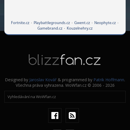
Fortnite.cz
·
Playbattlegrounds.cz
·
Gwent.cz
·
Neophyte.cz
·
Gamebrand.cz
·
Kouzelnehry.cz
Designed by
Jaroslav Kovář
& programmed by
Patrik Hoffmann
.
Všechna práva vyhrazena. WoWfan.cz © 2006 - 2026