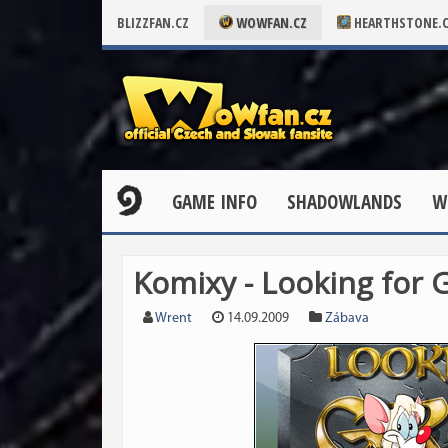
BLIZZFAN.CZ
WOWFAN.CZ
HEARTHSTONE.
GAME INFO
SHADOWLANDS
W
Komixy - Looking for 
Wrent
14.09.2009
Zábava