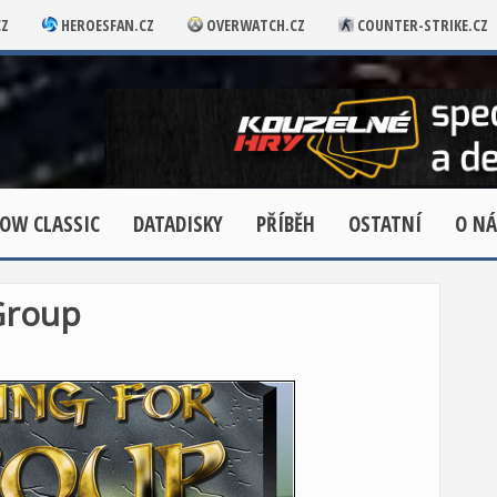
CZ
HEROESFAN.CZ
OVERWATCH.CZ
COUNTER-STRIKE.CZ
OW CLASSIC
DATADISKY
PŘÍBĚH
OSTATNÍ
O NÁ
Group