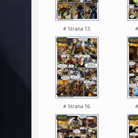
# Strana 13.
#
# Strana 16.
#