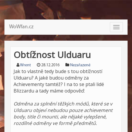
WoWfan.cz
Toggle
navigati
Obtížnost Ulduaru
Wrent
28.12.2016
Nezařazené
Jak to vlastně tedy bude s tou obtížností
Ulduaru? A jaké budou odměny za
Achievementy tamtéž? I na to se ptali lidé
Blizzardu a tady máme odpověď:
Odměna za splnění těžkých módů, které se v
Ulduaru objeví nebudou pouze achievement
body, title či mounti, ale nějaké vylepšené,
rozdílné odměny ve formě předmětů.