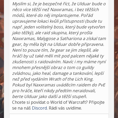
Myslím si, že je bezpečné říct, že Ulduar bude o
něco více těžší než Naxxramas, i bez těžších
módů, které do něj implantujeme. Pořád
upravujeme lokaci kvůli přístupnosti (bude tu
např. jeden volitelný boss, který bude vytvořen
jako těžký), ale raid skupina, který prošla
Naxxramas, Malygose a Sathariona a získal tam
gear, by měla být na Ulduar dobře připravena.
Není to pouze tím, že gear se jim zlepšíl, ale
hráči by už také měli mít pod palcem nějaké ty
zkušenosti s raidováním. Navíc i my máme nyní
mnohem přesnější obraz o tom co guildy
zvládnou, jako heal, damage a tankování, lepší
než před vydáním Wrath of the Lich King.
Pokud byl Naxxramas uváděcím raidem do PvE
pro hráče, kteří nikdy předtím neraidovali,
berte Ulduar jako další a těžší stupeň.
Chcete si povídat o World of Warcraft? Připojte
se na náš
Discord
. Rádi vás uvidíme.