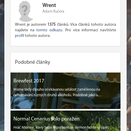
Wrent
Adam Kučera
Wrent je autorem
1375
článků. Více článků tohoto autora
najdete na
tomto odkazu
. Pro více informací navštivte
profil
tohoto autora.
Podobné články
Brewfest 2017
Máme tady dlouho očekávanou událost zaměřenou na
ochutnávání různých druhů alkoholu. Podobně jako u…
Normal Cenarius solo poražen
Hráč Mionee, který hrdě reprezentuje demon huntery, opět