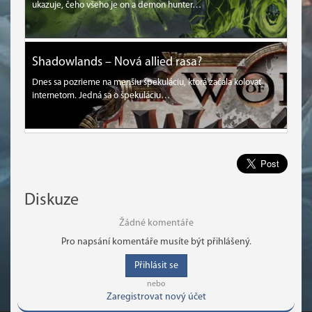
ukazuje, čeho všeho je on a demon hunter…
Shadowlands – Nová allied rasa?
Dnes sa pozrieme na menšiu špekuláciu, ktorá začala kolovať
internetom. Jedná sa o špekuláciu…
Diskuze
Žádné komentáře
Pro napsání komentáře musíte být přihlášený.
Přihlásit se
nebo
Zaregistrovat nový účet