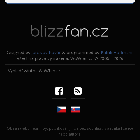
Designed by
Jaroslav Kovář
& programmed by
Patrik Hoffmann
.
Všechna práva vyhrazena. WoWfan.cz © 2006 - 2026
Obsah webu nesmí být publikován jinde bez souhlasu vlastníka licence
nebo autora.