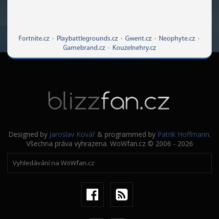
Fortnite.cz
·
Playbattlegrounds.cz
·
Gwent.cz
·
Neophyte.cz
·
Gamebrand.cz
·
Kouzelnehry.cz
Designed by
Jaroslav Kovář
& programmed by
Patrik Hoffmann
.
Všechna práva vyhrazena. WoWfan.cz © 2006 - 2026