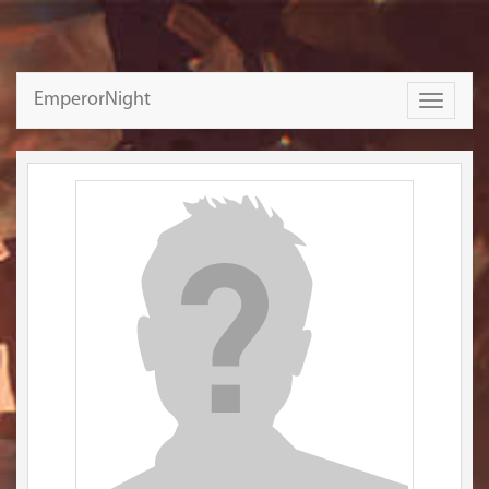
EmperorNight
Toggle
navigati