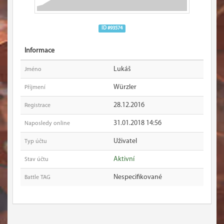
ID #93574
Informace
Lukáš
Jméno
Würzler
Příjmení
28.12.2016
Registrace
31.01.2018 14:56
Naposledy online
Uživatel
Typ účtu
Aktivní
Stav účtu
Nespecifikované
Battle TAG