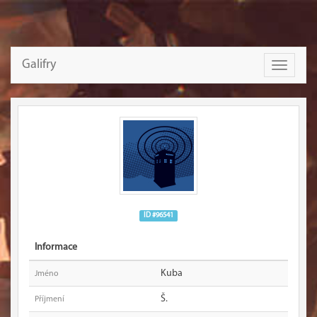
Galifry
Toggle
navigati
ID #96541
Informace
Kuba
Jméno
Š.
Příjmení