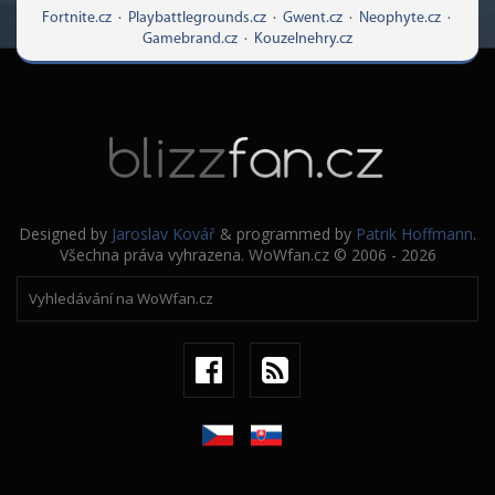
Fortnite.cz
·
Playbattlegrounds.cz
·
Gwent.cz
·
Neophyte.cz
·
Gamebrand.cz
·
Kouzelnehry.cz
Designed by
Jaroslav Kovář
& programmed by
Patrik Hoffmann
.
Všechna práva vyhrazena. WoWfan.cz © 2006 - 2026