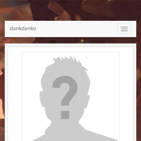
dankdanko
Toggle
navigati