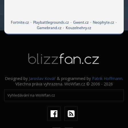
Fortnite.cz
·
Playbattlegrounds.cz
·
Gwent.cz
·
Neophyte.cz
·
Gamebrand.cz
·
Kouzelnehry.cz
Designed by
Jaroslav Kovář
& programmed by
Patrik Hoffmann
.
Všechna práva vyhrazena. WoWfan.cz © 2006 - 2026