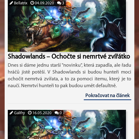
Bellatrix
04.09.2020
3
Shadowlands – Ochočte si nemrtvé zvířátko
Dnes si dáme jednu starší "novinku", která zapadla, ale řadu
hráčů jistě potěší. V Shadowlands si budou hunteři moci
ochočit nemrtvá zvířata, a to za pomoci itemu, který je to
naučí. Nemrtví hunteři to pak budou umět defaultně.
Pokračovat na článek
Galifry
16.05.2020
0