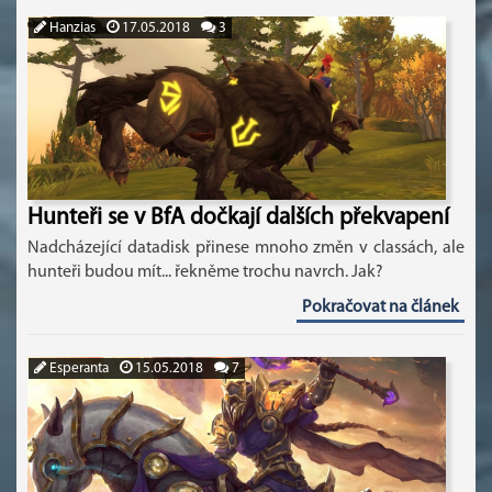
Hanzias
17.05.2018
3
Hunteři se v BfA dočkají dalších překvapení
Nadcházející datadisk přinese mnoho změn v classách, ale
hunteři budou mít... řekněme trochu navrch. Jak?
Pokračovat na článek
Esperanta
15.05.2018
7