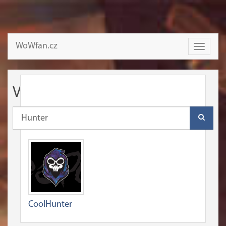
WoWfan.cz
Toggle
navigati
Vyhledávání
dotaz: "Hunter"
CoolHunter