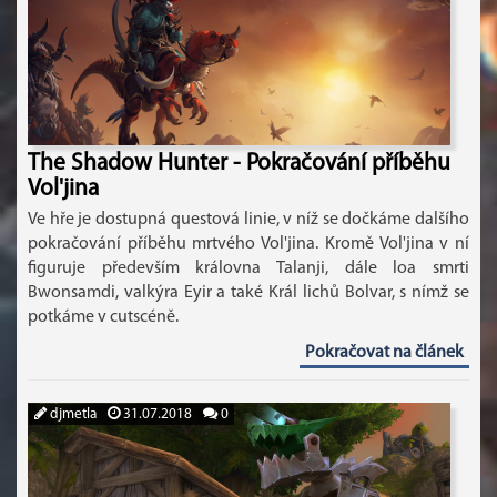
The Shadow Hunter - Pokračování příběhu
Vol'jina
Ve hře je dostupná questová linie, v níž se dočkáme dalšího
pokračování příběhu mrtvého Vol'jina. Kromě Vol'jina v ní
figuruje především královna Talanji, dále loa smrti
Bwonsamdi, valkýra Eyir a také Král lichů Bolvar, s nímž se
potkáme v cutscéně.
Pokračovat na článek
djmetla
31.07.2018
0