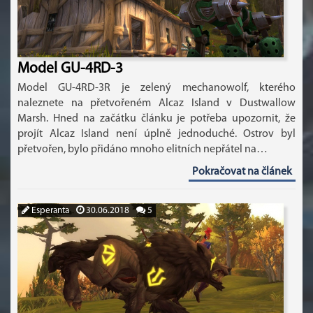
Model GU-4RD-3
Model GU-4RD-3R je zelený mechanowolf, kterého
naleznete na přetvořeném Alcaz Island v Dustwallow
Marsh. Hned na začátku článku je potřeba upozornit, že
projít Alcaz Island není úplně jednoduché. Ostrov byl
přetvořen, bylo přidáno mnoho elitních nepřátel na…
Pokračovat na článek
Esperanta
30.06.2018
5