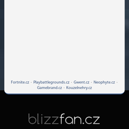
Fortnite.cz
·
Playbattlegrounds.cz
·
Gwent.cz
·
Neophyte.cz
·
Gamebrand.cz
·
Kouzelnehry.cz