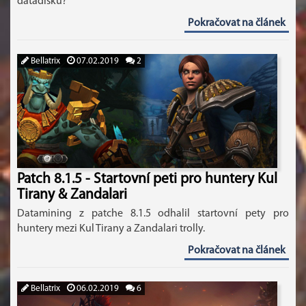
datadisku?
Pokračovat na článek
Bellatrix
07.02.2019
2
Patch 8.1.5 - Startovní peti pro huntery Kul
Tirany & Zandalari
Datamining z patche 8.1.5 odhalil startovní pety pro
huntery mezi Kul Tirany a Zandalari trolly.
Pokračovat na článek
Bellatrix
06.02.2019
6