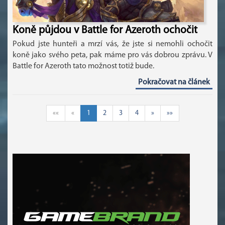
Koně půjdou v Battle for Azeroth ochočit
Pokud jste hunteři a mrzí vás, že jste si nemohli ochočit
koně jako svého peta, pak máme pro vás dobrou zprávu. V
Battle for Azeroth tato možnost totiž bude.
Pokračovat na článek
««
«
1
2
3
4
»
»»