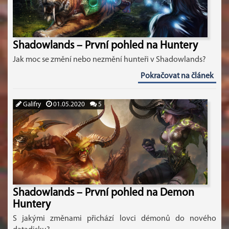
Shadowlands – První pohled na Huntery
Jak moc se změní nebo nezmění hunteři v Shadowlands?
Pokračovat na článek
Galifry
01.05.2020
5
Shadowlands – První pohled na Demon
Huntery
S jakými změnami přichází lovci démonů do nového