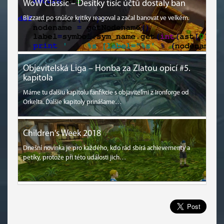
WoW Classic – Desítky tisíc účtů dostaly ban
Blizzard po snůšce kritiky reagoval a začal banovat ve velkém.
Objevitelská Liga – Honba za Zlatou opicí #5.
kapitola
Máme tu ďalšiu kapitolu fanfikcie s objaviteľmi z Ironforge od
Orkelta. Ďalšie kapitoly prinášame…
Children's Week 2018
Dnešní novinka je pro každého, kdo rád sbírá achievementy a
petíky, protože při této události jich…