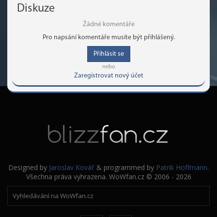
Diskuze
Žádné komentáře
Pro napsání komentáře musíte být přihlášený.
Přihlásit se
nebo
Zaregistrovat nový účet
Designed by
Jaroslav Kovář
& programmed by
Patrik Hoffmann
.
Všechna práva vyhrazena. WoWfan.cz © 2006 - 2026