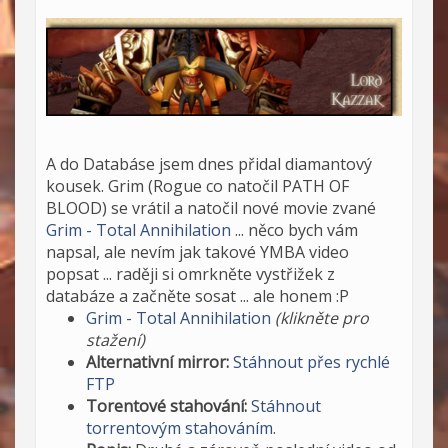
A do Databáse jsem dnes přidal diamantový
kousek. Grim (Rogue co natočil PATH OF
BLOOD) se vrátil a natočil nové movie zvané
Grim - Total Annihilation
... něco bych vám
napsal, ale nevím jak takové YMBA video
popsat ... raději si omrkněte vystřižek z
databáze a začněte sosat ... ale honem :P
Grim - Total Annihilation
(klikněte pro
stažení)
Alternativní mirror:
Stáhnout přes rychlé
FTP
Torentové stahování:
Stáhnout
torrentovým stahováním
.