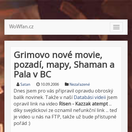
WoWfan.cz
Toggle
navigati
Grimovo nové movie,
pozadí, mapy, Shaman a
Pala v BC
Satan
10.09.2006
Nezařazené
Dnes jsem pro vás připravil opravdu obroský
balík novinek. Takže v naší
Databási videii
jsem
opravil link na video
Risen - Kazzak atempt
...
díky svejdickovi ze oznamil nefunkční link ... teď
je video u nás na FTP, takže už bude přístupné
pořád :)