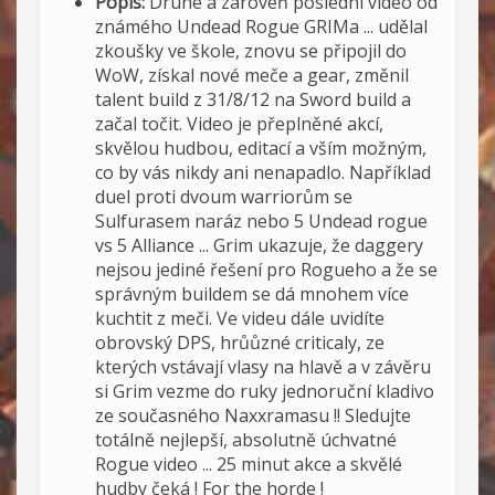
Popis:
Druhé a zároveň poslední video od
známého Undead Rogue GRIMa ... udělal
zkoušky ve škole, znovu se připojil do
WoW, získal nové meče a gear, změnil
talent build z 31/8/12 na Sword build a
začal točit. Video je přeplněné akcí,
skvělou hudbou, editací a vším možným,
co by vás nikdy ani nenapadlo. Například
duel proti dvoum warriorům se
Sulfurasem naráz nebo 5 Undead rogue
vs 5 Alliance ... Grim ukazuje, že daggery
nejsou jediné řešení pro Rogueho a že se
správným buildem se dá mnohem více
kuchtit z meči. Ve videu dále uvidíte
obrovský DPS, hrůůzné criticaly, ze
kterých vstávají vlasy na hlavě a v závěru
si Grim vezme do ruky jednoruční kladivo
ze současného Naxxramasu !! Sledujte
totálně nejlepší, absolutně úchvatné
Rogue video ... 25 minut akce a skvělé
hudby čeká ! For the horde !