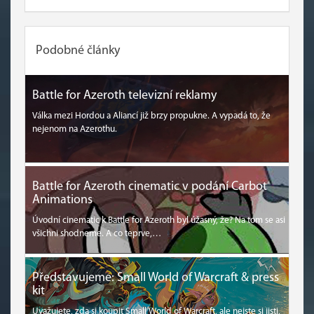
Podobné články
Battle for Azeroth televizní reklamy
Válka mezi Hordou a Aliancí již brzy propukne. A vypadá to, že
nejenom na Azerothu.
Battle for Azeroth cinematic v podání Carbot
Animations
Úvodní cinematic k Battle for Azeroth byl úžasný, že? Na tom se asi
všichni shodneme. A co teprve,…
Představujeme: Small World of Warcraft & press
kit
Uvažujete, zda si koupit Small World of Warcraft, ale nejste si jisti,