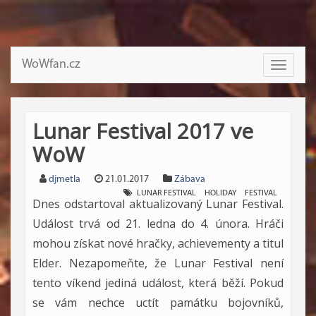
WoWfan.cz
Toggle
navigati
Lunar Festival 2017 ve
WoW
djmetla
21.01.2017
Zábava
LUNAR FESTIVAL
HOLIDAY
FESTIVAL
Dnes odstartoval aktualizovaný Lunar Festival.
Událost trvá od 21. ledna do 4. února. Hráči
mohou získat nové hračky, achievementy a titul
Elder. Nezapomeňte, že Lunar Festival není
tento víkend jediná událost, která běží. Pokud
se vám nechce uctít památku bojovníků,