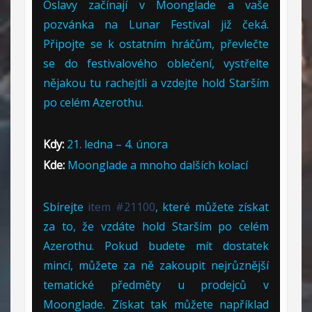
Oslavy začínají v Moonglade a vaše
pozvánka na Lunar Festival již čeká.
Připojte se k ostatním hráčům, převlečte
se do festivalového oblečení, vystřelte
nějakou tu rachejtli a vzdejte hold Starším
po celém Azerothu.
Kdy:
21. ledna – 4. února
Kde:
Moonglade a mnoho dalších kolací
Sbírejte
item #21100
, které můžete získat
za to, že vzdáte hold Starším po celém
Azerothu. Pokud budete mít dostatek
mincí, můžete za ně zakoupit nejrůznější
tematické předměty u prodejců v
Moonglade. Získat tak můžete například