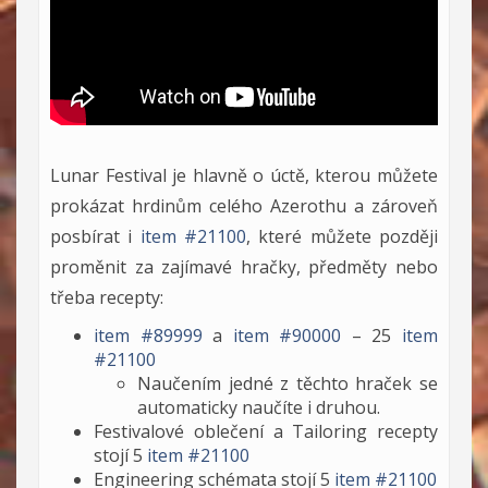
Lunar Festival je hlavně o úctě, kterou můžete
prokázat hrdinům celého Azerothu a zároveň
posbírat i
item #21100
, které můžete později
proměnit za zajímavé hračky, předměty nebo
třeba recepty:
item #89999
a
item #90000
– 25
item
#21100
Naučením jedné z těchto hraček se
automaticky naučíte i druhou.
Festivalové oblečení a Tailoring recepty
stojí 5
item #21100
Engineering schémata stojí 5
item #21100