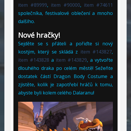
item #89999
,
item #90000
,
item #74611
společníka, festivalové oblečení a mnoho
dalšího.
Nové hračky!
Sejděte se s přáteli a pořiďte si nový
kostým, který se skládá z
item #143827
,
item #143828
a
item #143829
, a vytvořte
dlouhého draka po celém městě! Sežeňte
dostatek částí Dragon Body Costume a
zjistěte, kolik je zapotřebí hráčů k tomu,
abyste byli kolem celého Dalaranu!