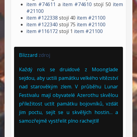
item #74611
a
item #74610
stojí 50
item
#21100
item #122338
stojí 40
item #21100
item #122340
stojí 75
item #21100
item #116172
stojí 1
item #21100
Blizzard
zdroj
Každý rok se druidové z Moonglade
sejdou, aby uctili památku velkého vítězství
nad starověkým zlem. V průběhu Lunar
Festivalu mají obyvatelé Azerothu skvělou
příležitost uctít památku bojovníků, vzdát
jim poctu, sejít se u skvělých hostin… a
samozřejmě vystřelit plno rachejtlí!