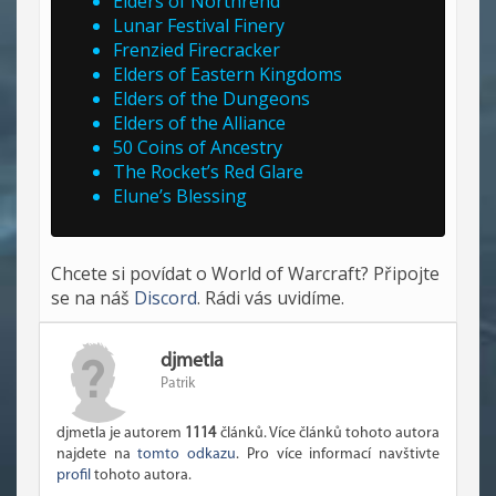
Elders of Northrend
Lunar Festival Finery
Frenzied Firecracker
Elders of Eastern Kingdoms
Elders of the Dungeons
Elders of the Alliance
50 Coins of Ancestry
The Rocket’s Red Glare
Elune’s Blessing
Chcete si povídat o World of Warcraft? Připojte
se na náš
Discord
. Rádi vás uvidíme.
djmetla
Patrik
djmetla je autorem
1114
článků. Více článků tohoto autora
najdete na
tomto odkazu
. Pro více informací navštivte
profil
tohoto autora.