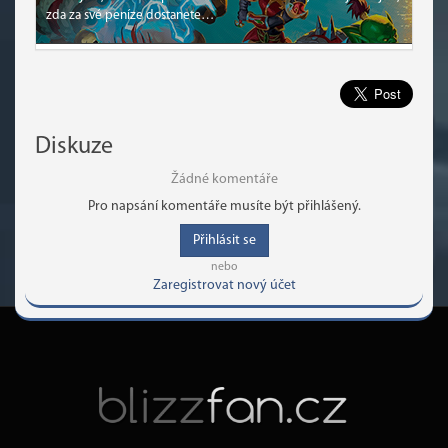
zda za své peníze dostanete…
Diskuze
Žádné komentáře
Pro napsání komentáře musíte být přihlášený.
Přihlásit se
nebo
Zaregistrovat nový účet