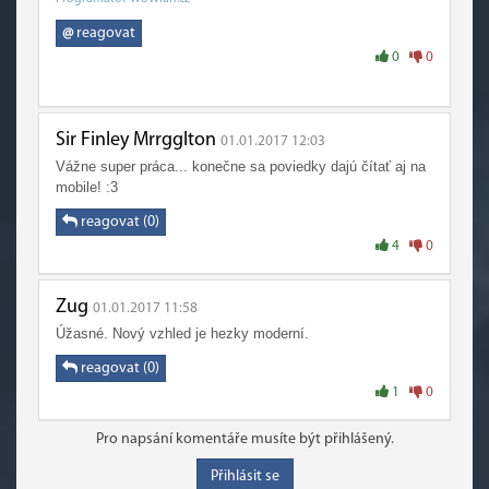
@
reagovat
0
0
Sir Finley Mrrgglton
01.01.2017 12:03
Vážne super práca... konečne sa poviedky dajú čítať aj na
mobile! :3
reagovat (0)
4
0
Zug
01.01.2017 11:58
Úžasné. Nový vzhled je hezky moderní.
reagovat (0)
1
0
Pro napsání komentáře musíte být přihlášený.
Přihlásit se