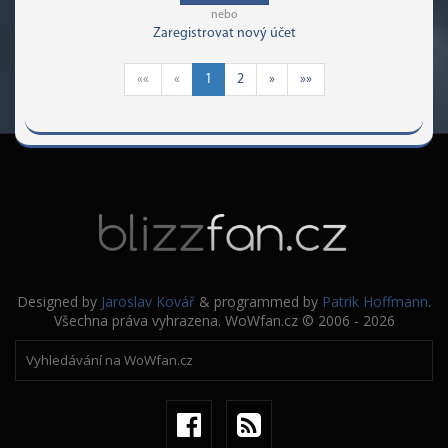
nebo
Zaregistrovat nový účet
««
«
1
2
»
»»
Designed by
Jaroslav Kovář
& programmed by
Patrik Hoffmann
.
Všechna práva vyhrazena. WoWfan.cz © 2006 - 2026