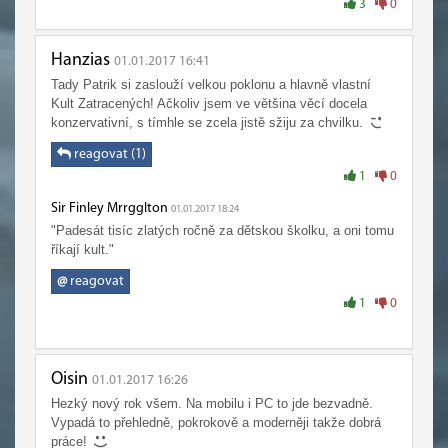
3
0
Hanzias
01.01.2017 16:41
Tady Patrik si zaslouží velkou poklonu a hlavně vlastní
Kult Zatracených! Ačkoliv jsem ve většina věcí docela
konzervativní, s tímhle se zcela jistě sžiju za chvilku.
reagovat (1)
1
0
Sir Finley Mrrgglton
01.01.2017 18:24
"Padesát tisíc zlatých ročně za dětskou školku, a oni tomu
říkají kult."
@
reagovat
1
0
Oisin
01.01.2017 16:26
Hezký nový rok všem. Na mobilu i PC to jde bezvadně.
Vypadá to přehledně, pokrokově a moderněji takže dobrá
práce!