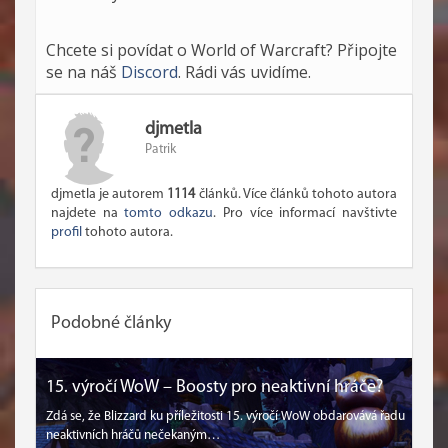
Chcete si povídat o World of Warcraft? Připojte
se na náš
Discord
. Rádi vás uvidíme.
djmetla
Patrik
djmetla je autorem
1114
článků. Více článků tohoto autora
najdete na
tomto odkazu
. Pro více informací navštivte
profil
tohoto autora.
Podobné články
15. výročí WoW – Boosty pro neaktivní hráče?
Zdá se, že Blizzard ku příležitosti 15. výročí WoW obdarovává řadu
neaktivních hráčů nečekaným…