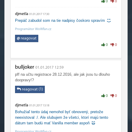
0
0
djmetla
01.01.2017 17:30
Prepáč zabudol som na tie nadpisy čoskoro spravím
Programátor WoWfan.cz
@
reagovat
0
0
bulljoker
01.01.2017 12:59
pff na učtu registrace 28.12.2016, ale jak jsou tu dlouho
doopravy!?
reagovat (1)
0
0
djmetla
01.01.2017 13:18
Bohužiaľ tento údaj nemohol byť obnovený, pretože
neexistoval :/. Ale slubujem že všetci, ktorí majú tento
dátum tam budú mať Vanilla member aspoň
Programátor WoWfan.cz