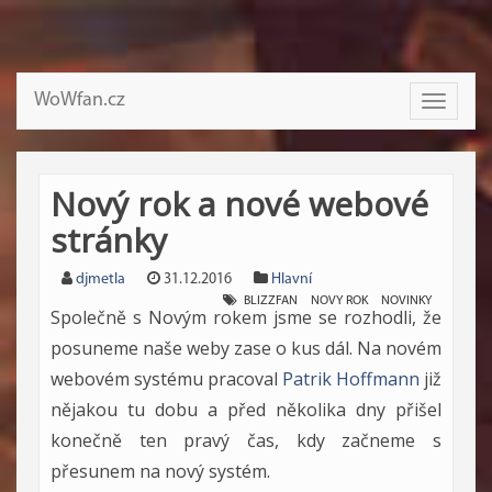
WoWfan.cz
Toggle
navigati
Nový rok a nové webové
stránky
djmetla
31.12.2016
Hlavní
BLIZZFAN
NOVY ROK
NOVINKY
Společně s Novým rokem jsme se rozhodli, že
posuneme naše weby zase o kus dál. Na novém
webovém systému pracoval
Patrik Hoffmann
již
nějakou tu dobu a před několika dny přišel
konečně ten pravý čas, kdy začneme s
přesunem na nový systém.