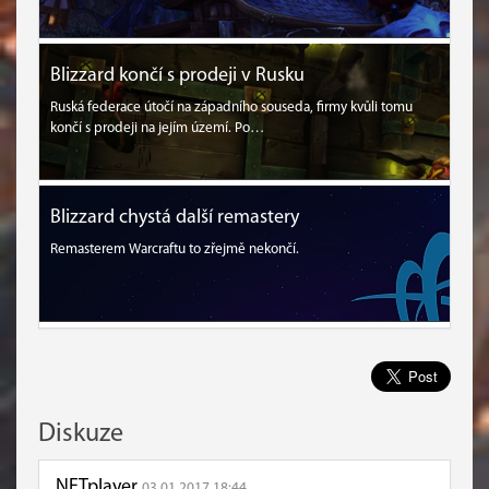
Blizzard končí s prodeji v Rusku
Ruská federace útočí na západního souseda, firmy kvůli tomu
končí s prodeji na jejím území. Po…
Blizzard chystá další remastery
Remasterem Warcraftu to zřejmě nekončí.
Diskuze
NETplayer
03.01.2017 18:44