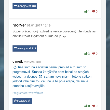
reagovat (0)
1
0
morver
01.01.2017 16:19
Super práce, nový vzhled je velice povedený. Jen bude asi
chvilku trvat zvyknout si kde co je
reagovat (1)
3
0
djmetla
01.01.2017 16:41
tiež som na začiatku nemal prehľad a to som to
programoval. Sranda že týždňe som behal po starých
weboch a dodnes
sa tam nevyznám. Toto je celkom
jednoduché plní to účel. no je to prvá etapa, ďaľšia je
omnoho zaujímavejšia.
Programátor WoWfan.cz
@
reagovat
0
0