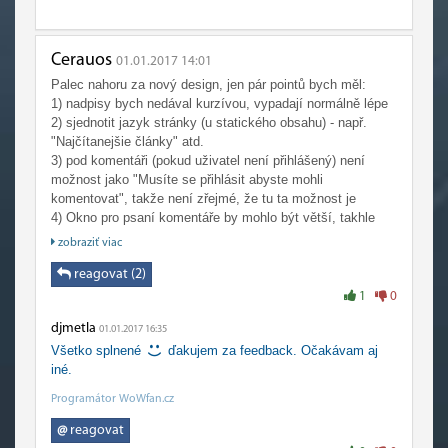
Cerauos
01.01.2017 14:01
Palec nahoru za nový design, jen pár pointů bych měl:
1) nadpisy bych nedával kurzívou, vypadají normálně lépe
2) sjednotit jazyk stránky (u statického obsahu) - např.
"Najčítanejšie články" atd.
3) pod komentáři (pokud uživatel není přihlášený) není
možnost jako "Musíte se přihlásit abyste mohli
komentovat", takže není zřejmé, že tu ta možnost je
4) Okno pro psaní komentáře by mohlo být větší, takhle
jdou přečíst jen 2 řádky a člověk musí zbytečně scrollovat
zobraziť viac
Šťastný Nový rok i Vám :-))
reagovat (2)
1
0
djmetla
01.01.2017 16:35
Všetko splnené
ďakujem za feedback. Očakávam aj
iné.
Programátor WoWfan.cz
@
reagovat