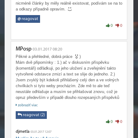
nicméně články by měly reálně existovat, podívám se na to
a odkazy případně opravím.
@
reagovat
0
0
MPosp
03.01.2017 08:20
Pěkné a přehledné, dobrá práce
)
Mám dvě připomínky : 1.) ač v diskusním příspěvku
(komentáři) odřádkuji, po jeho uložení a zveřejnění takto
vytvořené odstavce zmizí a text se slije do jednoho. 2.)
Jsem zvyklý být kdekoli přihlášený celý den a ve volných
chvilkách si tyto weby procházím. Zde mě to ale teď
neustále odhlašuje a musím se přihlašovat znovu, což je
opruz především v případě dlouho rozepsaných příspěvků
...
zobraziť viac
reagovat (2)
0
0
djmetla
03.01.2017 12:07