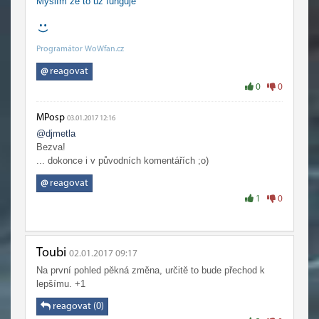
Myslím že to už funguje
Programátor WoWfan.cz
@
reagovat
0
0
MPosp
03.01.2017 12:16
@djmetla
Bezva!
... dokonce i v původních komentářích ;o)
@
reagovat
1
0
Toubi
02.01.2017 09:17
Na první pohled pěkná změna, určitě to bude přechod k
lepšímu. +1
reagovat (0)