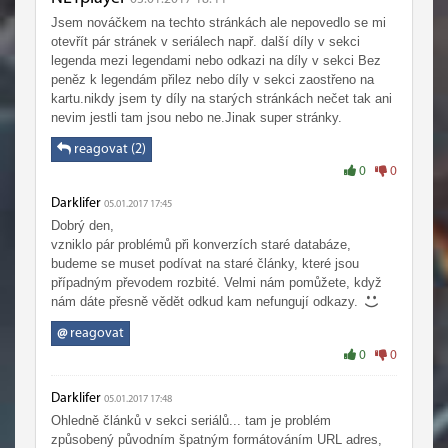
Jsem nováčkem na techto stránkách ale nepovedlo se mi
otevřít pár stránek v seriálech např. další díly v sekci
legenda mezi legendami nebo odkazi na díly v sekci Bez
peněz k legendám přilez nebo díly v sekci zaostřeno na
kartu.nikdy jsem ty díly na starých stránkách nečet tak ani
nevim jestli tam jsou nebo ne.Jinak super stránky.
reagovat (2)
0
0
Darklifer
05.01.2017 17:45
Dobrý den,
vzniklo pár problémů při konverzích staré databáze,
budeme se muset podívat na staré články, které jsou
případným převodem rozbité. Velmi nám pomůžete, když
nám dáte přesně vědět odkud kam nefungují odkazy.
@
reagovat
0
0
Darklifer
05.01.2017 17:48
Ohledně článků v sekci seriálů... tam je problém
způsobený původním špatným formátováním URL adres,