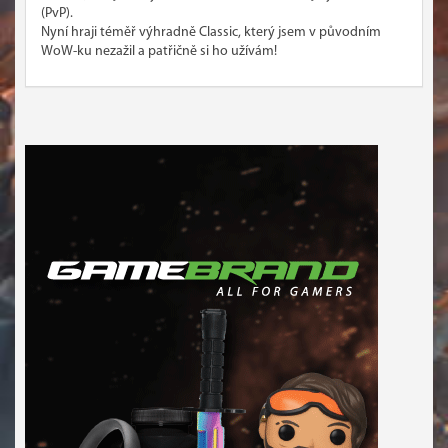
(PvP).
Nyní hraji téměř výhradně Classic, který jsem v původním
WoW-ku nezažil a patřičně si ho užívám!