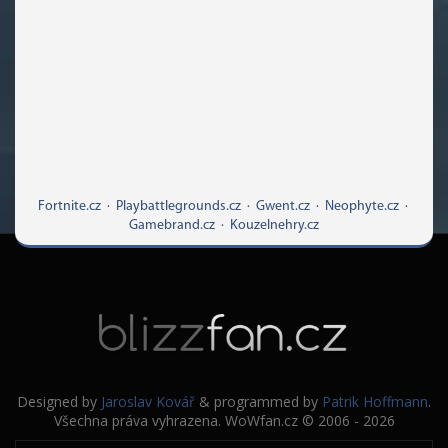
Fortnite.cz
·
Playbattlegrounds.cz
·
Gwent.cz
·
Neophyte.cz
·
Gamebrand.cz
·
Kouzelnehry.cz
Designed by
Jaroslav Kovář
& programmed by
Patrik Hoffmann
.
Všechna práva vyhrazena. WoWfan.cz © 2006 - 2026