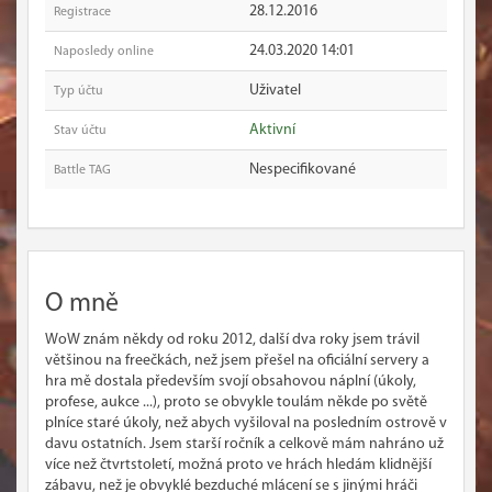
28.12.2016
Registrace
24.03.2020 14:01
Naposledy online
Uživatel
Typ účtu
Aktivní
Stav účtu
Nespecifikované
Battle TAG
O mně
WoW znám někdy od roku 2012, další dva roky jsem trávil
většinou na freečkách, než jsem přešel na oficiální servery a
hra mě dostala především svojí obsahovou náplní (úkoly,
profese, aukce ...), proto se obvykle toulám někde po světě
plníce staré úkoly, než abych vyšiloval na posledním ostrově v
davu ostatních. Jsem starší ročník a celkově mám nahráno už
více než čtvrtstoletí, možná proto ve hrách hledám klidnější
zábavu, než je obvyklé bezduché mlácení se s jinými hráči