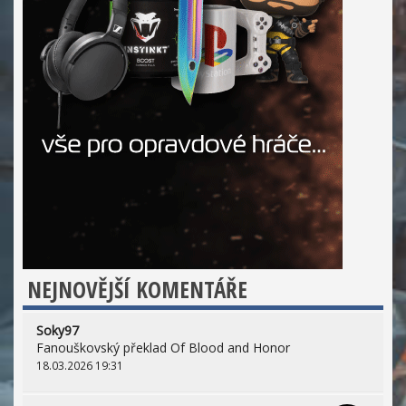
NEJNOVĚJŠÍ KOMENTÁŘE
Soky97
Fanouškovský překlad Of Blood and Honor
18.03.2026 19:31