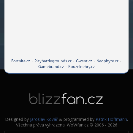
Fortnite.cz
·
Playbattlegrounds.cz
·
Gwent.cz
·
Neophyte.cz
·
Gamebrand.cz
·
Kouzelnehry.cz
Designed by
Jaroslav Kovář
& programmed by
Patrik Hoffmann
.
Všechna práva vyhrazena. WoWfan.cz © 2006 - 2026