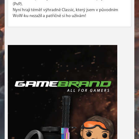
(PvP).
Nyní hraji téměř výhradně Classic, který jsem v původním
WoW-ku nezažil a patřičně si ho užívám!