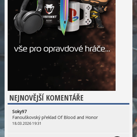
NEJNOVĚJŠÍ KOMENTÁŘE
Soky97
Fanouškovský překlad Of Blood and Honor
18.03.2026 19:31