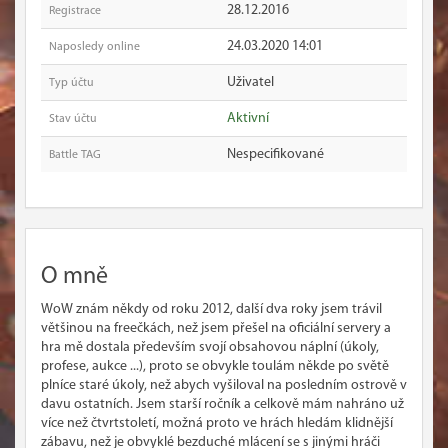
28.12.2016
Registrace
24.03.2020 14:01
Naposledy online
Uživatel
Typ účtu
Aktivní
Stav účtu
Nespecifikované
Battle TAG
O mně
WoW znám někdy od roku 2012, další dva roky jsem trávil
většinou na freečkách, než jsem přešel na oficiální servery a
hra mě dostala především svojí obsahovou náplní (úkoly,
profese, aukce ...), proto se obvykle toulám někde po světě
plníce staré úkoly, než abych vyšiloval na posledním ostrově v
davu ostatních. Jsem starší ročník a celkově mám nahráno už
více než čtvrtstoletí, možná proto ve hrách hledám klidnější
zábavu, než je obvyklé bezduché mlácení se s jinými hráči