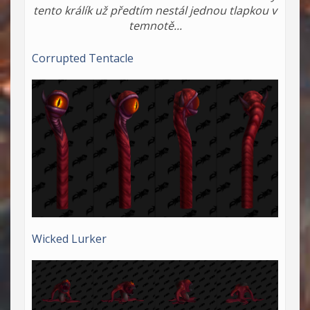
tento králík už předtím nestál jednou tlapkou v
temnotě...
Corrupted Tentacle
Wicked Lurker