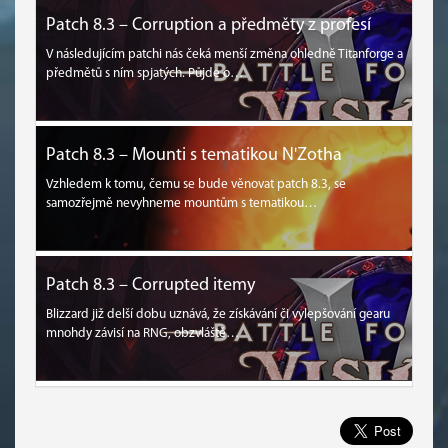
Patch 8.3 – Corruption a předměty z profesí
V následujícím patchi nás čeká menší změna ohledně Titanforge a
předmětů s ním spjatých. Půjde o…
Patch 8.3 – Mounti s tematikou N'Zotha
Vzhledem k tomu, čemu se bude věnovat patch 8.3, se
samozřejmě nevyhneme mountům s tematikou…
Patch 8.3 – Corrupted itemy
Blizzard již delší dobu uznává, že získávání či vylepšování gearu
mnohdy závisí na RNG, obzvláště…