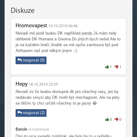
Diskuze
Hromovapest
19.10.2019 06:46
Nevadí mě jestli budou DK například pandy.Já mám tedy
oblíbené DK Humana a Gnoma.Do jiných bych nešel.Ale to
je na každém hráči.Jinahk se mě spíše zamlouvá být pod
Arthasem než pod někým jiným :-)
reagovat (0)
1
1
Hepy
18.10.2019 23:59
Nevadí mi že budou dostupné dk pro všechny rasy, jen by
nedávalo smysl aby DK mohl být mechagnom. Ale na pety
se těším ty chci určitě všechny to je jasný 😂
reagovat (2)
0
0
Batole
19.10.2019 02:30
Ono to sice vypadá zvláštně, ale bylo by to v pořádku.