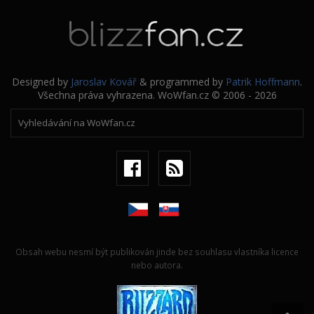
Designed by
Jaroslav Kovář
& programmed by
Patrik Hoffmann
.
Všechna práva vyhrazena. WoWfan.cz © 2006 - 2026
Obsah webu nesmí být publikován jinde bez souhlasu vlastníka licence
nebo autora.