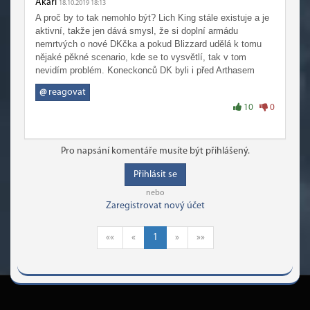
Akari
18.10.2019 18:13
A proč by to tak nemohlo být? Lich King stále existuje a je
aktivní, takže jen dává smysl, že si doplní armádu
nemrtvých o nové DKčka a pokud Blizzard udělá k tomu
nějaké pěkné scenario, kde se to vysvětlí, tak v tom
nevidím problém. Koneckonců DK byli i před Arthasem
@
reagovat
10
0
Pro napsání komentáře musíte být přihlášený.
Přihlásit se
nebo
Zaregistrovat nový účet
««
«
1
»
»»