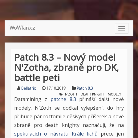
WoWfan.cz
Toggle
navigati
Patch 8.3 – Nový model
N'Zotha, zbraně pro DK,
battle peti
Bellatrix
17.10.2019
Patch 8.3
N'ZOTH
DEATH KNIGHT
MODELY
Datamining z
patche 8.3
přináší další nové
modely. N'Zoth se dočkal vylepšení, do hry
přibude pár roztomile děsivých příšerek a nové
zbraně pro death knighty naznačují, že na
spekulacích o návratu Krále lichů
přece jen