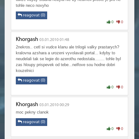
tohle neco novyho
reagovat (0)
0
0
Khorgash
03.01.2010 01:48
2nekros.. cetl si vudce klanu ale trilogii valky prastarych?
kralovna azshara a urozeni vyvolavali portal... kdyby to
neudelali tak se legie do azerothu nedostala........ tohle byl
zas hloupy prispevek od tebe...nelfove sou hodne dobri
kouzelnici
reagovat (0)
0
0
Khorgash
03.01.2010 00:29
moc pekny clanok
reagovat (0)
0
0