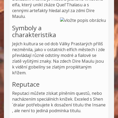
elfa, který unikl zkáze Quel'Thalasu a s
cennými artefakty hledal azyl za zdmi Dire
Maulu.
Symboly a
charakteristika
Jejich kultura se od dob Války Prastarých příliš
nezměnila, jako v ostatních elfích městech i zde
převládají různé odstíny modré a fialové se
zlatě vyšitými znaky. Na zdech Dire Maulu jsou
k vidění gobelíny se zlatým proplétaným
křížem.
Reputace
Reputaci můžete získat plněním questů, nebo
nacházením speciálních knížek. Exceled s Shen
´dralar potřebujete k dosažení titulu the Insane
, ale není to jediná podmínka titulu.