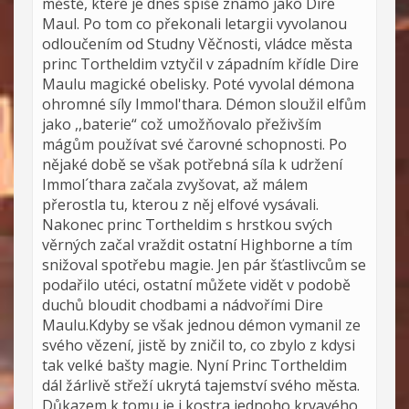
městě, které je dnes spíše známo jako Dire
Maul. Po tom co překonali letargii vyvolanou
odloučením od Studny Věčnosti, vládce města
princ Tortheldim vztyčil v západním křídle Dire
Maulu magické obelisky. Poté vyvolal démona
ohromné síly Immol'thara. Démon sloužil elfům
jako ,,baterie“ což umožňovalo přeživším
mágům používat své čarovné schopnosti. Po
nějaké době se však potřebná síla k udržení
Immol´thara začala zvyšovat, až málem
přerostla tu, kterou z něj elfové vysávali.
Nakonec princ Tortheldim s hrstkou svých
věrných začal vraždit ostatní Highborne a tím
snižoval spotřebu magie. Jen pár šťastlivcům se
podařilo utéci, ostatní můžete vidět v podobě
duchů bloudit chodbami a nádvořími Dire
Maulu.Kdyby se však jednou démon vymanil ze
svého vězení, jistě by zničil to, co zbylo z kdysi
tak velké bašty magie. Nyní Princ Tortheldim
dál žárlivě střeží ukrytá tajemství svého města.
Důkazem k tomu je i kostra jednoho krvavého