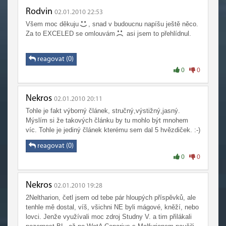
Rodvin
02.01.2010 22:53
Všem moc děkuju
, snad v budoucnu napíšu ještě něco.
Za to EXCELED se omlouvám
asi jsem to přehlídnul.
reagovat (0)
0
0
Nekros
02.01.2010 20:11
Tohle je fakt výborný článek, stručný,výstižný,jasný.
Mýslím si že takových článku by tu mohlo být mnohem
víc. Tohle je jediný článek kterému sem dal 5 hvězdiček. :-)
reagovat (0)
0
0
Nekros
02.01.2010 19:28
2Neltharion, četl jsem od tebe pár hloupých příspěvků, ale
tenhle mě dostal, víš, všichni NE byli mágové, kněží, nebo
lovci. Jenže využívali moc zdroj Studny V. a tim přilákali