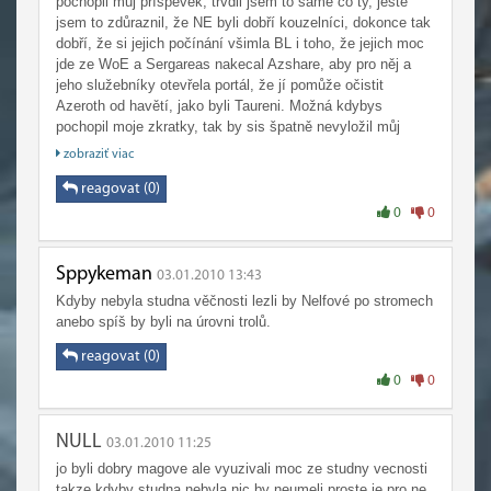
pochopil můj příspěvek, trvdil jsem to samé co ty, ještě
jsem to zdůraznil, že NE byli dobří kouzelníci, dokonce tak
dobří, že si jejich počínání všimla BL i toho, že jejich moc
jde ze WoE a Sergareas nakecal Azshare, aby pro něj a
jeho služebníky otevřela portál, že jí pomůže očistit
Azeroth od havětí, jako byli Taureni. Možná kdybys
pochopil moje zkratky, tak by sis špatně nevyložil můj
příspěvek,
zobraziť viac
reagovat (0)
0
0
Sppykeman
03.01.2010 13:43
Kdyby nebyla studna věčnosti lezli by Nelfové po stromech
anebo spíš by byli na úrovni trolů.
reagovat (0)
0
0
NULL
03.01.2010 11:25
jo byli dobry magove ale vyuzivali moc ze studny vecnosti
takze kdyby studna nebyla nic by neumeli proste je pro ne