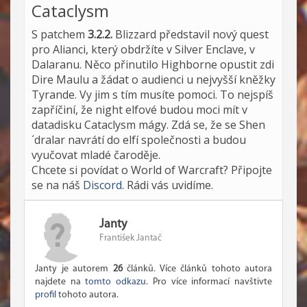
Cataclysm
S patchem
3.2.2.
Blizzard představil nový quest
pro Alianci, který obdržíte v Silver Enclave, v
Dalaranu. Něco přinutilo Highborne opustit zdi
Dire Maulu a žádat o audienci u nejvyšší kněžky
Tyrande. Vy jim s tím musíte pomoci. To nejspíš
zapříčiní, že night elfové budou moci mít v
datadisku Cataclysm mágy. Zdá se, že se Shen
´dralar navrátí do elfí společnosti a budou
vyučovat mladé čaroděje.
Chcete si povídat o World of Warcraft? Připojte
se na náš
Discord
. Rádi vás uvidíme.
Janty
František Jantač
Janty je autorem
26
článků. Více článků tohoto autora
najdete na
tomto odkazu
. Pro více informací navštivte
profil
tohoto autora.