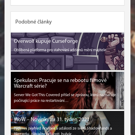
Podobné články
Overwolf kupuje CurseForge
Oblíbená platforma pro stahování addonů mění majitele.
Spekulace: Pracuje se na rebootu filmové
Warcraft série?
Server We Got This Covered přišel se zprávou, která naznačuje
počínající práce na restartování…
WoW – Novinky za 31. týden 2021
Týdenní přehled novinek a událostí ze světa Shadowlands a
Blizzardu. Aktuality, události, bulvár.…