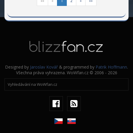
««
«
1
2
»
»»
Designed by
Jaroslav Kovář
& programmed by
Patrik Hoffmann
.
Všechna práva vyhrazena. WoWfan.cz © 2006 - 2026