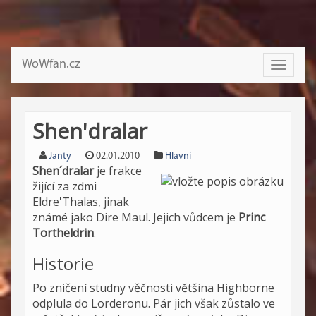
WoWfan.cz
Toggle
navigati
Shen'dralar
Janty
02.01.2010
Hlavní
Shen´dralar
je frakce
žijící za zdmi
Eldre'Thalas, jinak
známé jako Dire Maul. Jejich vůdcem je
Princ
Tortheldrin
.
Historie
Po zničení studny věčnosti většina Highborne
odplula do Lorderonu. Pár jich však zůstalo ve