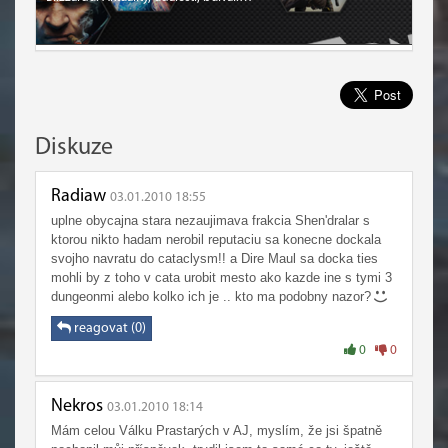
Diskuze
Radiaw
03.01.2010 18:55
uplne obycajna stara nezaujimava frakcia Shen'dralar s
ktorou nikto hadam nerobil reputaciu sa konecne dockala
svojho navratu do cataclysm!! a Dire Maul sa docka ties
mohli by z toho v cata urobit mesto ako kazde ine s tymi 3
dungeonmi alebo kolko ich je .. kto ma podobny nazor?
reagovat (0)
0
0
Nekros
03.01.2010 18:14
Mám celou Válku Prastarých v AJ, myslím, že jsi špatně