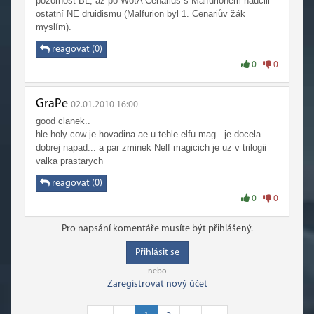
pozornost BL, až po WotA Cenarius s Malfurionem naučili
ostatní NE druidismu (Malfurion byl 1. Cenariův žák
myslím).
reagovat (0)
0
0
GraPe
02.01.2010 16:00
good clanek..
hle holy cow je hovadina ae u tehle elfu mag.. je docela
dobrej napad... a par zminek Nelf magicich je uz v trilogii
valka prastarych
reagovat (0)
0
0
Pro napsání komentáře musíte být přihlášený.
Přihlásit se
nebo
Zaregistrovat nový účet