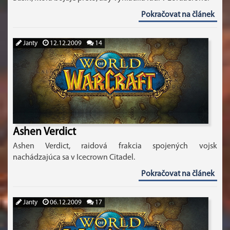
Pokračovat na článek
Janty
12.12.2009
14
Ashen Verdict
Ashen Verdict, raidová frakcia spojených vojsk
nachádzajúca sa v Icecrown Citadel.
Pokračovat na článek
Janty
06.12.2009
17