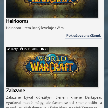
Heirlooms
Heirloom - item, který leveluje s Vámi.
Pokračovat na článek
Janty
15.11.2009
21
Zalazane
Zalazane býval důležitým členem kmene Darkspear,
vyučoval mladé mágy, ale časem se od kmene odthrl a