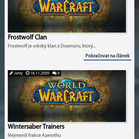
Frostwolf Clan
Frostwolf je orkský klan z Draenoru, ktorý...
Pokračovat na článek
Janty
18.11.2009
9
Wintersaber Trainers
Nejmenší frakce Azerothu