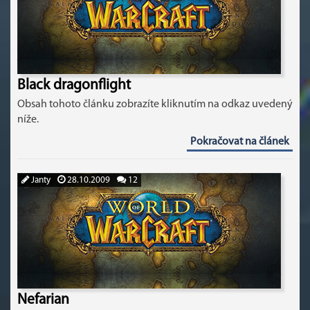
Black dragonflight
Obsah tohoto článku zobrazíte kliknutím na odkaz uvedený
níže.
Pokračovat na článek
Janty
28.10.2009
12
Nefarian