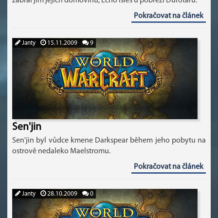
zabral jim jejich domovinu, Echo Isles u pobřeží Durotaru.
Pokračovat na článek
Janty
15.11.2009
9
Sen'jin
Sen'jin byl vůdce kmene Darkspear během jeho pobytu na
ostrově nedaleko Maelstromu.
Pokračovat na článek
Janty
28.10.2009
0