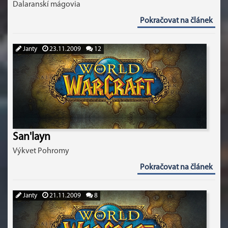
Dalaranskí mágovia
Pokračovat na článek
Janty
23.11.2009
12
San'layn
Výkvet Pohromy
Pokračovat na článek
Janty
21.11.2009
8