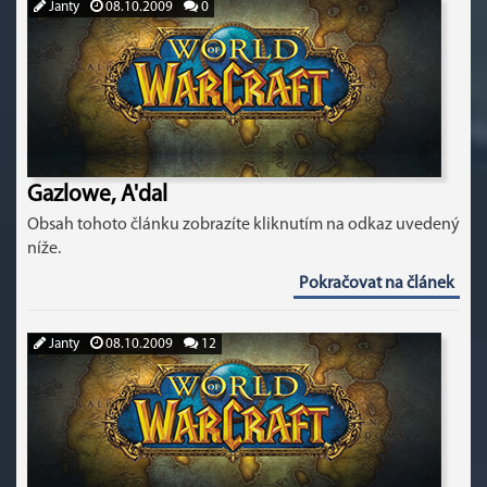
Janty
08.10.2009
0
Gazlowe, A'dal
Obsah tohoto článku zobrazíte kliknutím na odkaz uvedený
níže.
Pokračovat na článek
Janty
08.10.2009
12