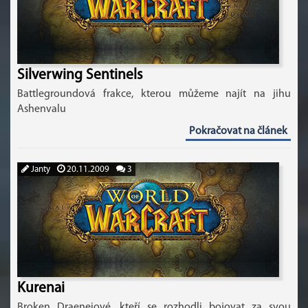
Silverwing Sentinels
Battlegroundová frakce, kterou můžeme najít na jihu
Ashenvalu
Pokračovat na článek
Janty
20.11.2009
3
Kurenai
Broken Draeneiové, kteří se rozhodli bojovat za svou