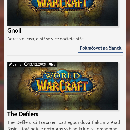
Gnoll
Agresivní rasa, o níž se více dočtete níže
Pokračovat na článek
Janty
13.12.2009
7
The Defilers
The Defilers sú Forsaken battlegoundová frakcia z Arathi
Basin, ktorá bojuje preto, aby vyhladila ľudí v Lordaerone.