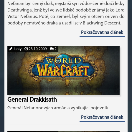
Nefarian byl černý drak, nejstarší syn vůdce černé dračí letky
Deathwinga, jenž byl ve své lidské podobě známý jako Lord
Victor Nefarius. Poté, co zemřel, byl svým otcem ořiven do
podoby nemrtvého draka a usadil se v Blackwing Descent.
Pokračovat na článek
Janty
28.10.2009
2
General Drakkisath
Generál Nefarionových armád a vynikající bojovník.
Pokračovat na článek