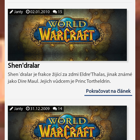
Janty
02.01.2010
15
Shen'dralar
Shen´dralar je frakce žijící za zdmi Eldre'Thalas, jinak známé
jako Dire Maul. Jejich vůdcem je Princ Tortheldrin.
Pokračovat na článek
Janty
31.12.2009
14