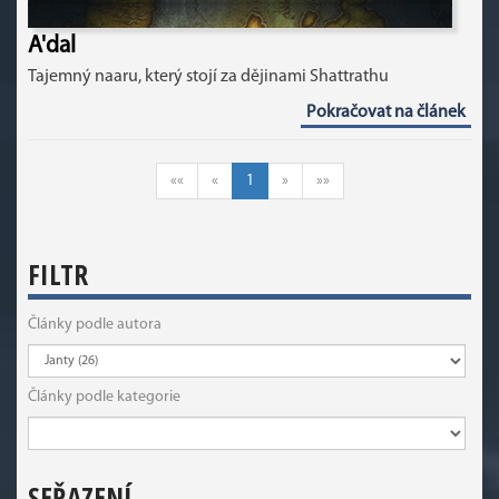
A'dal
Tajemný naaru, který stojí za dějinami Shattrathu
Pokračovat na článek
««
«
1
»
»»
FILTR
Články podle autora
Články podle kategorie
SEŘAZENÍ