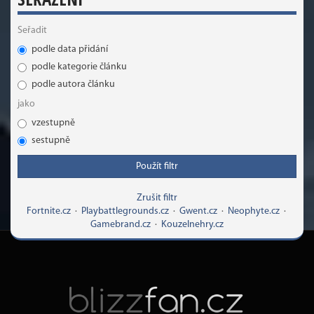
Seřadit
podle data přidání
podle kategorie článku
podle autora článku
jako
vzestupně
sestupně
Použít filtr
Zrušit filtr
Fortnite.cz
·
Playbattlegrounds.cz
·
Gwent.cz
·
Neophyte.cz
·
Gamebrand.cz
·
Kouzelnehry.cz