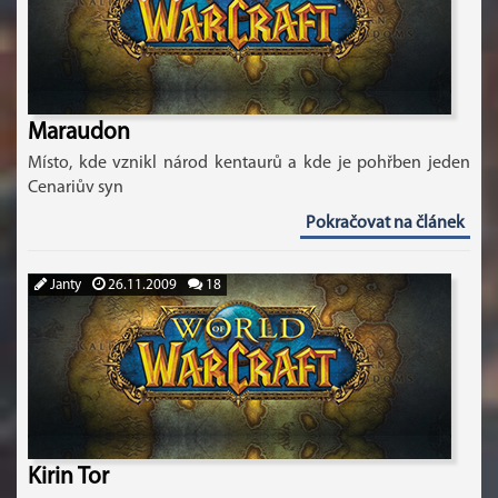
Maraudon
Místo, kde vznikl národ kentaurů a kde je pohřben jeden
Cenariův syn
Pokračovat na článek
Janty
26.11.2009
18
Kirin Tor