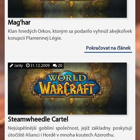
Mag'har
Klan hnedých Orkov, ktorým sa podarilo vyhnúť akejkoľvek
korupcii Plamennej Légie.
Pokračovat na článek
Janty
31.12.2009
20
Steamwheedle Cartel
Nejúspěšnější gobliní společnost, jejíž základny poskytují
útočiště Alianci i Hordě v mnoha koutech Azerothu.