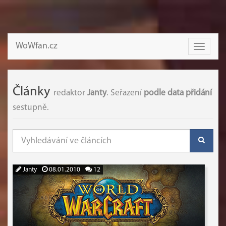
WoWfan.cz
Toggle
navigati
Články
redaktor
Janty
. Seřazení
podle data přidání
sestupně.
Janty
08.01.2010
12