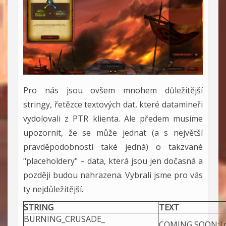
Pro nás jsou ovšem mnohem důležitější
stringy, řetězce textových dat, které datamineři
vydolovali z PTR klienta. Ale předem musíme
upozornit, že se může jednat (a s největší
pravděpodobností také jedná) o takzvané
"placeholdery" – data, která jsou jen dočasná a
později budou nahrazena. Vybrali jsme pro vás
ty nejdůležitější.
STRING
TEXT
BURNING_CRUSADE_
COMING SOON:|