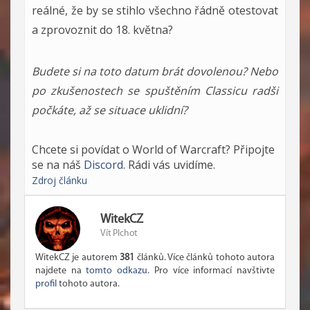
reálné, že by se stihlo všechno řádně otestovat
a zprovoznit do 18. května?
Budete si na toto datum brát dovolenou? Nebo
po zkušenostech se spuštěním Classicu radši
počkáte, až se situace uklidní?
Chcete si povídat o World of Warcraft? Připojte
se na náš
Discord
. Rádi vás uvidíme.
Zdroj článku
WitekCZ
Vít Plchot
WitekCZ je autorem
381
článků. Více článků tohoto autora
najdete na
tomto odkazu
. Pro více informací navštivte
profil
tohoto autora.