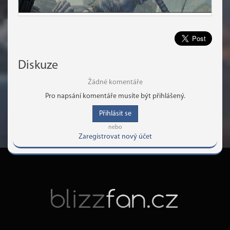
Diskuze
Žádné komentáře
Pro napsání komentáře musíte být přihlášený.
Přihlásit se
nebo
Zaregistrovat nový účet