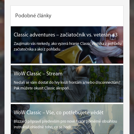
Podobné články
Classic adventures – začiatočník vs. veterán #3
Zaujímalo vás niekedy, ako vyzerá hranie Classic WoWka z pohľadu
začiatočníka a ako z pohľadu…
WoW Classic – Stream
Nedaří se vám dostat do hry kvůli frontám a/nebo disconnectům?
Pak můžete okusit Classic alespoň…
WoW Classic – Vše, co potřebujete vědět
Blizzard připravil především pro nové hráče poměrně obsáhlou
instruktáž ohledně toho, co se hodí…