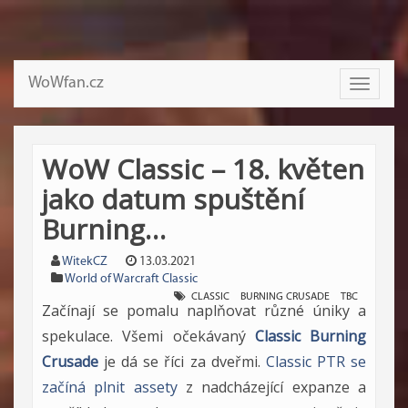
WoWfan.cz
Toggle
navigati
WoW Classic – 18. květen
jako datum spuštění
Burning…
WitekCZ
13.03.2021
World of Warcraft Classic
CLASSIC
BURNING CRUSADE
TBC
Začínají se pomalu naplňovat různé úniky a
spekulace. Všemi očekávaný
Classic Burning
Crusade
je dá se říci za dveřmi.
Classic PTR se
začíná plnit assety
z nadcházející expanze a