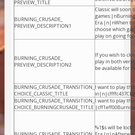
PREVIEW_TITLE
Classic will soon 
games:|nBurning 
BURNING_CRUSADE_
Era.|n|nWhen tha
PREVIEW_DESCRIPTION1
choose which game
play on going for
If you wish to cl
BURNING_CRUSADE_
play in both versio
PREVIEW_DESCRIPTION2
be available for %
BURNING_CRUSADE_TRANSITION_
I want to play thi
CHOICE_CLASSIC_TITLE
in|n|cffffc437Cla
BURNING_CRUSADE_TRANSITION_
I want to play thi
CHOICE_BURNINGCRUSADE_TITLE
|cff1eff00Burnin
%1$s will be locke
BURNING_CRUSADE_TRANSITION_
Era.|n|nAfterward