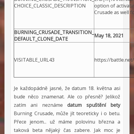
CHOICE_CLASSIC_DESCRIPTION
option of activat
Crusade as well f
BURNING_CRUSADE_TRANSITION_
May 18, 2021
DEFAULT_CLONE_DATE
VISITABLE_URL43
https://battle.ne
Je každopádně jasné, že datum 18. května asi
bude něco znamenat. Ale co přesně? Jelikož
zatím ani neznáme
datum spuštění bety
Burning Crusade, může jít teoreticky i o betu.
Přece jenom... už máme polovinu března a
taková beta nějaký čas zabere. Jak moc je