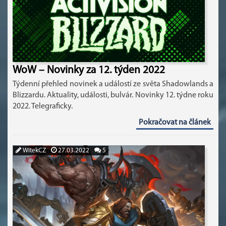
WoW – Novinky za 12. týden 2022
Týdenní přehled novinek a událostí ze světa Shadowlands a
Blizzardu. Aktuality, události, bulvár. Novinky 12. týdne roku
2022. Telegraficky.
Pokračovat na článek
WitekCZ
27.03.2022
5