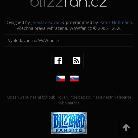
Designed by
Jaroslav Kovář
& programmed by
Patrik Hoffmann
.
Všechna práva vyhrazena. WoWfan.cz © 2006 - 2026
Obsah webu nesmí být publikován jinde bez souhlasu vlastníka licence
nebo autora.