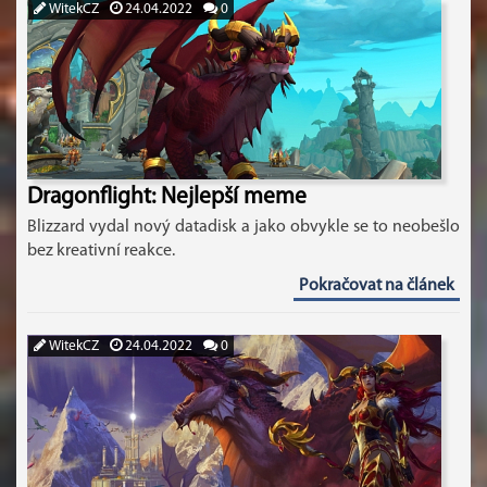
WitekCZ
24.04.2022
0
Dragonflight: Nejlepší meme
Blizzard vydal nový datadisk a jako obvykle se to neobešlo
bez kreativní reakce.
Pokračovat na článek
WitekCZ
24.04.2022
0