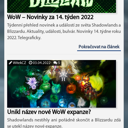
WoW – Novinky za 14. týden 2022
Týdenní přehled novinek a událostí ze světa Shadowlands a
Blizzardu. Aktuality, události, bulvár. Novinky 14. týdne roku
2022. Telegraficky.
Pokračovat na článek
WitekCZ
03.04.2022
5
Unikl název nové WoW expanze?
Shadowlands nestihly ani pořádně skončit a Blizzardu zdá
se utekl název nové expanze.