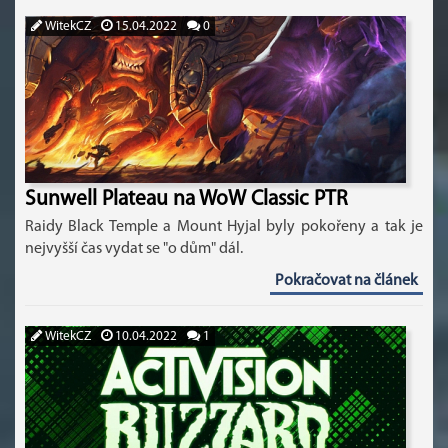
WitekCZ
15.04.2022
0
Sunwell Plateau na WoW Classic PTR
Raidy Black Temple a Mount Hyjal byly pokořeny a tak je
nejvyšší čas vydat se "o dům" dál.
Pokračovat na článek
WitekCZ
10.04.2022
1