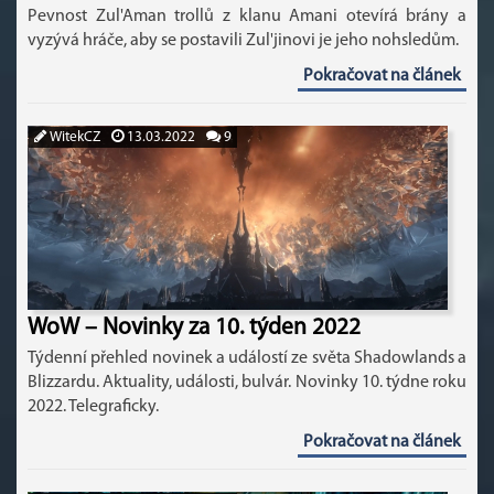
Pevnost Zul'Aman trollů z klanu Amani otevírá brány a
vyzývá hráče, aby se postavili Zul'jinovi je jeho nohsledům.
Pokračovat na článek
WitekCZ
13.03.2022
9
WoW – Novinky za 10. týden 2022
Týdenní přehled novinek a událostí ze světa Shadowlands a
Blizzardu. Aktuality, události, bulvár. Novinky 10. týdne roku
2022. Telegraficky.
Pokračovat na článek