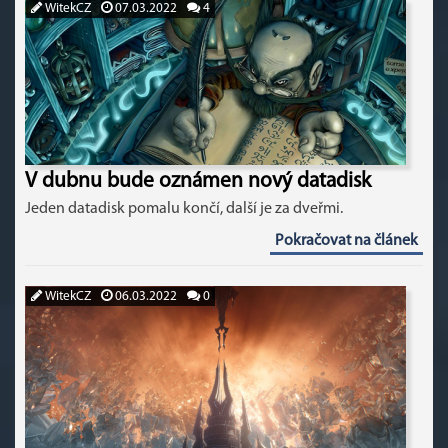
WitekCZ
07.03.2022
4
V dubnu bude oznámen nový datadisk
Jeden datadisk pomalu končí, další je za dveřmi.
Pokračovat na článek
WitekCZ
06.03.2022
0