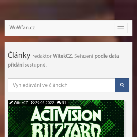
WoWfan.cz
Toggle
navigati
Články
redaktor
WitekCZ
. Seřazení
podle data
přidání
sestupně.
WitekCZ
29.05.2022
51