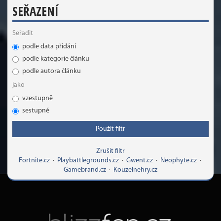
SEŘAZENÍ
Seřadit
podle data přidání
podle kategorie článku
podle autora článku
jako
vzestupně
sestupně
Použít filtr
Zrušit filtr
Fortnite.cz
·
Playbattlegrounds.cz
·
Gwent.cz
·
Neophyte.cz
·
Gamebrand.cz
·
Kouzelnehry.cz