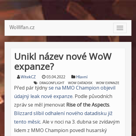
WoWfan.cz
Toggle
navigati
Unikl název nové WoW
expanze?
WitekCZ
03.04.2022
Hlavní
DRAGONFLIGHT
WOW DATADISK
WOW EXPANZE
Před pár týdny
se na MMO Champion objevil
údajný leak nové expanze
. Podle původních
zpráv se měl jmenovat
Rise of the Aspects
.
Blizzard slíbil odhalení nového datadisku již
tento měsíc
. Ale v noci na 3. dubna se zvídavým
lidem z MMO Champion povedl husarský