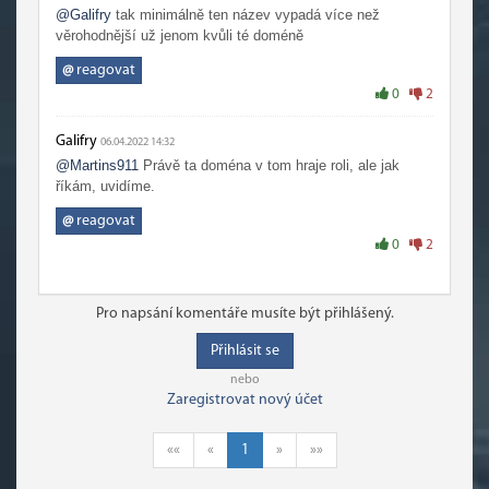
@Galifry
tak minimálně ten název vypadá více než
věrohodnější už jenom kvůli té doméně
@
reagovat
0
2
Galifry
06.04.2022 14:32
@Martins911
Právě ta doména v tom hraje roli, ale jak
říkám, uvidíme.
@
reagovat
0
2
Pro napsání komentáře musíte být přihlášený.
Přihlásit se
nebo
Zaregistrovat nový účet
««
«
1
»
»»