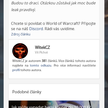
Budou to draci. Otázkou zůstává jak moc bude
leak pravdivý.
Chcete si povídat o World of Warcraft? Připojte
se na náš
Discord
. Rádi vás uvidíme.
Zdroj článku
WitekCZ
Vít Plchot
WitekCZ je autorem
381
článků. Více článků tohoto autora
najdete na
tomto odkazu
. Pro více informací navštivte
profil
tohoto autora.
Podobné články
Jak může vypadat herní koutek do 10.000 Kč