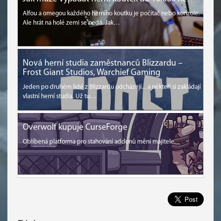
Alfou a omegou každého herního koutku je počítač nebo konzole.
Ale hrát na holé zemi se nedá. Jak…
Nová herní studia zaměstnanců Blizzardu –
Frost Giant Studios, Warchief Gaming
Jeden po druhém lidé z Blizzardu odcházejí... a někteří si zakládají
vlastní herní studia. Už tu…
Overwolf kupuje CurseForge
Oblíbená platforma pro stahování addonů mění majitele.