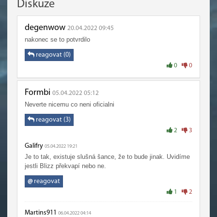
Diskuze
degenwow
20.04.2022 09:45
nakonec se to potvrdilo
reagovat (0)
0
0
Formbi
05.04.2022 05:12
Neverte nicemu co neni oficialni
reagovat (3)
2
3
Galifry
05.04.2022 19:21
Je to tak, existuje slušná šance, že to bude jinak. Uvidíme
jestli Blizz překvapí nebo ne.
@
reagovat
1
2
Martins911
06.04.2022 04:14