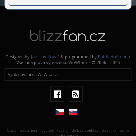
Designed by
Jaroslav Kovář
& programmed by
Patrik Hoffmann
.
Všechna práva vyhrazena. WoWfan.cz © 2006 - 2026
Obsah webu nesmí být publikován jinde bez souhlasu vlastníka licence