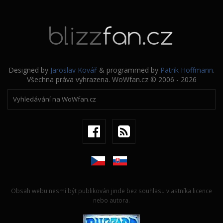
Designed by
Jaroslav Kovář
& programmed by
Patrik Hoffmann
.
Všechna práva vyhrazena. WoWfan.cz © 2006 - 2026
Obsah webu nesmí být publikován jinde bez souhlasu vlastníka licence
nebo autora.