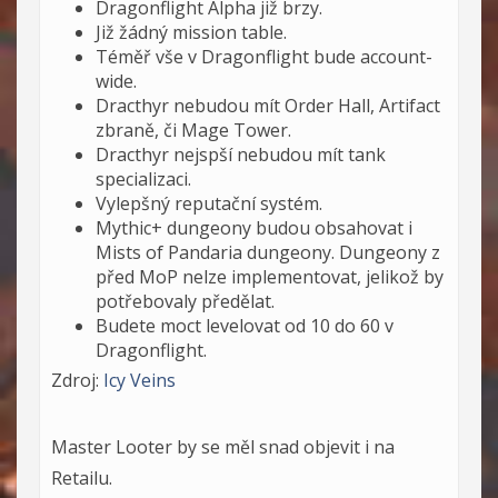
Dragonflight Alpha již brzy.
Již žádný mission table.
Téměř vše v Dragonflight bude account-
wide.
Dracthyr nebudou mít Order Hall, Artifact
zbraně, či Mage Tower.
Dracthyr nejspší nebudou mít tank
specializaci.
Vylepšný reputační systém.
Mythic+ dungeony budou obsahovat i
Mists of Pandaria dungeony. Dungeony z
před MoP nelze implementovat, jelikož by
potřebovaly předělat.
Budete moct levelovat od 10 do 60 v
Dragonflight.
Zdroj:
Icy Veins
Master Looter by se měl snad objevit i na
Retailu.