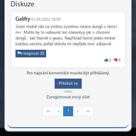
Diskuze
Galifry
01.05.2022 18:58
Jsem hodně rád za změnu systému rotace dungů v rámci
m+. Mohlo by to nabourat ten stereotyp jak v chození
dungů , tak hlavně v gearu. Například farmit jeden trinket
každou sezónu pořád dokola mi nepřijde moc zábavné.
reagovat (0)
2
0
Pro napsání komentáře musíte být přihlášený.
Přihlásit se
nebo
Zaregistrovat nový účet
««
«
1
»
»»