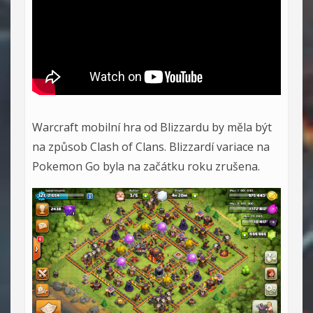
Warcraft mobilní hra od Blizzardu by měla být
na způsob Clash of Clans. Blizzardí variace na
Pokemon Go byla na začátku roku zrušena.