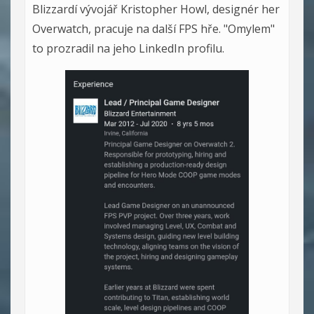
Blizzardí vývojář Kristopher Howl, designér her
Overwatch, pracuje na další FPS hře. "Omylem"
to prozradil na jeho LinkedIn profilu.