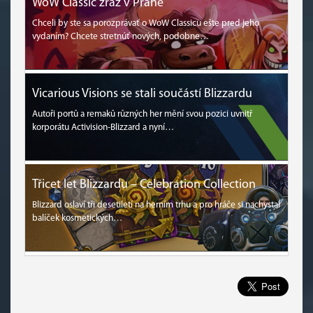
WoW Classic zraz v Prahe
Chceli by ste sa porozprávať o WoW Classicu ešte pred jeho
vydaním? Chcete stretnúť nových, podobne…
Vicarious Visions se stali součástí Blizzardu
Autoři portů a remaků různých her mění svou pozici uvnitř
korporátu Activision-Blizzard a nyní…
Třicet let Blizzardu – Celebration Collection
Blizzard oslaví tři desetiletí na herním trhu a pro hráče si nachystal
balíček kosmetických…