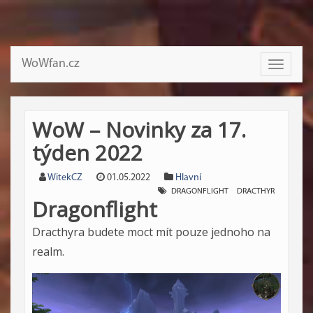
WoWfan.cz
Toggle
navigati
WoW – Novinky za 17.
týden 2022
WitekCZ
01.05.2022
Hlavní
DRAGONFLIGHT
DRACTHYR
Dragonflight
Dracthyra budete moct mít pouze jednoho na
realm.