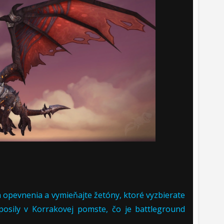
ich opevnenia a vymieňajte žetóny, ktoré vyzbierate
posily v Korrakovej pomste, čo je battleground
.