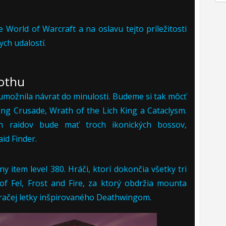
World of Warcraft a na oslavu tejto príležitosti
ch udalostí.
rothu
umožnila návrat do minulosti. Budeme si tak môcť
ning Crusade, Wrath of the Lich King a Cataclysm.
 raidov bude mať troch ikonických bossov,
id Finder.
 item level 380. Hráči, ktorí dokončia všetky tri
of Fel, Frost and Fire, za ktorý obdržia mounta
dračej letky inšpirovaného Deathwingom.