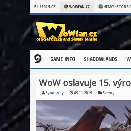
BLIZZFAN.CZ
WOWFAN.CZ
HEARTHSTONE.
GAME INFO
SHADOWLANDS
W
WoW oslavuje 15. výro
Syndorray
05.11.2019
Eventy