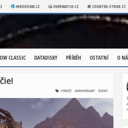
CZ
HEROESFAN.CZ
OVERWATCH.CZ
COUNTER-STRIKE.CZ
OW CLASSIC
DATADISKY
PŘÍBĚH
OSTATNÍ
O NÁ
čie!
VÝROČÍ
ANNIVERSARY
EVENT