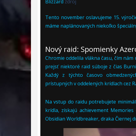
Blizzard
zdroj
Tento november oslavujeme 15. výročie 
máme naplánovaných niekoľko špeciálny
Nový raid: Spomienky Aze
Chromie oddelila vlákna času, čím nám 
prejsť niektoré raid súboje z čias Bur
Každý z týchto časovo obmedzených
prístupných v oddelených krídlach cez Ra
Na vstup do raidu potrebujete minimálny
krídla, získajú achievement Memories 
Obsidian Worldbreaker, draka Čiernej 