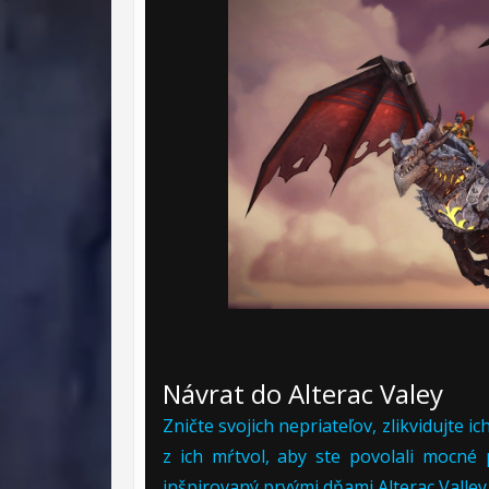
Návrat do Alterac Valey
Zničte svojich nepriateľov, zlikvidujte 
z ich mŕtvol, aby ste povolali mocné 
inšpirovaný prvými dňami Alterac Valley