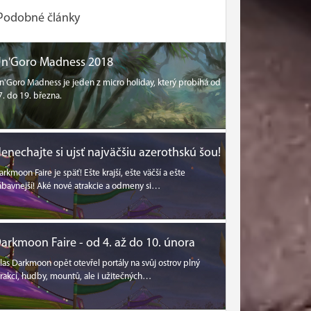
Podobné články
n'Goro Madness 2018
n'Goro Madness je jeden z micro holiday, který probíhá od
7. do 19. března.
enechajte si ujsť najväčšiu azerothskú šou!
arkmoon Faire je späť! Ešte krajší, ešte väčší a ešte
ábavnejší! Aké nové atrakcie a odmeny si…
arkmoon Faire - od 4. až do 10. února
ilas Darkmoon opět otevřel portály na svůj ostrov plný
trakcí, hudby, mountů, ale i užitečných…