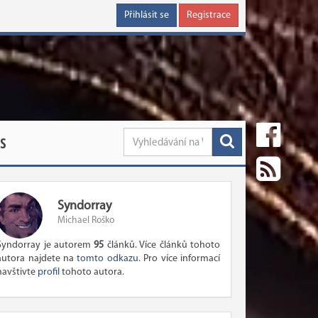
Přihlásit se
Registrace
S
Syndorray
Michael Roško
Syndorray je autorem
95
článků. Více článků tohoto
autora najdete na
tomto odkazu
. Pro více informací
navštivte
profil
tohoto autora.