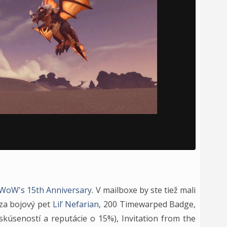
WoW's 15th Anniversary
. V mailboxe by ste tiež mali
za bojový pet
Lil’ Nefarian
, 200 Timewarped Badge,
skúseností a reputácie o 15%), Invitation from the