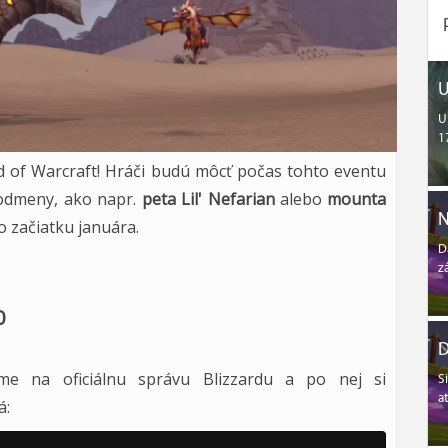
U
U
1
ld of Warcraft! Hráči budú môcť počas tohto eventu
é odmeny, ako napr.
peta Lil' Nefarian
alebo
mounta
N
o začiatku januára.
D
z
0
D
me na oficiálnu správu Blizzardu a po nej si
S
a
á: