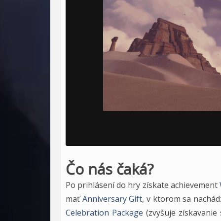
Čo nás čaká?
Po prihlásení do hry získate achievement
mať
Anniversary Gift
, v ktorom sa nachád
Celebration Package
(zvyšuje získavanie 