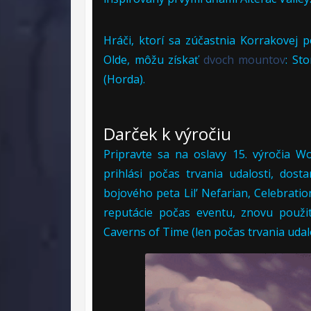
Hráči, ktorí sa zúčastnia Korrakovej 
Olde, môžu získať
dvoch mountov
: St
(Horda).
Darček k výročiu
Pripravte sa na oslavy 15. výročia Wo
prihlási počas trvania udalosti, dos
bojového peta Lil’ Nefarian, Celebrati
reputácie počas eventu, znovu použit
Caverns of Time (len počas trvania udalos