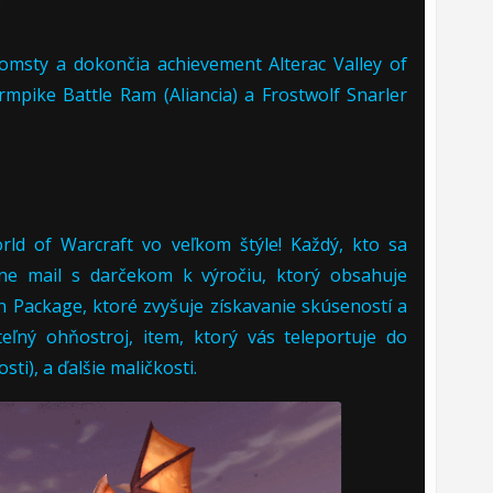
pomsty a dokončia achievement Alterac Valley of
ormpike Battle Ram (Aliancia) a Frostwolf Snarler
rld of Warcraft vo veľkom štýle! Každý, kto sa
tane mail s darčekom k výročiu, ktorý obsahuje
on Package, ktoré zvyšuje získavanie skúseností a
eľný ohňostroj, item, ktorý vás teleportuje do
ti), a ďalšie maličkosti.