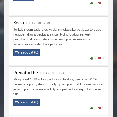
1
1
Reeki
08.03.2020 19:29
Jo když sem tady před vydáním classiku psal, že to zase
nebude taková pecka a za pár týdnu budou servery
prázdné, byl jsem zdejšími umělci poslán někam a
vyhajtován a olala dnes je to tak.
reagovat (0)
0
0
PredatorThe
03.03.2020 10:53
Mi vypršel SUB v listopadu a od té doby jsem na WOW
neměl ani pomyšlení, minulý týden jsem SUB zase nahodil
jelikož jsem v té náladě kdy si opět rád zahraji.. Tak že asi
tak
reagovat (0)
3
5