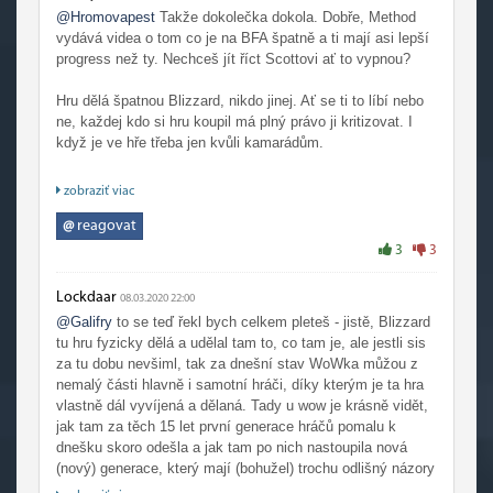
@Hromovapest
Takže dokolečka dokola. Dobře, Method
vydává videa o tom co je na BFA špatně a ti mají asi lepší
progress než ty. Nechceš jít říct Scottovi ať to vypnou?
Hru dělá špatnou Blizzard, nikdo jinej. Ať se ti to líbí nebo
ne, každej kdo si hru koupil má plný právo ji kritizovat. I
když je ve hře třeba jen kvůli kamarádům.
Na trhu vydržela a vydrží. Jiný hře by se to přes ty
zobraziť viac
přešlapy nepovedlo.
@
reagovat
3
3
Lockdaar
08.03.2020 22:00
@Galifry
to se teď řekl bych celkem pleteš - jistě, Blizzard
tu hru fyzicky dělá a udělal tam to, co tam je, ale jestli sis
za tu dobu nevšiml, tak za dnešní stav WoWka můžou z
nemalý části hlavně i samotní hráči, díky kterým je ta hra
vlastně dál vyvíjená a dělaná. Tady u wow je krásně vidět,
jak tam za těch 15 let první generace hráčů pomalu k
dnešku skoro odešla a jak tam po nich nastoupila nová
(nový) generace, který mají (bohužel) trochu odlišný názory
na gameplay než ta generace předtím. Já si tohle naplno