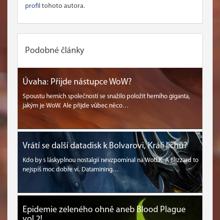
profil
tohoto autora.
Podobné články
Úvaha: Přijde nástupce WoW?
Spoustu herních společností se snažilo položit herního giganta,
jakým je WoW. Ale přijde vůbec něco…
Vrátí se další datadisk k Bolvarovi, Králi lichů?
Kdo by s láskyplnou nostalgií nevzpomínal na WotLK. A Blizzard to
nejspíš moc dobře ví. Datamining…
Epidemie zeleného ohně aneb Blood Plague
vol.2!