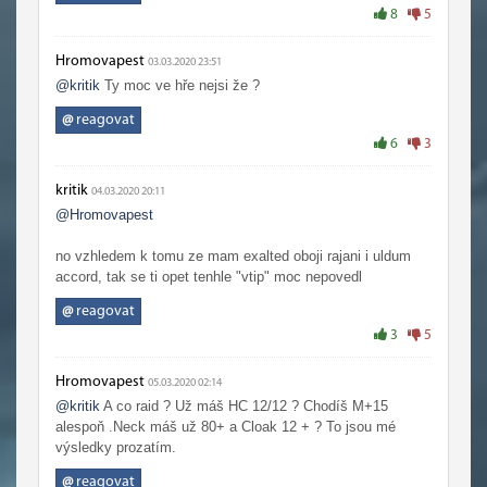
8
5
Hromovapest
03.03.2020 23:51
@kritik
Ty moc ve hře nejsi že ?
@
reagovat
6
3
kritik
04.03.2020 20:11
@Hromovapest
no vzhledem k tomu ze mam exalted oboji rajani i uldum
accord, tak se ti opet tenhle "vtip" moc nepovedl
@
reagovat
3
5
Hromovapest
05.03.2020 02:14
@kritik
A co raid ? Už máš HC 12/12 ? Chodíš M+15
alespoň .Neck máš už 80+ a Cloak 12 + ? To jsou mé
výsledky prozatím.
@
reagovat