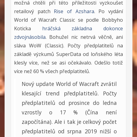
možná chtěli při této příležitosti vyzkoušet
retailový patch
Rise of Azshara
. Po vydání
World of Wacraft Classic se podle Bobbyho
Koticka
hráčská základna dokonce
zdvojnásobila
. Bohužel nic netrvá věčně, ani
sláva WoW (Classic). Počty předplatitelů na
základě výzkumů SuperData od loňského léta
klesly více, než se asi očekávalo. Odešlo totiž
více než 60 % všech předplatitelů.
Nový update World of Wacraft zvrátil
klesající trend předplatitelů. Počty
předplatitelů od prosince do ledna
vzrostly o 17 % (Čína není
započítána). Ale i tak je celkový počet
předplatitelů od srpna 2019 nižší o