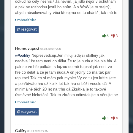
dokud ho celý nesníš? Já nevím, já jídlo nejdřív ochutnám
a pak se rozhodnu jestli ho sním. A s WoW je to stejný,
abych absolovoval ty věci kterejma se tu oháníš, tak mě to
musí ideálně bavit. Nebudu brát v potaz hnací síly v
zobraziť viac
podobě nějaký setrvačnosti nebo závislosti
.
@
reagovat
Jenže, WoW chybí jakýkoliv průhledný systém progressu
6
3
charakteru, který by v RPG měl být a já to tak
upřednostňuju. Hra staví do cesty bambilion nesmyslnejch
Hromovapest
08.03.2020 19:08
RNG prvků, který tomu brání (navíc jak už se ví, tak rozbíjí
@Galifry
Nepřesvědčuji.Jen miluji zdejší skillery jak
hru i po technický stránce). Pak by to mohl zachránit
nadávají že tam není co dělat.Že to je nuda a bla bla bla. A
příběh, ale bohužel, uspěchaná zápletka s Nazjatarem a
pak se ve hře potkám s lojzou co mě tu psal jak není ve
Black Empire nedávají smysl. K tomu navíc repetetivní
hře co dělat a že je tam nuda.A on jediný co má tak pár
obsah zábavností rovnající se otáčení papíru, kde je na
reputací.Tak co si mám pak myslet.Vy co tu jen kritizujete
obou stranách napsáno "prosím otoč".
a pohřbíváte hru už kolik let tak hra si běží vesele dál.A
minimálně těch 20 let na trhu dá.Zkrátka je to takové
Každý koho to baví, dobře pro něj, výše popsaný je můj
úsměvné blekotání .Tak to zkrátka odinstalujte a věnujte se
pohled na věc. Drž se hry a nesnaž se lidi přesvědčovat,
RL.Nemusíte si zatěžovat kebule s tím jak hra je nudná jak
že Země je placatá.
zobraziť viac
upadá a bla bla bla.
@
reagovat
3
4
Galifry
08.03.2020 19:36