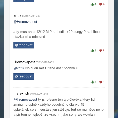
4
4
kritik
05.03.2020 15:35
@Hromovapest
a ty mas snad 12/12 M ? a chodis +20 dungy ? na blbou
otazku blba odpoved
@
reagovat
3
5
Hromovapest
05.03.2020 16:22
@kritik
No budu mít.U tebe dost pochybuji.
@
reagovat
4
5
marekrich
06.03.2020 12:45
@Hromovapest
ty jsi přesně ten typ člověka který lidi
zmiňují u uplně každýho podobnýho článku
uplakánek co si neustále jen stěžuje, furt se mu něco nelíbí
a při tom je nejlepší ze všech.. jako sorry ale wowfan