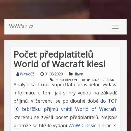
WoWfan.cz
Toggle
navigati
Počet předplatitelů
World of Wacraft klesl
WitekCZ
01.03.2020
Hlavní
SUBSCRIPTION
PŘEDPLATNÉ
CLASSIC
Analytická firma SuperData pravidelně vydává
informace o tom, jak si hry vedou na základě
příjmů. V červenci se po dlouhé době
do TOP
10 žebříčku příjmů vrátil World of Wacraft
,
kterému se zvýšil počet předplatitelů. Nejspíš
protože se blížilo vydání
WoW Classic
a hráči si