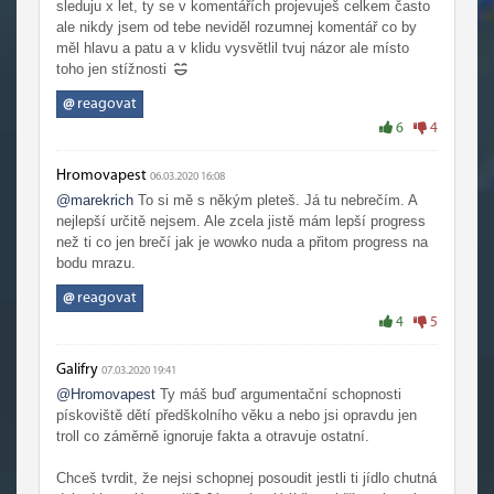
sleduju x let, ty se v komentářích projevuješ celkem často
ale nikdy jsem od tebe neviděl rozumnej komentář co by
měl hlavu a patu a v klidu vysvětlil tvuj názor ale místo
toho jen stížnosti
@
reagovat
6
4
Hromovapest
06.03.2020 16:08
@marekrich
To si mě s někým pleteš. Já tu nebrečím. A
nejlepší určitě nejsem. Ale zcela jistě mám lepší progress
než ti co jen brečí jak je wowko nuda a přitom progress na
bodu mrazu.
@
reagovat
4
5
Galifry
07.03.2020 19:41
@Hromovapest
Ty máš buď argumentační schopnosti
pískoviště dětí předškolního věku a nebo jsi opravdu jen
troll co záměrně ignoruje fakta a otravuje ostatní.
Chceš tvrdit, že nejsi schopnej posoudit jestli ti jídlo chutná