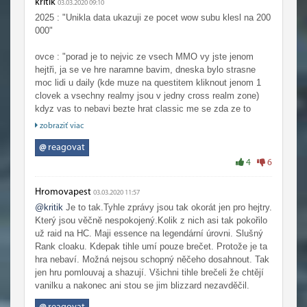
kritik
03.03.2020 09:10
2025 : "Unikla data ukazuji ze pocet wow subu klesl na 200
000"
ovce : "porad je to nejvic ze vsech MMO vy jste jenom
hejtři, ja se ve hre naramne bavim, dneska bylo strasne
moc lidi u daily (kde muze na questitem kliknout jenom 1
clovek a vsechny realmy jsou v jedny cross realm zone)
kdyz vas to nebavi bezte hrat classic me se zda ze to
hraje miliony lidi"
zobraziť viac
@
reagovat
4
6
Hromovapest
03.03.2020 11:57
@kritik
Je to tak.Tyhle zprávy jsou tak okorát jen pro hejtry.
Který jsou věčně nespokojený.Kolik z nich asi tak pokořilo
už raid na HC. Maji essence na legendární úrovni. Slušný
Rank cloaku. Kdepak tihle umí pouze brečet. Protože je ta
hra nebaví. Možná nejsou schopný něčeho dosahnout. Tak
jen hru pomlouvaj a shazují. Všichni tihle brečeli že chtějí
vanilku a nakonec ani stou se jim blizzard nezavděčil.