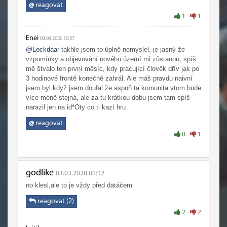
joinout do grupy, jelikož ta hra je k tomu takto uzpůsobená,
@
reagovat
což se mi v podstatě i dostalo, nic moc jinýho jsem od toho
1
1
ani celkem neočekával (kromě ještě toho že si projdu starý
raidy, který jsem na vanille nebyl), když jsem většinu věcí,
Enei
03.03.2020 10:57
co starý wow nabízelo, už tenkrát zažil.
@Lockdaar
takhle jsem to úplně nemyslel, je jasný že
vzpomínky a objevování nového území mi zůstanou, spíš
mě štvalo ten první měsíc, kdy pracující člověk dřív jak po
3 hodinové frontě konečně zahrál. Ale máš pravdu naivní
jsem byl když jsem doufal že aspoň ta komunita vtom bude
více méně stejná, ale za tu krátkou dobu jsem tam spíš
narazil jen na id*Oty co ti kazí hru.
@
reagovat
0
1
godlike
03.03.2020 01:12
no klesl,ale to je vždy před datáčem
reagovat (2)
2
2