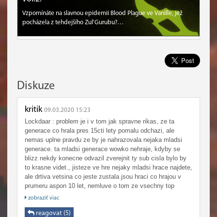
Vzpomínáte na slavnou epidemii Blood Plague ve Vanille, jež
pocházela z tehdejšího Zul'Gurubu?…
Diskuze
kritik
09.03.2020 15:23
Lockdaar : problem je i v tom jak spravne rikas, ze ta
generace co hrala pres 15cti lety pomalu odchazi, ale
nemas uplne pravdu ze by je nahrazovala nejaka mladsi
generace. ta mladsi generace wowko nehraje, kdyby se
blizz nekdy konecne odvazil zverejnit ty sub cisla bylo by
to krasne videt., jisteze ve hre nejaky mladsi hrace najdete,
ale drtiva vetsina co jeste zustala jsou hraci co hrajou v
prumeru aspon 10 let, nemluve o tom ze vsechny top
guildy maj jadra hracu co hrajou 10-15 let. chtel bych videt
zobraziť viac
nekoho z mladsi generace jak vybuduje takovou guildu na
to si fakt pockam ..teoreticky by to asi slo ale oni proste
reagovat (5)