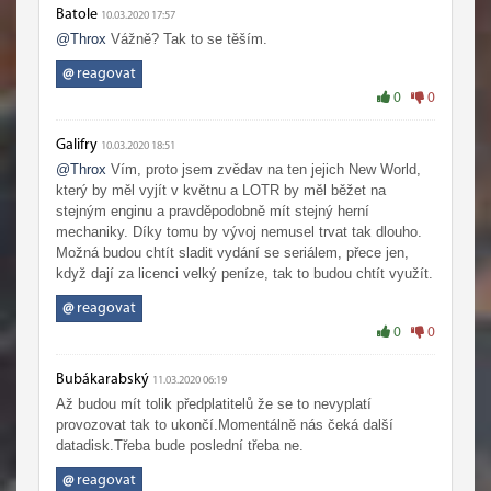
Batole
10.03.2020 17:57
@Throx
Vážně? Tak to se těším.
@
reagovat
0
0
Galifry
10.03.2020 18:51
@Throx
Vím, proto jsem zvědav na ten jejich New World,
který by měl vyjít v květnu a LOTR by měl běžet na
stejným enginu a pravděpodobně mít stejný herní
mechaniky. Díky tomu by vývoj nemusel trvat tak dlouho.
Možná budou chtít sladit vydání se seriálem, přece jen,
když dají za licenci velký peníze, tak to budou chtít využít.
@
reagovat
0
0
Bubákarabský
11.03.2020 06:19
Až budou mít tolik předplatitelů že se to nevyplatí
provozovat tak to ukončí.Momentálně nás čeká další
datadisk.Třeba bude poslední třeba ne.
@
reagovat