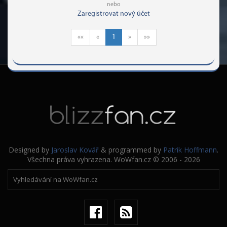
nebo
chtěj dělat. Momentálně nejsou schoní vybalancovat nic.
Zaregistrovat nový účet
Solo vs multi content, obtížnosti raidů, nic. A stejně tak
neumí hru vybalancovat v rámci "nový" a "starý" generace.
««
«
1
»
»»
Designed by
Jaroslav Kovář
& programmed by
Patrik Hoffmann
.
Všechna práva vyhrazena. WoWfan.cz © 2006 - 2026