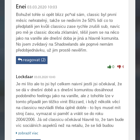
Enei
03.03.2020 10:03
Bohužel tohle si opět blizz po*ral sám, classic byl první
měsíc nehratelný, takže se nedivím že 50% lidí co to
předplatili jen kvůli classicu zase rychle zrušili sub, navíc
pro mě je classic docela zklamání, těšil jsem se na něco
jako na vanille ale dnešní doba je jiná a hlavně komunita.
No jsem zvědavý na Shadowlands ale poprvé nemám
předobjednávku, už jim prostě nevěřím.
reagovat (2)
0
4
Lockdaar
03.03.2020 10:43
Je mi líto ale to jsi byl celkem naivní jestli jsi očekával, že
se dá v dnešní době a s dnešní komunitou dosáhnout
podobného feelingu jako na vanille, ale z tohohle lze v
tomto případě jen těžko vinit Blizzard, i když několik věcí
na classicu nezvládli třeba úplně dobře - to bys musel mít
stroj času, vymazat si paměť a vrátit se do roku
2004/2006. Já od classicu očekával hlavně to, že tam bude
víc sociálních aspektů než na retailu, že se lidi budou
muset mezi sebou zase víc bavit než jen kliknout na
zobraziť viac
tlačítko LFG/LFR jako na retailu a nechat se bez práce