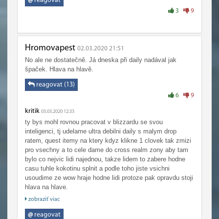
@
reagovat
3
9
Hromovapest
02.03.2020 21:51
No ale ne dostatečně. Já dneska při daily nadával jak
špaček. Hlava na hlavě.
reagovat (13)
6
9
kritik
03.03.2020 12:33
ty bys mohl rovnou pracovat v blizzardu se svou
inteligenci, tj udelame ultra debilni daily s malym drop
ratem, quest itemy na ktery kdyz klikne 1 clovek tak zmizi
pro vsechny a to cele dame do cross realm zony aby tam
bylo co nejvic lidi najednou, takze lidem to zabere hodne
casu tuhle kokotinu splnit a podle toho jiste vsichni
usoudime ze wow hraje hodne lidi protoze pak opravdu stoji
hlava na hlave.
zobraziť viac
Jenom 2 veci jsou nekonecny, vesmir a lidska hloupost ..
@
reagovat