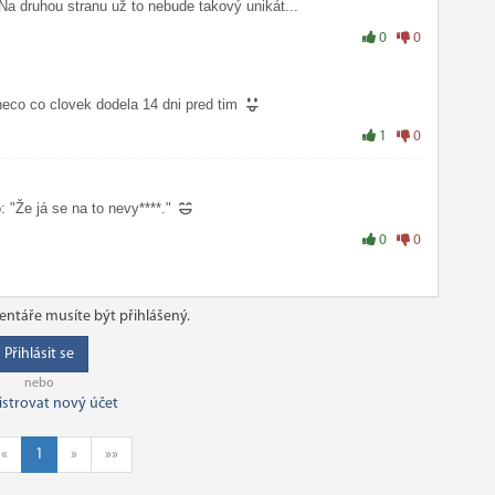
 Na druhou stranu už to nebude takový unikát...
0
0
neco co clovek dodela 14 dni pred tim
1
0
 "Že já se na to nevy****."
0
0
ntáře musíte být přihlášený.
Přihlásit se
nebo
istrovat nový účet
«
1
»
»»