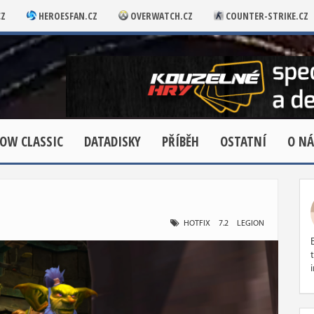
CZ
HEROESFAN.CZ
OVERWATCH.CZ
COUNTER-STRIKE.CZ
OW CLASSIC
DATADISKY
PŘÍBĚH
OSTATNÍ
O NÁ
HOTFIX
7.2
LEGION