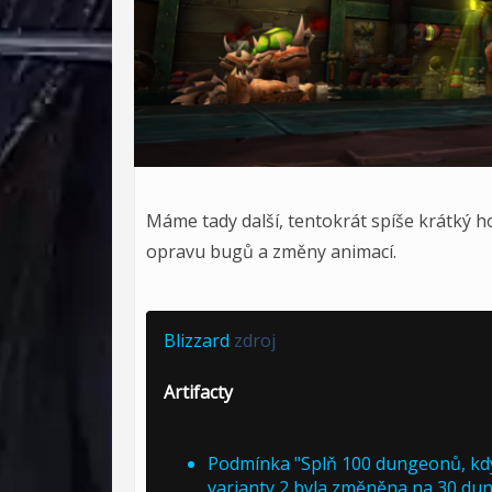
Máme tady další, tentokrát spíše krátký hot
opravu bugů a změny animací.
Blizzard
zdroj
Artifacty
Podmínka "Splň 100 dungeonů, když
varianty 2 byla změněna na 30 du