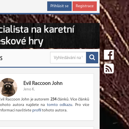
Přihlásit se
Registrace
S
Evil Raccoon John
Jeno K.
Evil Raccoon John je autorem
234
článků. Více článků
tohoto autora najdete na
tomto odkazu
. Pro více
informací navštivte
profil
tohoto autora.