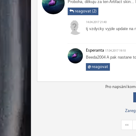
Proboha, děkuju za ten Artifact skin...
reagovat (2)
14.04.2017 21:40
tj vzdycky vyjde update na 
Esperanta
17.04.2017 19:10
Beeda2004 A pak nastane to:
@
reagovat
Pro napsání kome
Zareg
««