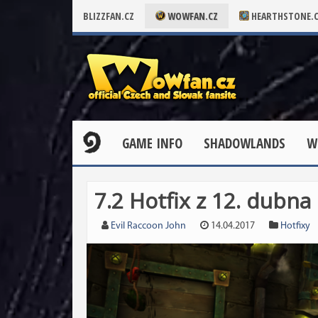
BLIZZFAN.CZ
WOWFAN.CZ
HEARTHSTONE.
GAME INFO
SHADOWLANDS
W
7.2 Hotfix z 12. dubna
Evil Raccoon John
14.04.2017
Hotfixy