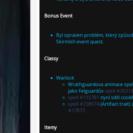
Bonus Event
Byl opraven problém, který způsob
Skirmish event quest.
Classy
Warlock
Wrathguardova animace spe
jako Felguardův
spell #3021
spell #115781
nyní sdílí cool
spell #238074
(Artifact trait
#17877
.
Itemy