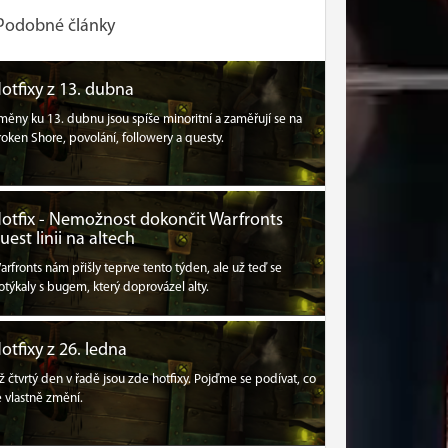
Podobné články
otfixy z 13. dubna
měny ku 13. dubnu jsou spíše minoritní a zaměřují se na
roken Shore, povolání, followery a questy.
otfix - Nemožnost dokončit Warfronts
uest linii na altech
arfronts nám přišly teprve tento týden, ale už teď se
otýkaly s bugem, který doprovázel alty.
otfixy z 26. ledna
ž čtvrtý den v řadě jsou zde hotfixy. Pojďme se podívat, co
e vlastně změní.