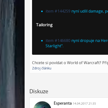
item #144259
nyní udílí damage, p
Tailoring
item #146680
nyní dropuje na Hero
Starlight".
Chcete si povídat o World of Warcraft? Př
Zdroj článku
Diskuze
Esperanta
14.04.2017 21:35