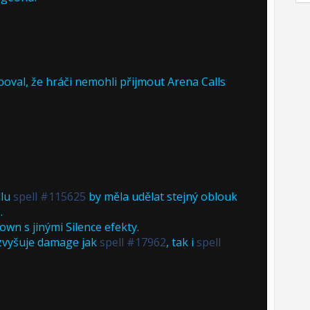
oval, že hráči nemohli přijmout Arena Calls
llu
spell #115625
by měla udělat stejný oblouk
3
.
down s jinými Silence efekty.
) zvyšuje damage jak
spell #17962
, tak i
spell