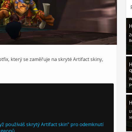
H
Z
B
fix, který se zaměřuje na skryté Artifact skiny,
H
q
W
p
H
U
s
 používáš skrytý Artifact skin" pro odemknutí
ngeonů.