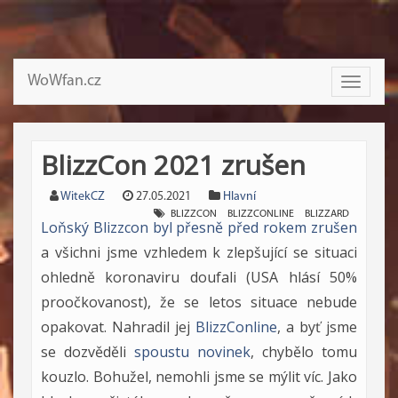
WoWfan.cz
Toggle
navigati
BlizzCon 2021 zrušen
WitekCZ
27.05.2021
Hlavní
BLIZZCON
BLIZZCONLINE
BLIZZARD
Loňský Blizzcon byl přesně před rokem zrušen
a všichni jsme vzhledem k zlepšující se situaci
ohledně koronaviru doufali (USA hlásí 50%
proočkovanost), že se letos situace nebude
opakovat. Nahradil jej
BlizzConline
, a byť jsme
se dozvěděli
spoustu novinek
, chybělo tomu
kouzlo. Bohužel, nemohli jsme se mýlit víc. Jako