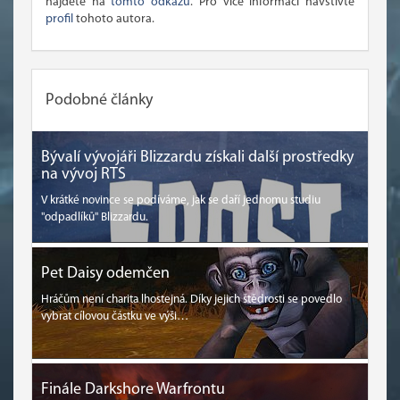
najdete na
tomto odkazu
. Pro více informací navštivte
profil
tohoto autora.
Podobné články
Bývalí vývojáři Blizzardu získali další prostředky
na vývoj RTS
V krátké novince se podíváme, jak se daří jednomu studiu
"odpadlíků" Blizzardu.
Pet Daisy odemčen
Hráčům není charita lhostejná. Díky jejich štědrosti se povedlo
vybrat cílovou částku ve výši…
Finále Darkshore Warfrontu