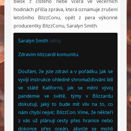
blesk z čistého nebe včera ve večerních
hodinách přišla zpráva, která oznamuje zrušení
letošního BlizzConu, opět z pera výkonné
producentky BlizzConu,
Saralyn Smith
.
Saralyn Smith
zdroj
Zdravím blizzardí komunitu.
Doufám, že jste zdraví a v pořádku. Jak se
vyvíjí instrukce ohledně shromažďování lidí
ve státě Kalifornii, jak se mění vývoj
pandemie ve světě, týmy v Blizzardu
diskutují, jaký to bude mít vliv na to, co
nám chybí nejvíc: BlizzCon. Víme, že někteří
z vás už plánují cesty přes hranice nebo
dokonce přes oceán, abyste se mohli