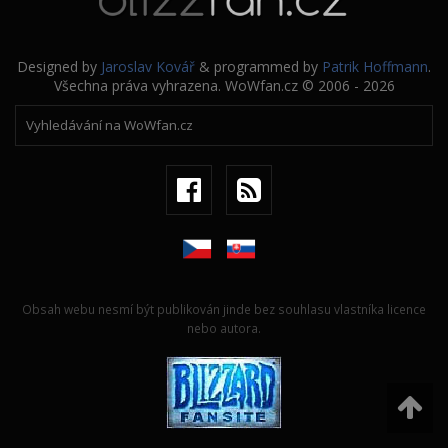
Designed by
Jaroslav Kovář
& programmed by
Patrik Hoffmann
.
Všechna práva vyhrazena. WoWfan.cz © 2006 - 2026
Obsah webu nesmí být publikován jinde bez souhlasu vlastníka licence
nebo autora.