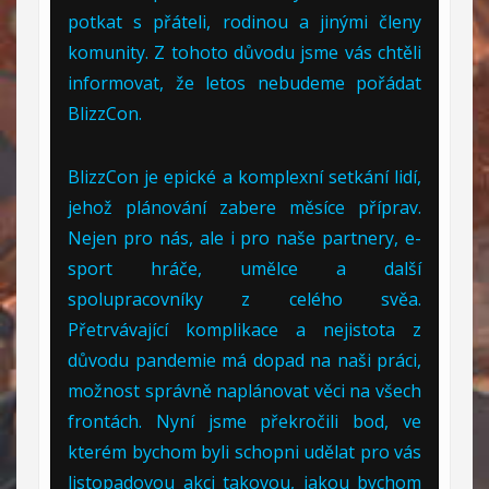
potkat s přáteli, rodinou a jinými členy
komunity. Z tohoto důvodu jsme vás chtěli
informovat, že letos nebudeme pořádat
BlizzCon.
BlizzCon je epické a komplexní setkání lidí,
jehož plánování zabere měsíce příprav.
Nejen pro nás, ale i pro naše partnery, e-
sport hráče, umělce a další
spolupracovníky z celého svěa.
Přetrvávající komplikace a nejistota z
důvodu pandemie má dopad na naši práci,
možnost správně naplánovat věci na všech
frontách. Nyní jsme překročili bod, ve
kterém bychom byli schopni udělat pro vás
listopadovou akci takovou, jakou bychom