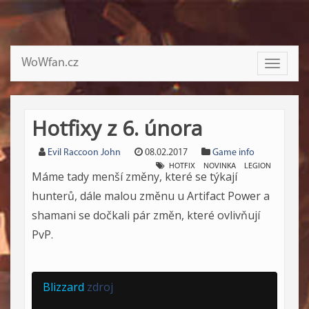
WoWfan.cz
Toggle
navigati
Hotfixy z 6. února
Evil Raccoon John
08.02.2017
Game info
HOTFIX
NOVINKA
LEGION
Máme tady menší změny, které se týkají
hunterů, dále malou změnu u Artifact Power a
shamani se dočkali pár změn, které ovlivňují
PvP.
Blizzard
zdroj