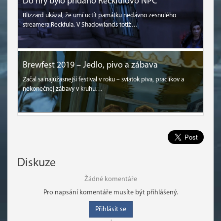
Do hry bylo přidáno Reckfulovo NPC
Blizzard ukázal, že umí uctít památku nedávno zesnulého
streamera Reckfula. V Shadowlands totiž…
Brewfest 2019 – Jedlo, pivo a zábava
Začal sa najúžasnejší festival v roku – sviatok piva, praclíkov a
nekonečnej zábavy v kruhu…
Diskuze
Žádné komentáře
Pro napsání komentáře musíte být přihlášený.
Přihlásit se