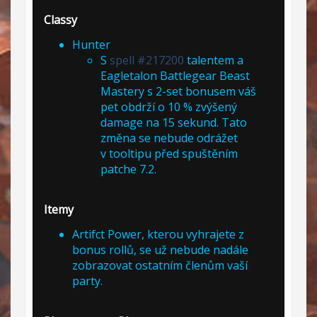
Classy
Hunter
S
spell #217200
talentem a
Eagletalon Battlegear Beast
Mastery s 2-set bonusem váš
pet obdrží o 10 % zvýšený
damage na 15 sekund. Tato
změna se nebude odrážet
v tooltipu před spuštěním
patche 7.2.
Itemy
Artifct Power, kterou vyhrajete z
bonus rollů, se už nebude nadále
zobrazovat ostatním členům vaší
party.