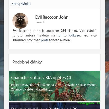
Zdroj článku
Evil Raccoon John
Jeno K.
Evil Raccoon John je autorem
234
článků. Více článků
tohoto autora najdete na
tomto odkazu
. Pro více
informací navštivte
profil
tohoto autora.
Podobné články
Character slot se v BfA opět zvýší
Počet postav, které si můžete na serveru vytvořit, se stále zvyšuje.
Zatímco v každém datadisku,…