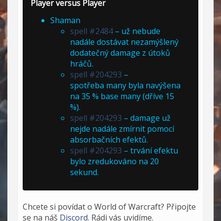
Player versus Player
Shaman
spell #2484
– už nebude
nadále dostávat nezamýšlený
dodatečný damage z útoků
hráčů.
spell #204293
–
spotřeba many byla navýšena
na 35 % base many (dříve 15
%).
spell #204293
– damage už
nejde nadále zmírnit pomocí
absorbačních efektů.
spell #204293
– trvání efektu
bylo zredukováno na 20
sekund.
Chcete si povídat o World of Warcraft? Připojte
se na náš
Discord
. Rádi vás uvidíme.