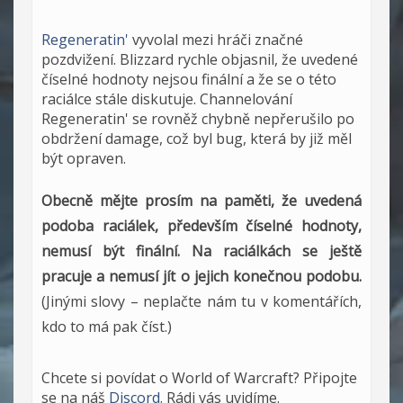
Regeneratin'
vyvolal mezi hráči značné
pozdvižení. Blizzard rychle objasnil, že uvedené
číselné hodnoty nejsou finální a že se o této
raciálce stále diskutuje. Channelování
Regeneratin' se rovněž chybně nepřerušilo po
obdržení damage, což byl bug, která by již měl
být opraven.
Obecně mějte prosím na paměti, že uvedená
podoba raciálek, především číselné hodnoty,
nemusí být finální. Na raciálkách se ještě
pracuje a nemusí jít o jejich konečnou podobu.
(Jinými slovy – neplačte nám tu v komentářích,
kdo to má pak číst.)
Chcete si povídat o World of Warcraft? Připojte
se na náš
Discord
. Rádi vás uvidíme.