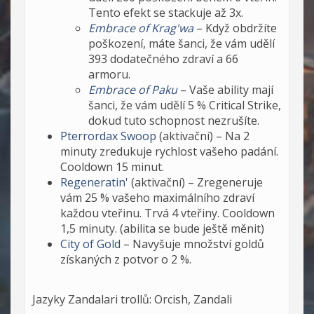
Tento efekt se stackuje až 3x.
Embrace of Krag'wa
– Když obdržíte
poškození, máte šanci, že vám udělí
393 dodatečného zdraví a 66
armoru.
Embrace of Paku
– Vaše ability mají
šanci, že vám udělí 5 % Critical Strike,
dokud tuto schopnost nezrušíte.
Pterrordax Swoop
(aktivační) – Na 2
minuty zredukuje rychlost vašeho padání.
Cooldown 15 minut.
Regeneratin'
(aktivační) – Zregeneruje
vám 25 % vašeho maximálního zdraví
každou vteřinu. Trvá 4 vteřiny. Cooldown
1,5 minuty. (abilita se bude ještě měnit)
City of Gold
– Navyšuje množství goldů
získaných z potvor o 2 %.
Jazyky Zandalari trollů: Orcish, Zandali