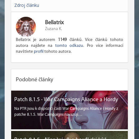
Zdroj článku
Bellatrix
Zuzana K.
Bellatrix je autorem
1149
článků. Více článků tohoto
autora najdete na
tomto odkazu
. Pro více informací
navštivte
profil
tohoto autora.
Podobné články
Patch 8.1.5 - War Campaigns Aliance a Hordy
Na PTR jsou k dispozici části War Campaigns Aliance i Hordy z
patche 8.1.5. War Campaigns navazují…