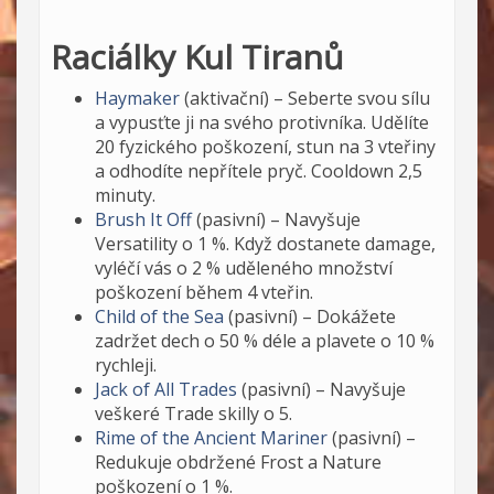
Raciálky Kul Tiranů
Haymaker
(aktivační) – Seberte svou sílu
a vypusťte ji na svého protivníka. Udělíte
20 fyzického poškození, stun na 3 vteřiny
a odhodíte nepřítele pryč. Cooldown 2,5
minuty.
Brush It Off
(pasivní) – Navyšuje
Versatility o 1 %. Když dostanete damage,
vyléčí vás o 2 % uděleného množství
poškození během 4 vteřin.
Child of the Sea
(pasivní) – Dokážete
zadržet dech o 50 % déle a plavete o 10 %
rychleji.
Jack of All Trades
(pasivní) – Navyšuje
veškeré Trade skilly o 5.
Rime of the Ancient Mariner
(pasivní) –
Redukuje obdržené Frost a Nature
poškození o 1 %.