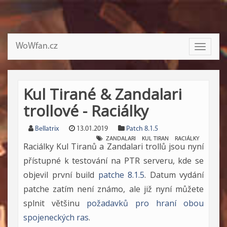
WoWfan.cz
Toggle
navigati
Kul Tirané & Zandalari
trollové - Raciálky
Bellatrix
13.01.2019
Patch 8.1.5
ZANDALARI
KUL TIRAN
RACIÁLKY
Raciálky Kul Tiranů a Zandalari trollů jsou nyní
přístupné k testování na PTR serveru, kde se
objevil první build
patche 8.1.5
. Datum vydání
patche zatím není známo, ale již nyní můžete
splnit většinu
požadavků pro hraní obou
spojeneckých ras
.