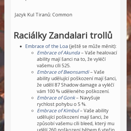
Jazyk Kul Tiranů: Common
Raciálky Zandalari trollů
Embrace of the Loa
(ještě se může měnit):
Embrace of Akunda
– Vaše healovací
ability mají šanci na to, že vyléčí
vašemu cíli 525.
Embrace of Bwonsamdi
– Vaše
ability udělující poškození mají šanci,
že udělí 87 Shadow damage a vyléčí
vám 100 % uděleného poškození.
Embrace of Gonk
– Navyšuje
rychlost pohybu o 5 %.
Embrace of Kimbul
– Vaše ability
udělující poškození mají šanci, že
způsobí vašemu cíli bleed, který mu
udělí 260 poškození během 6 vteřin.