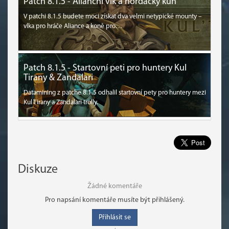
Patch 8.1.5 - Alianční vlk a horďácký kůň
V patchi 8.1.5 budete moci získat dva velmi netypické mounty –
vlka pro hráče Aliance a koně pro…
Patch 8.1.5 - Startovní peti pro huntery Kul
Tirany & Zandalari
Datamining z patche 8.1.5 odhalil startovní pety pro huntery mezi
Kul Tirany a Zandalari trolly.
Diskuze
Žádné komentáře
Pro napsání komentáře musíte být přihlášený.
Přihlásit se