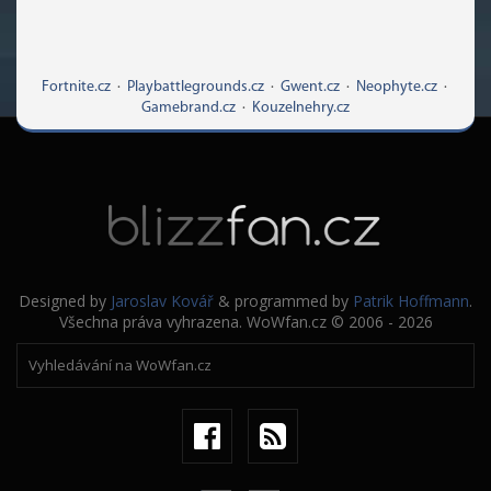
Fortnite.cz
·
Playbattlegrounds.cz
·
Gwent.cz
·
Neophyte.cz
·
Gamebrand.cz
·
Kouzelnehry.cz
Designed by
Jaroslav Kovář
& programmed by
Patrik Hoffmann
.
Všechna práva vyhrazena. WoWfan.cz © 2006 - 2026