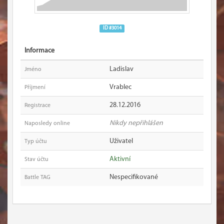
ID #3014
Informace
Ladislav
Jméno
Vrablec
Příjmení
28.12.2016
Registrace
Nikdy nepřihlášen
Naposledy online
Uživatel
Typ účtu
Aktivní
Stav účtu
Nespecifikované
Battle TAG