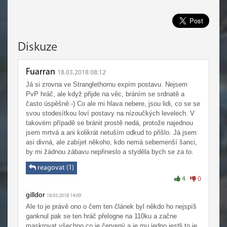
Diskuze
Fuarran
18.03.2018 08:12
Já si zrovna ve Stranglethornu expím postavu. Nejsem
PvP hráč, ale když přijde na věc, bráním se srdnatě a
často úspěšně:-) Co ale mi hlava nebere, jsou lidi, co se se
svou stodesítkou loví postavy na nízoučkých levelech. V
takovém případě se bránit prostě nedá, protože najednou
jsem mrtvá a ani kolikrát netuším odkud to přišlo. Já jsem
asi divná, ale zabíjet někoho, kdo nemá sebemenší šanci,
by mi žádnou zábavu nepřineslo a styděla bych se za to.
reagovat (1)
4
0
gilldor
18.03.2018 14:09
Ale to je právě ono o čem ten článek byl někdo ho nejspíš
ganknul pak se ten hráč přelogne na 110ku a začne
maskrovat všechno co je červený a je mu jedno jestli to je