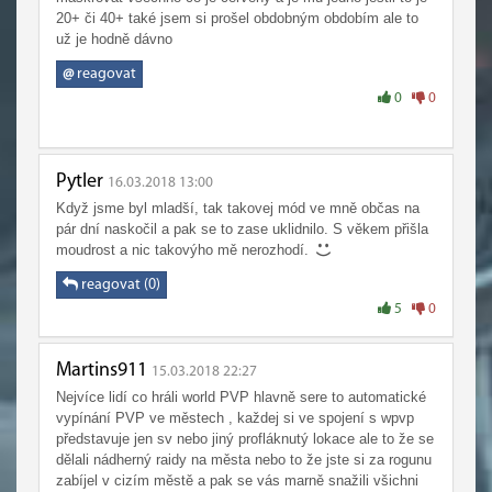
20+ či 40+ také jsem si prošel obdobným obdobím ale to
už je hodně dávno
@
reagovat
0
0
Pytler
16.03.2018 13:00
Když jsme byl mladší, tak takovej mód ve mně občas na
pár dní naskočil a pak se to zase uklidnilo. S věkem přišla
moudrost a nic takovýho mě nerozhodí.
reagovat (0)
5
0
Martins911
15.03.2018 22:27
Nejvíce lidí co hráli world PVP hlavně sere to automatické
vypínání PVP ve městech , každej si ve spojení s wpvp
představuje jen sv nebo jiný profláknutý lokace ale to že se
dělali nádherný raidy na města nebo to že jste si za rogunu
zabíjel v cizím městě a pak se vás marně snažili všichni