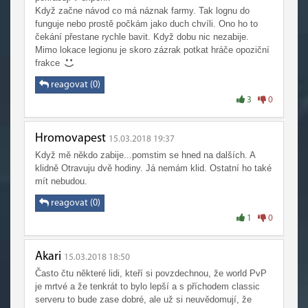
Když začne návod co má náznak farmy. Tak lognu do
funguje nebo prostě počkám jako duch chvíli. Ono ho to
čekání přestane rychle bavit. Když dobu nic nezabije.
Mimo lokace legionu je skoro zázrak potkat hráče opoziční
frakce
reagovat (0)
3
0
Hromovapest
15.03.2018 19:37
Když mě někdo zabije...pomstim se hned na dalších. A
klidně Otravuju dvě hodiny. Já nemám klid. Ostatní ho také
mít nebudou.
reagovat (0)
1
0
Akari
15.03.2018 18:50
Často čtu některé lidi, kteří si povzdechnou, že world PvP
je mrtvé a že tenkrát to bylo lepší a s příchodem classic
serveru to bude zase dobré, ale už si neuvědomují, že