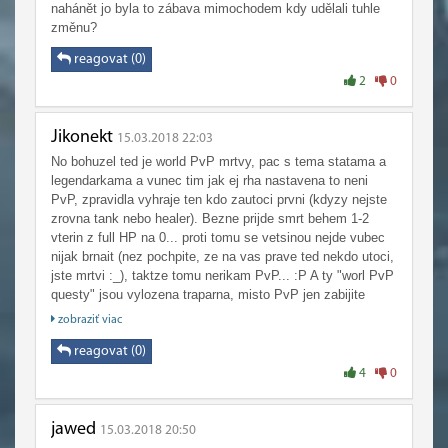
nahánět jo byla to zábava mimochodem kdy udělali tuhle
změnu?
reagovat (0)
2
0
Jikonekt
15.03.2018 22:03
No bohuzel ted je world PvP mrtvy, pac s tema statama a
legendarkama a vunec tim jak ej rha nastavena to neni
PvP, zpravidla vyhraje ten kdo zautoci prvni (kdyzy nejste
zrovna tank nebo healer). Bezne prijde smrt behem 1-2
vterin z full HP na 0... proti tomu se vetsinou nejde vubec
nijak brnait (nez pochpite, ze na vas prave ted nekdo utoci,
jste mrtvi :_), taktze tomu nerikam PvP... :P A ty "worl PvP
questy" jsou vylozena traparna, misto PvP jen zabijite
mobky druhy frakce...
zobraziť viac
reagovat (0)
4
0
jawed
15.03.2018 20:50