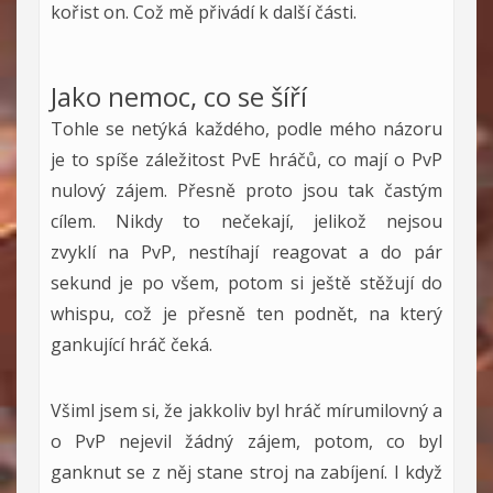
kořist on. Což mě přivádí k další části.
Jako nemoc, co se šíří
Tohle se netýká každého, podle mého názoru
je to spíše záležitost PvE hráčů, co mají o PvP
nulový zájem. Přesně proto jsou tak častým
cílem. Nikdy to nečekají, jelikož nejsou
zvyklí na PvP, nestíhají reagovat a do pár
sekund je po všem, potom si ještě stěžují do
whispu, což je přesně ten podnět, na který
gankující hráč čeká.
Všiml jsem si, že jakkoliv byl hráč mírumilovný a
o PvP nejevil žádný zájem, potom, co byl
ganknut se z něj stane stroj na zabíjení. I když