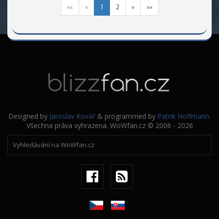
««
«
1
2
»
»»
Designed by
Jaroslav Kovář
& programmed by
Patrik Hoffmann
.
Všechna práva vyhrazena. WoWfan.cz © 2006 - 2026