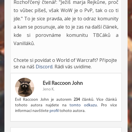
Rozhořčený čtenář: "Ježiš marja Rejkůne, proč
to vůbec píšeš, však WoW je o PvP, tak o co ti
jde." To je sice pravda, ale je to odraz komunity
a kam se posunuje, ale to je zas na další článek,
kde si porovnáme komunitu TBCáků a
Vanilláků.
Chcete si povídat o World of Warcraft? Připojte
se na náš
Discord
. Rádi vás uvidíme.
Evil Raccoon John
Jeno K.
Evil Raccoon John je autorem
234
článků. Více článků
tohoto autora najdete na
tomto odkazu
. Pro více
informací navštivte
profil
tohoto autora.