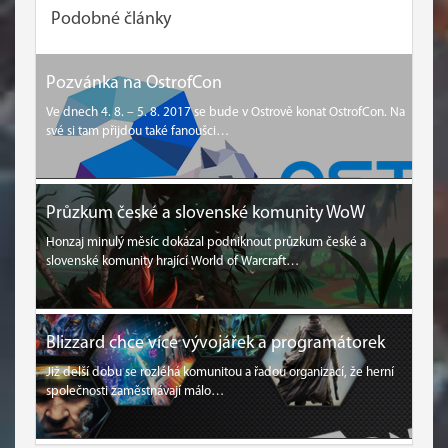
Podobné články
Pozvánka na OstrofCon
Ve dnech 4. 8. – 5. 8. 2017 se bude v Ostrově konat OstrofCon. Na
své si tam přijdou také fanoušci…
Průzkum české a slovenské komunity WoW
Honzaj minulý měsíc dokázal podniknout průzkum české a
slovenské komunity hrající World of Warcraft…
Blizzard chce více vývojářek a programátorek
Již delší dobu se rozléhá komunitou a řadou organizací, že herní
společnosti zaměstnávají málo…