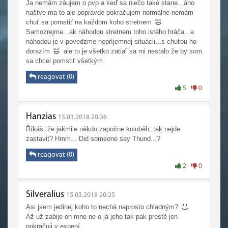
Ja nemám záujem o pvp a keď sa niečo také stane...áno
naštve ma to ale popravde pokračujem normálne nemám
chuť sa pomstiť na každom koho stretnem
Samozrejme...ak náhodou stretnem toho istého hráča...a
náhodou je v povedzme nepríjemnej situácii...s chuťou ho
dorazím
ale to je všetko zatiaľ sa mi nestalo že by som
sa chcel pomstiť všetkým
reagovat (0)
5
0
Hanzias
15.03.2018 20:36
Říkáš, že jakmile někdo započne koloběh, tak nejde
zastavit? Hmm... Did someone say Thund...?
reagovat (0)
2
0
Silveralius
15.03.2018 20:25
Asi jsem jedinej koho to nechá naprosto chladným?
Až už zabije on mne ne o já jeho tak pak prostě jen
pokračuji v expení.