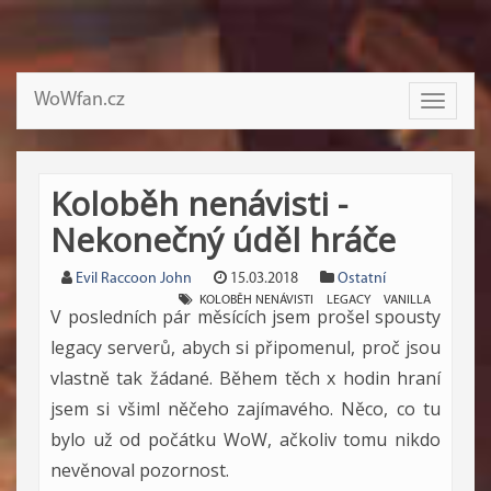
WoWfan.cz
Toggle
navigati
Koloběh nenávisti -
Nekonečný úděl hráče
Evil Raccoon John
15.03.2018
Ostatní
KOLOBĚH NENÁVISTI
LEGACY
VANILLA
V posledních pár měsících jsem prošel spousty
legacy serverů, abych si připomenul, proč jsou
vlastně tak žádané. Během těch x hodin hraní
jsem si všiml něčeho zajímavého. Něco, co tu
bylo už od počátku WoW, ačkoliv tomu nikdo
nevěnoval pozornost.