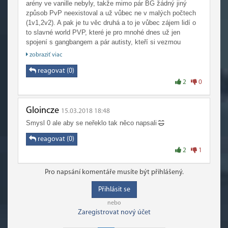
arény ve vanille nebyly, takže mimo pár BG žádný jiný
způsob PvP neexistoval a už vůbec ne v malých počtech
(1v1,2v2). A pak je tu věc druhá a to je vůbec zájem lidí o
to slavné world PVP, které je pro mnohé dnes už jen
spojení s gangbangem a pár autisty, kteří si vezmou
nejlepší 1v1 specy a pak vás hrdinsky přepadnou bez
zobraziť viac
jakékoliv provokace z vaši strany. Nejlepší jsou pak ti
hrdinové, kteří i přes to vše začnou prohrávat a rychle
reagovat (0)
začnou utíkat ke skupince jiných hráčů a doufají, že to pak
2
0
bude ten gangbang.
Gloincze
15.03.2018 18:48
Smysl 0 ale aby se neřeklo tak něco napsali
reagovat (0)
2
1
Pro napsání komentáře musíte být přihlášený.
Přihlásit se
nebo
Zaregistrovat nový účet