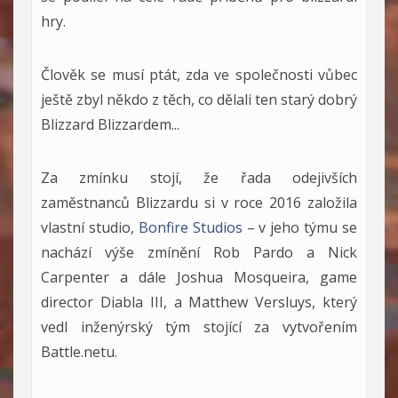
hry.
Člověk se musí ptát, zda ve společnosti vůbec
ještě zbyl někdo z těch, co dělali ten starý dobrý
Blizzard Blizzardem...
Za zmínku stojí, že řada odejivších
zaměstnanců Blizzardu si v roce 2016 založila
vlastní studio,
Bonfire Studios
– v jeho týmu se
nachází výše zmínění Rob Pardo a Nick
Carpenter a dále Joshua Mosqueira, game
director Diabla III, a Matthew Versluys, který
vedl inženýrský tým stojící za vytvořením
Battle.netu.