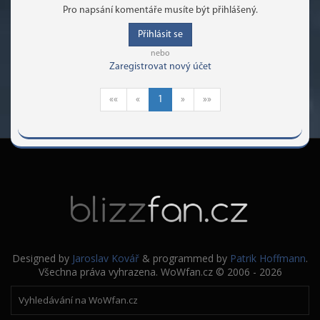
Pro napsání komentáře musíte být přihlášený.
Přihlásit se
nebo
Zaregistrovat nový účet
««
«
1
»
»»
Designed by
Jaroslav Kovář
& programmed by
Patrik Hoffmann
.
Všechna práva vyhrazena. WoWfan.cz © 2006 - 2026