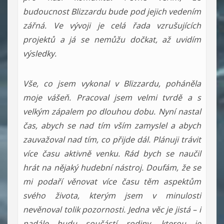
budoucnost Blizzardu bude pod jejich vedením
zářná. Ve vývoji je celá řada vzrušujících
projektů a já se nemůžu dočkat, až uvidím
výsledky.
Vše, co jsem vykonal v Blizzardu, poháněla
moje vášeň. Pracoval jsem velmi tvrdě a s
velkým zápalem po dlouhou dobu. Nyní nastal
čas, abych se nad tím vším zamyslel a abych
zauvažoval nad tím, co přijde dál. Plánuji trávit
více času aktivně venku. Rád bych se naučil
hrát na nějaký hudební nástroj. Doufám, že se
mi podaří věnovat více času těm aspektům
svého života, kterým jsem v minulosti
nevěnoval tolik pozornosti. Jedna věc je jistá – i
nadále budu součástí rodiny, kterou je