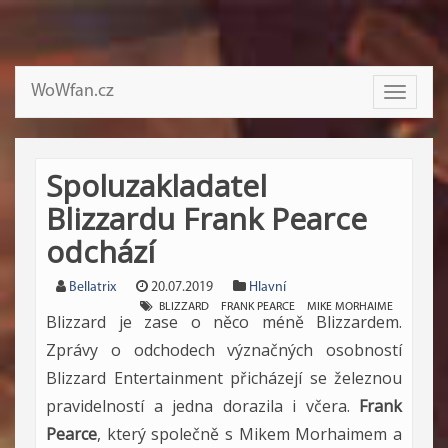
WoWfan.cz
Toggle
navigati
Spoluzakladatel
Blizzardu Frank Pearce
odchází
Bellatrix
20.07.2019
Hlavní
BLIZZARD
FRANK PEARCE
MIKE MORHAIME
Blizzard je zase o něco méně Blizzardem.
Zprávy o odchodech význačných osobností
Blizzard Entertainment přicházejí se železnou
pravidelností a jedna dorazila i včera.
Frank
Pearce
, který společně s Mikem Morhaimem a