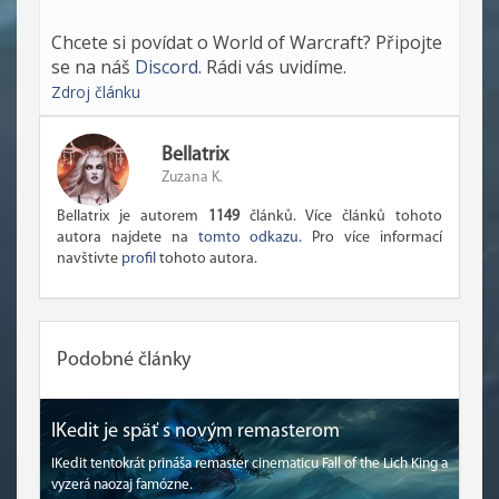
Chcete si povídat o World of Warcraft? Připojte
se na náš
Discord
. Rádi vás uvidíme.
Zdroj článku
Bellatrix
Zuzana K.
Bellatrix je autorem
1149
článků. Více článků tohoto
autora najdete na
tomto odkazu
. Pro více informací
navštivte
profil
tohoto autora.
Podobné články
IKedit je späť s novým remasterom
IKedit tentokrát prináša remaster cinematicu Fall of the Lich King a
vyzerá naozaj famózne.