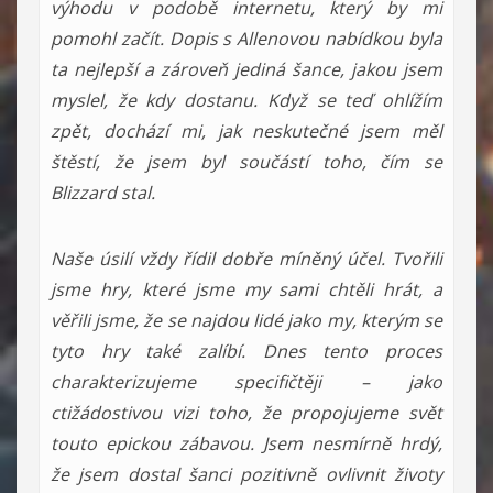
výhodu v podobě internetu, který by mi
pomohl začít. Dopis s Allenovou nabídkou byla
ta nejlepší a zároveň jediná šance, jakou jsem
myslel, že kdy dostanu. Když se teď ohlížím
zpět, dochází mi, jak neskutečné jsem měl
štěstí, že jsem byl součástí toho, čím se
Blizzard stal.
Naše úsilí vždy řídil dobře míněný účel. Tvořili
jsme hry, které jsme my sami chtěli hrát, a
věřili jsme, že se najdou lidé jako my, kterým se
tyto hry také zalíbí. Dnes tento proces
charakterizujeme specifičtěji – jako
ctižádostivou vizi toho, že propojujeme svět
touto epickou zábavou. Jsem nesmírně hrdý,
že jsem dostal šanci pozitivně ovlivnit životy