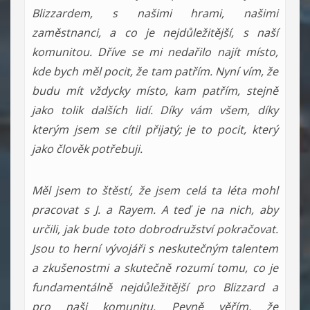
Blizzardem, s našimi hrami, našimi
zaměstnanci, a co je nejdůležitější, s naší
komunitou. Dříve se mi nedařilo najít místo,
kde bych měl pocit, že tam patřím. Nyní vím, že
budu mít vždycky místo, kam patřím, stejně
jako tolik dalších lidí. Díky vám všem, díky
kterým jsem se cítil přijatý; je to pocit, který
jako člověk potřebuji.
Měl jsem to štěstí, že jsem celá ta léta mohl
pracovat s J. a Rayem. A teď je na nich, aby
určili, jak bude toto dobrodružství pokračovat.
Jsou to herní vývojáři s neskutečným talentem
a zkušenostmi a skutečně rozumí tomu, co je
fundamentálně nejdůležitější pro Blizzard a
pro naši komunitu. Pevně věřím, že