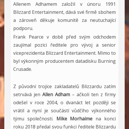
Allenem Adhamem založil v únoru 1991
Blizzard Entertainment, dává své firmě sbohem
a zároveň děkuje komunitě za neutuchající
podporu.
Frank Pearce v době před svým odchodem
zaujímal pozici ředitele pro vývoj a senior
viceprezidenta Blizzard Entertainment. Mimo to
byl výkonným producentem datadisku Burning
Crusade.
Z původní trojice zakladatelů Blizzardu zatím
setrvává jen
Allen Adham
– ačkoli ten z firmy
odešel v roce 2004, o dvanáct let později se
vrátil a nyní je součástí vůdčího výkonného
týmu společnosti.
Mike Morhaime
na konci
roku 2018 předal svou funkci ředitele Blizzardu