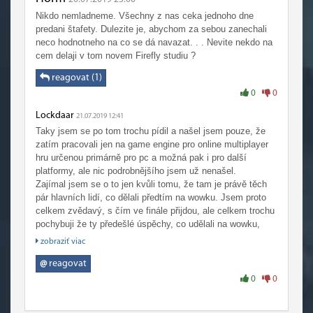
Nikdo nemladneme. Všechny z nas ceka jednoho dne
predani štafety. Dulezite je, abychom za sebou zanechali
neco hodnotneho na co se dá navazat. . . Nevite nekdo na
cem delaji v tom novem Firefly studiu ?
reagovat (1)
0
0
Lockdaar
21.07.2019 12:41
Taky jsem se po tom trochu pídil a našel jsem pouze, že
zatím pracovali jen na game engine pro online multiplayer
hru určenou primárně pro pc a možná pak i pro další
platformy, ale nic podrobnějšího jsem už nenašel.
Zajímal jsem se o to jen kvůli tomu, že tam je právě těch
pár hlavních lidí, co dělali předtím na wowku. Jsem proto
celkem zvědavý, s čím ve finále přijdou, ale celkem trochu
pochybuji že ty předešlé úspěchy, co udělali na wowku,
dokážou překonat...
zobraziť viac
@
reagovat
0
0