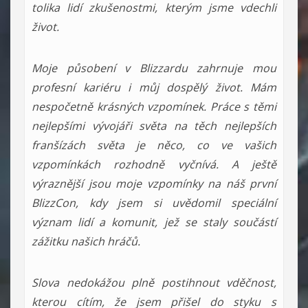
tolika lidí zkušenostmi, kterým jsme vdechli
život.
Moje působení v Blizzardu zahrnuje mou
profesní kariéru i můj dospělý život. Mám
nespočetně krásných vzpomínek. Práce s těmi
nejlepšími vývojáři světa na těch nejlepších
franšízách světa je něco, co ve vašich
vzpomínkách rozhodně vyčnívá. A ještě
výraznější jsou moje vzpomínky na náš první
BlizzCon, kdy jsem si uvědomil speciální
význam lidí a komunit, jež se staly součástí
zážitku našich hráčů.
Slova nedokážou plně postihnout vděčnost,
kterou cítím, že jsem přišel do styku s