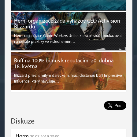
Herní organizace žádá vyhazov CEO Activision
Blizzardu
Herní organizace Game Workers Unite, která se snaží poukazovat
na nekalé praktiky ve videoherním…
Buff na 100% bonus k reputacím: 20. dubna –
18. května
Blizzard přišel s milým dárečkem: hráči dostanou buff Impressive
Influence, který navyšuje…
Diskuze
Horm
20.07.2019 23:00