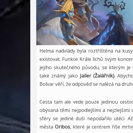
Helma nadvlády byla roztříštěna na kusy 
existovat. Funkce Krále lichů svým konc
jejího skutečného původu, se kterým je 
také známý jako
Jailer (Žalářník).
Abychom
Bolvar věří, že odpověď se nalézá na dru
Cesta tam ale vede pouze jedinou cesto
obývaná těmi nejpodlejšími a nejzlejším
sféry se jediné duši nepodařilo utéci.
města
Oribos
, které je centrem říše mrt