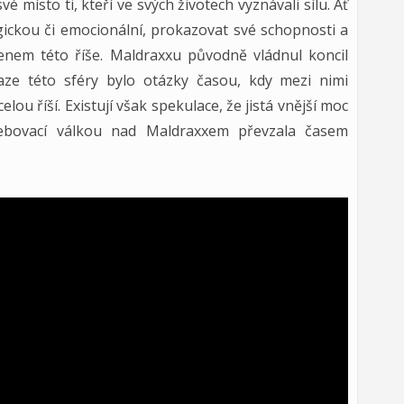
 místo ti, kteří ve svých životech vyznávali sílu. Ať
agickou či emocionální, prokazovat své schopnosti a
nem této říše. Maldraxxu původně vládnul koncil
ze této sféry bylo otázky časou, kdy mezi nimi
ou říší. Existují však spekulace, že jistá vnější moc
třebovací válkou nad Maldraxxem převzala časem