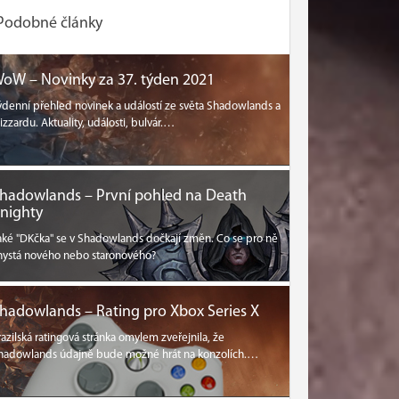
Podobné články
oW – Novinky za 37. týden 2021
ýdenní přehled novinek a událostí ze světa Shadowlands a
lizzardu. Aktuality, události, bulvár.…
hadowlands – První pohled na Death
nighty
aké "DKčka" se v Shadowlands dočkají změn. Co se pro ně
hystá nového nebo staronového?
hadowlands – Rating pro Xbox Series X
razilská ratingová stránka omylem zveřejnila, že
hadowlands údajně bude možné hrát na konzolích.…