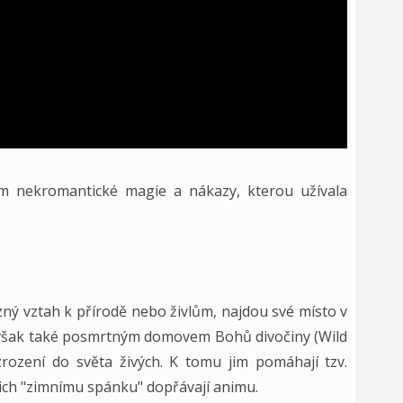
 nekromantické magie a nákazy, kterou užívala
azný vztah k přírodě nebo živlům, najdou své místo v
je však také posmrtným domovem Bohů divočiny (Wild
zrození do světa živých. K tomu jim pomáhají tzv.
jejich "zimnímu spánku" dopřávají animu.