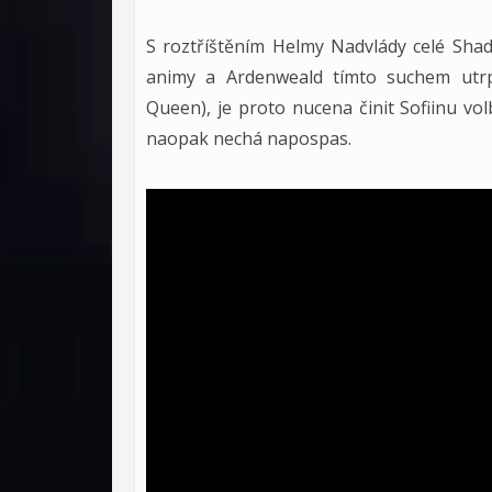
S roztříštěním Helmy Nadvlády celé Sha
animy a Ardenweald tímto suchem utrpě
Queen), je proto nucena činit Sofiinu vo
naopak nechá napospas.