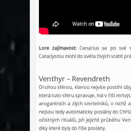
Lore zajímavost:
Cenarius se po své 
Cataclysmu mohl do světa živých vrátit prá
Venthyr – Revendreth
Druhou sférou, kterou nejvíce postihl úb
která tuto sféru spravuje, má v říši mrtvý
arogantních a zlých smrtelníků, v nichž 
nejsou tedy automaticky poslány do Chřt
očistných rituálů, při jejichž průběhu V
díky které byly do říše poslány.