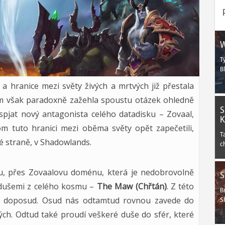
W
T
B
a hranice mezi světy živých a mrtvých již přestala
em však paradoxně zažehla spoustu otázek ohledně
S
spjat nový antagonista celého datadisku – Zovaal,
K
 tuto hranici mezi oběma světy opět zapečetili,
T
hé straně, v Shadowlands.
c
u, přes Zovaalovu doménu, která je nedobrovolně
S
i dušemi z celého kosmu –
The Maw (Chřtán)
. Z této
B
 Až doposud. Osud nás odtamtud rovnou zavede do
S
vých. Odtud také proudí veškeré duše do sfér, které