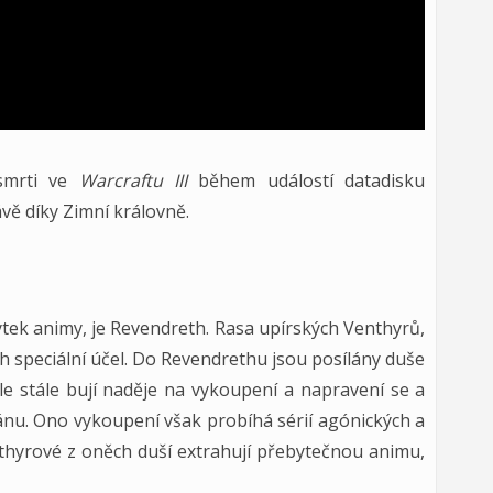
smrti ve
Warcraftu III
během událostí datadisku
vě díky Zimní královně.
ytek animy, je Revendreth. Rasa upírských Venthyrů,
ch speciální účel. Do Revendrethu jsou posílány duše
ale stále bují naděje na vykoupení a napravení se a
ánu. Ono vykoupení však probíhá sérií agónických a
enthyrové z oněch duší extrahují přebytečnou animu,