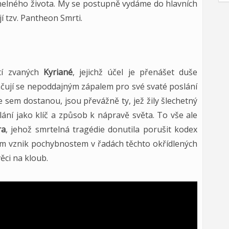
tnelného života. My se postupně vydáme do hlavních
ují tzv. Pantheon Smrti.
tí zvaných
Kyriané
, jejichž účel je přenášet duše
ačují se nepoddajným zápalem pro své svaté poslání
e sem dostanou, jsou převážně ty, jež žily šlechetný
lání jako klíč a způsob k nápravě světa. To vše ale
ra
, jehož smrtelná tragédie donutila porušit kodex
ím vznik pochybnostem v řadách těchto okřídlených
ěci na kloub.