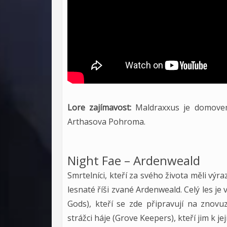
Lore zajímavost:
Maldraxxus je domovem
Arthasova Pohroma.
Night Fae – Ardenweald
Smrtelníci, kteří za svého života měli výr
lesnaté říši zvané Ardenweald. Celý les 
Gods), kteří se zde připravují na znovu
strážci háje (Grove Keepers), kteří jim k 