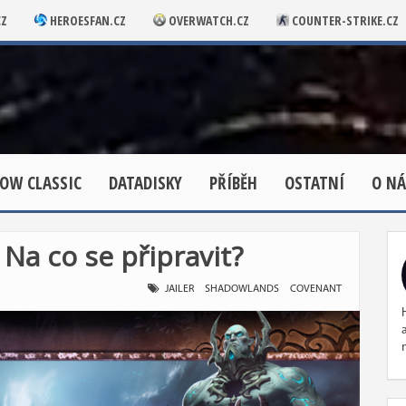
CZ
HEROESFAN.CZ
OVERWATCH.CZ
COUNTER-STRIKE.CZ
OW CLASSIC
DATADISKY
PŘÍBĚH
OSTATNÍ
O NÁ
Na co se připravit?
JAILER
SHADOWLANDS
COVENANT