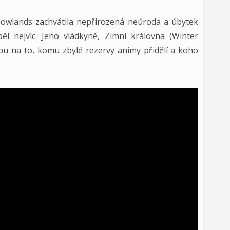
dowlands zachvátila nepřirozená neúroda a úbytek
l nejvíc. Jeho vládkyně, Zimní královna (Winter
lbu na to, komu zbylé rezervy animy přidělí a koho