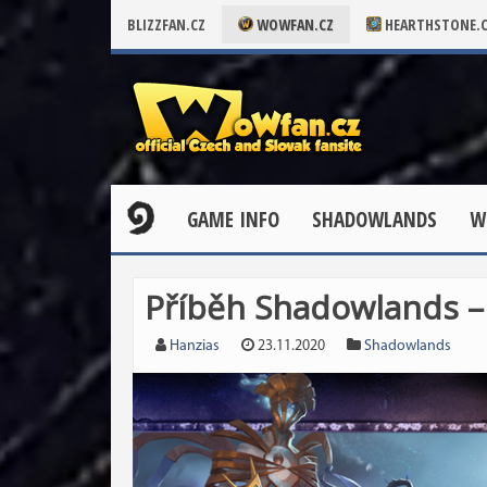
BLIZZFAN.CZ
WOWFAN.CZ
HEARTHSTONE.
GAME INFO
SHADOWLANDS
W
Příběh Shadowlands – 
Hanzias
23.11.2020
Shadowlands