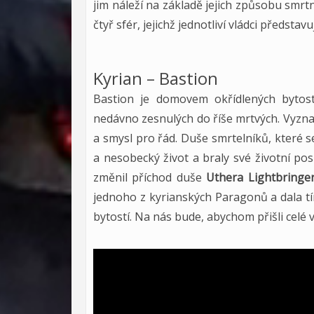
jim náleží na základě jejich způsobu smr
čtyř sfér, jejichž jednotliví vládci představ
Kyrian – Bastion
Bastion je domovem okřídlených bytos
nedávno zesnulých do říše mrtvých. Vyzn
a smysl pro řád. Duše smrtelníků, které s
a nesobecký život a braly své životní pos
změnil příchod duše
Uthera Lightbringe
jednoho z kyrianských Paragonů a dala t
bytostí. Na nás bude, abychom přišli celé v