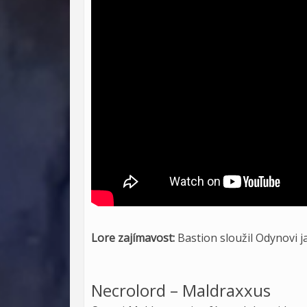
Lore zajímavost:
Bastion sloužil Odynovi j
Necrolord – Maldraxxus