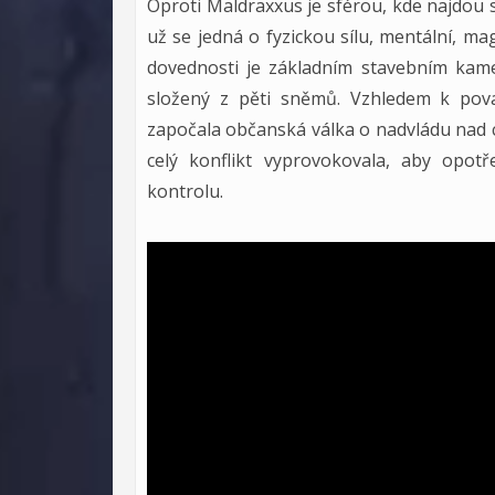
Oproti Maldraxxus je sférou, kde najdou své
už se jedná o fyzickou sílu, mentální, m
dovednosti je základním stavebním kame
složený z pěti sněmů. Vzhledem k pova
započala občanská válka o nadvládu nad cel
celý konflikt vyprovokovala, aby opo
kontrolu.