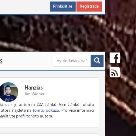
Přihlásit se
Registrace
S
Hanzias
Jan Vágner
Hanzias je autorem
227
článků. Více článků tohoto
autora najdete na
tomto odkazu
. Pro více informací
navštivte
profil
tohoto autora.